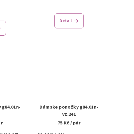
m
Detail
 g84.01n-
Dámske ponožky g84.01n-
vz.241
ár
75 Kč
/ pár