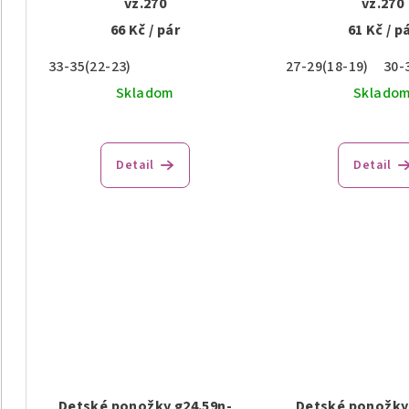
vz.270
vz.270
66 Kč
/ pár
61 Kč
/ p
33-35(22-23)
27-29(18-19)
30-
Skladom
Sklado
Detail
Detail
Detské ponožky g24.59n-
Detské ponožky 