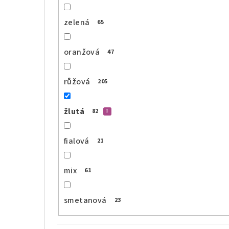
zelená
65
oranžová
47
růžová
205
žlutá
82
fialová
21
mix
61
smetanová
23