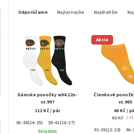
R
Odporúčame
Najlacnejšie
Najdrahšie
Na
a
d
V
e
Akcia
ý
n
p
i
i
e
s
p
p
r
Dámske ponožky w04.22n-
Členkové ponožk
r
vz.997
vz.965
o
112 Kč
/ pár
40 Kč
/ p
o
d
62 Kč
(–35
36-38(24-25)
39-41(26-27)
d
u
33-35(22-23)
36-
Skladom