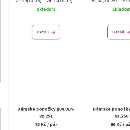
21-23(14-15)
24-26(16-17)
36-38(24-25)
39-
Skladom
Sklado
Detail
Detail
Dámske ponožky g84.01n-
Dámske ponožky
vz.251
vz.260
75 Kč
/ pár
66 Kč
/ p