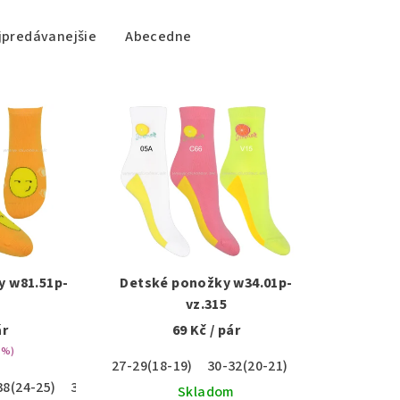
jpredávanejšie
Abecedne
y w81.51p-
Detské ponožky w34.01p-
vz.315
ár
69 Kč
/ pár
 %)
27-29(18-19)
30-32(20-21)
38(24-25)
39-41(26-27)
Skladom