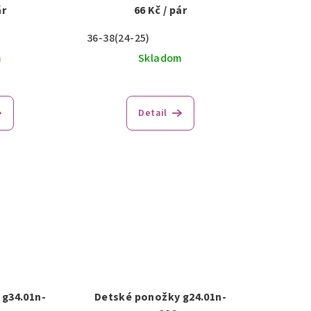
ár
66 Kč
/ pár
36-38(24-25)
m
Skladom
Detail
g34.01n-
Detské ponožky g24.01n-