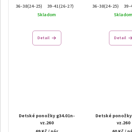
36-38(24-25)
39-41(26-27)
36-38(24-25)
39-
Skladom
Sklado
Detail
Detail
Detské ponožky g34.01n-
Detské ponožky 
vz.260
vz.260
69 Kč
/ pár
60 Kč
/ p