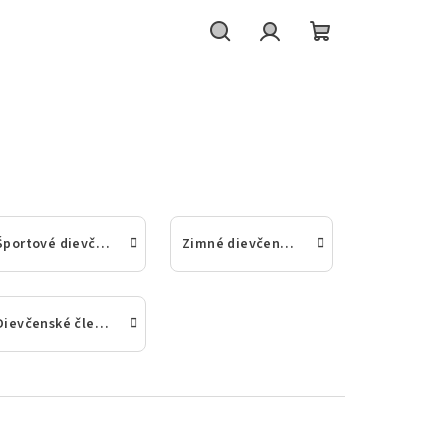
Hľadať
Prihlásenie
Nákupný
košík
Športové dievčenské ponožky
Zimné dievčenské ponožky
Dievčenské členkové a nízke ponožky