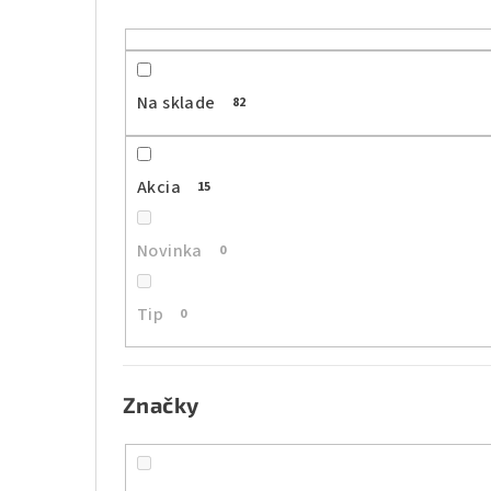
n
ý
p
Na sklade
82
a
n
Akcia
15
e
l
Novinka
0
Tip
0
Značky