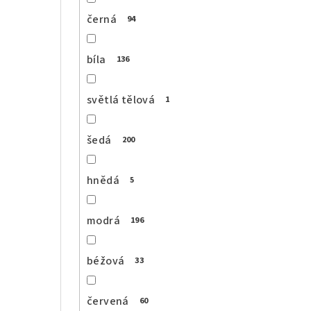
černá
94
bíla
136
světlá tělová
1
šedá
200
hnědá
5
modrá
196
béžová
33
červená
60