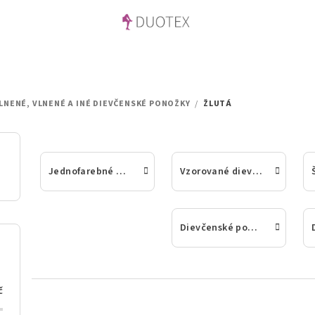
LNENÉ, VLNENÉ A INÉ DIEVČENSKÉ PONOŽKY
/
ŽLUTÁ
Jednofarebné bavlnené dievčenské ponožky
Vzorované dievčenské ponožky
Dievčenské ponožky z bambusu alebo 100% bavlny
č