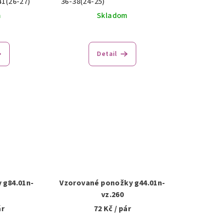
41(26-27)
36-38(24-25)
m
Skladom
Detail
 g84.01n-
Vzorované ponožky g44.01n-
vz.260
ár
72 Kč
/ pár