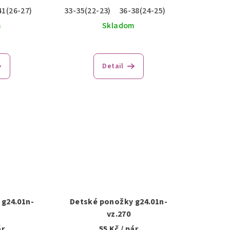
41(26-27)
33-35(22-23)
36-38(24-25)
m
Skladom
Detail
g24.01n-
Detské ponožky g24.01n-
vz.270
ár
55 Kč
/ pár