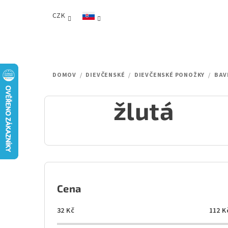
Prejsť
CZK
na
obsah
DOMOV
/
DIEVČENSKÉ
/
DIEVČENSKÉ PONOŽKY
/
BAV
žlutá
B
o
Cena
č
32
Kč
112
K