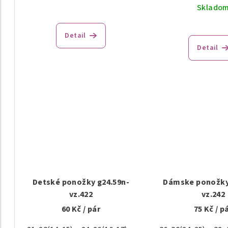
u
Sklado
k
k
t
Detail
t
o
Detail
o
v
v
Detské ponožky g24.59n-
Dámske ponožky
vz.422
vz.242
60 Kč
/ pár
75 Kč
/ p