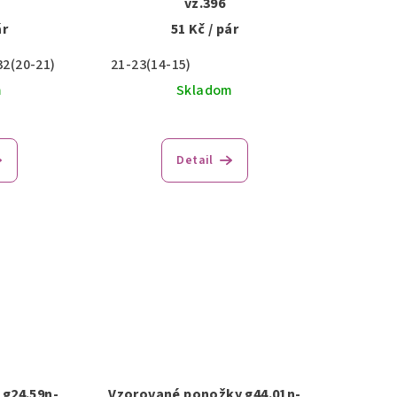
vz.396
ár
51 Kč
/ pár
32(20-21)
21-23(14-15)
m
Skladom
Detail
g24.59n-
Vzorované ponožky g44.01n-