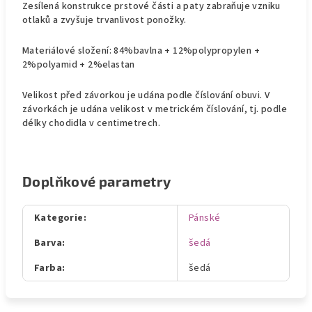
Zesílená konstrukce prstové části a paty zabraňuje vzniku
otlaků a zvyšuje trvanlivost ponožky.
Materiálové složení: 84%bavlna + 12%polypropylen +
2%polyamid + 2%elastan
Velikost před závorkou je udána podle číslování obuvi. V
závorkách je udána velikost v metrickém číslování, tj. podle
délky chodidla v centimetrech.
Doplňkové parametry
Kategorie
:
Pánské
Barva
:
šedá
Farba
:
šedá