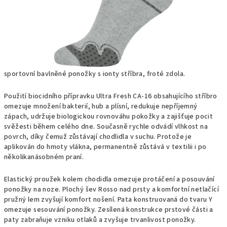
sportovní bavlněné ponožky s ionty stříbra, froté zdola.
Použití biocidního přípravku Ultra Fresh CA-16 obsahujícího stříbro
omezuje množení bakterií, hub a plísní, redukuje nepříjemný
zápach, udržuje biologickou rovnováhu pokožky a zajišťuje pocit
svěžesti během celého dne. Současně rychle odvádí vlhkost na
povrch, díky čemuž zůstávají chodlidla v suchu. Protože je
aplikován do hmoty vlákna, permanentně zůstává v textilii i po
několikanásobném praní.
Elastický proužek kolem chodidla omezuje protáčení a posouvání
ponožky na noze. Plochý šev Rosso nad prsty a komfortní netlačící
pružný lem zvyšují komfort nošení. Pata konstruovaná do tvaru Y
omezuje sesouvání ponožky. Zesílená konstrukce prstové části a
paty zabraňuje vzniku otlaků a zvyšuje trvanlivost ponožky.