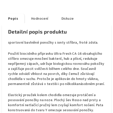
Popis
Hodnocení
Diskuze
Detailní popis produktu
sportovní bavlněné ponožky s ionty stříbra, froté zdola.
Použití biocidního přípravku Ultra Fresh CA-16 obsahujícího
stříbro omezuje množení bakterií, hub a plísní, redukuje
nepříjemný zápach, udržuje biologickou rovnováhu pokožky
a zajišťuje pocit svěžesti během celého dne. Současně
rychle odvádí vlhkost na povrch, díky čemuž zůstávají
chodlidla v suchu. Protože je aplikován do hmoty vlákna,
permanentně zůstává v textilii i po několikanásobném praní.
Elastický proužek kolem chodidla omezuje protáčení a
posouvání ponožky na noze. Plochý šev Rosso nad prsty a
komfortní netlačící pružný lem zvyšují komfort nošení. Pata
konstruovaná do tvaru Y omezuje sesouvání ponožky.