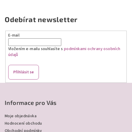
Odebírat newsletter
E-mail
Vložením e-mailu souhlasíte s
podmínkami ochrany osobních
údajů
Přihlásit se
Z
á
p
Informace pro Vás
a
Moje objednávka
t
Hodnocení obchodu
í
Obchodní podmínky