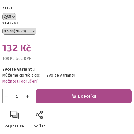
BARVA
VELIKOST
132 Kč
109 Kč bez DPH
Měrná
Zvolte variantu
cena:
Můžeme doručit do:
Zvolte variantu
Možnosti doručení
−
+
Do košíku
Zeptat se
Sdílet