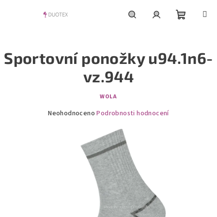
Přejít
na
obsah
Nákupní
Hledat
Přihlášení
Sportovní ponožky u94.1n6-
košík
vz.944
WOLA
Průměrné
Neohodnoceno
Podrobnosti hodnocení
hodnocení
produktu
je
0,0
z
5
hvězdiček.