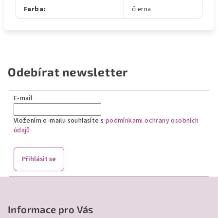
Farba
:
čierna
Odebírat newsletter
E-mail
Vložením e-mailu souhlasíte s
podmínkami ochrany osobních
údajů
Přihlásit se
Z
á
p
Informace pro Vás