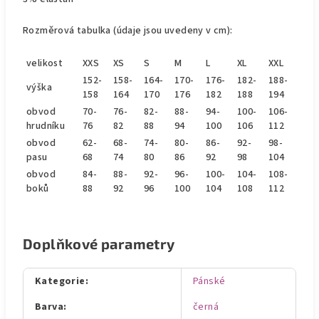
Rozměrová tabulka (údaje jsou uvedeny v cm):
velikost
XXS
XS
S
M
L
XL
XXL
152-
158-
164-
170-
176-
182-
188-
výška
158
164
170
176
182
188
194
obvod
70-
76-
82-
88-
94-
100-
106-
hrudníku
76
82
88
94
100
106
112
obvod
62-
68-
74-
80-
86-
92-
98-
pasu
68
74
80
86
92
98
104
obvod
84-
88-
92-
96-
100-
104-
108-
boků
88
92
96
100
104
108
112
Doplňkové parametry
Kategorie
:
Pánské
Barva
:
černá