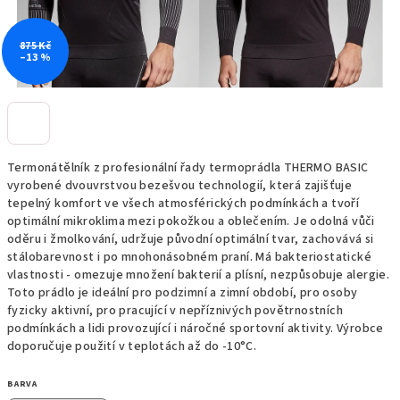
875 Kč
–13 %
Termonátělník z profesionální řady termoprádla THERMO BASIC
vyrobené dvouvrstvou bezešvou technologií, která zajišťuje
tepelný komfort ve všech atmosférických podmínkách a tvoří
optimální mikroklima mezi pokožkou a oblečením. Je odolná vůči
oděru i žmolkování, udržuje původní optimální tvar, zachovává si
stálobarevnost i po mnohonásobném praní. Má bakteriostatické
vlastnosti - omezuje množení bakterií a plísní, nezpůsobuje alergie.
Toto prádlo je ideální pro podzimní a zimní období, pro osoby
fyzicky aktivní, pro pracující v nepříznivých povětrnostních
podmínkách a lidi provozující i náročné sportovní aktivity. Výrobce
doporučuje použití v teplotách až do -10°C.
BARVA