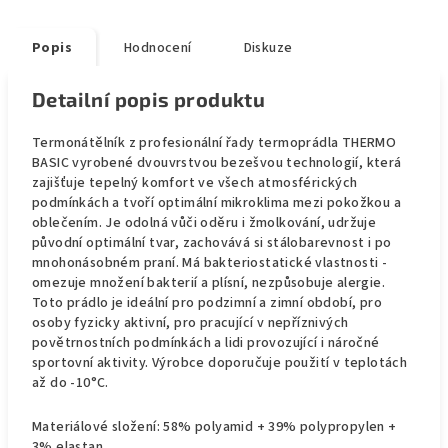
Popis
Hodnocení
Diskuze
Detailní popis produktu
Termonátělník z profesionální řady termoprádla THERMO
BASIC vyrobené dvouvrstvou bezešvou technologií, která
zajišťuje tepelný komfort ve všech atmosférických
podmínkách a tvoří optimální mikroklima mezi pokožkou a
oblečením. Je odolná vůči oděru i žmolkování, udržuje
původní optimální tvar, zachovává si stálobarevnost i po
mnohonásobném praní. Má bakteriostatické vlastnosti -
omezuje množení bakterií a plísní, nezpůsobuje alergie.
Toto prádlo je ideální pro podzimní a zimní období, pro
osoby fyzicky aktivní, pro pracující v nepříznivých
povětrnostních podmínkách a lidi provozující i náročné
sportovní aktivity. Výrobce doporučuje použití v teplotách
až do -10°C.
Materiálové složení: 58% polyamid + 39% polypropylen +
3% elastan