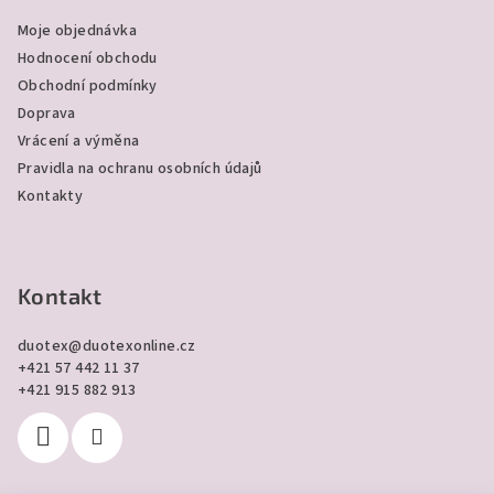
a
Moje objednávka
t
Hodnocení obchodu
í
Obchodní podmínky
Doprava
Vrácení a výměna
Pravidla na ochranu osobních údajů
Kontakty
Kontakt
duotex
@
duotexonline.cz
+421 57 442 11 37
+421 915 882 913