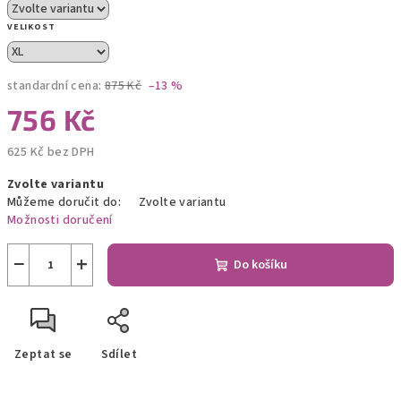
VELIKOST
standardní cena:
875 Kč
–13 %
756 Kč
625 Kč bez DPH
Měrná
Zvolte variantu
cena:
Můžeme doručit do:
Zvolte variantu
Možnosti doručení
−
+
Do košíku
Zeptat se
Sdílet