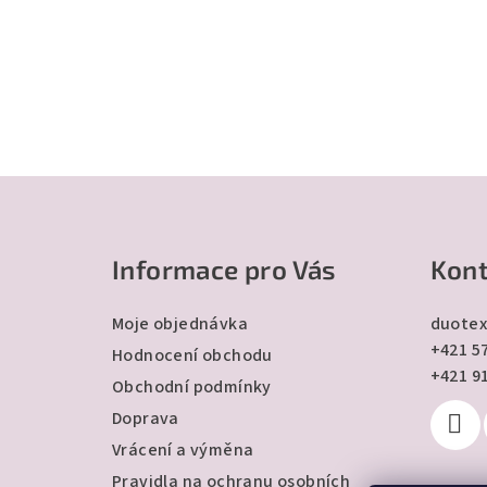
Z
á
Informace pro Vás
Kont
p
a
Moje objednávka
duotex
+421 57
t
Hodnocení obchodu
+421 9
Obchodní podmínky
í
Doprava
Vrácení a výměna
Pravidla na ochranu osobních