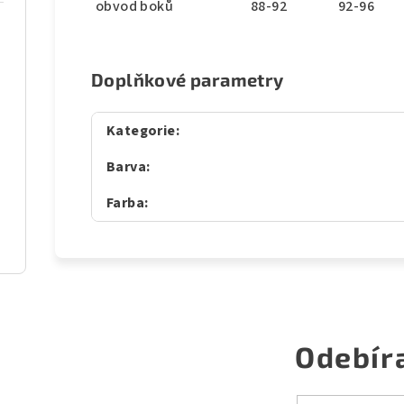
obvod boků
88-92
92-96
Doplňkové parametry
Kategorie
:
Barva
:
Farba
:
Odebír