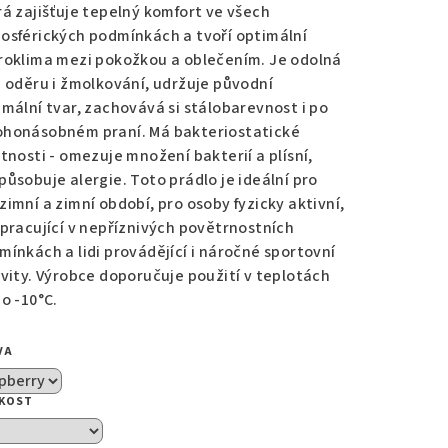
rá zajišťuje tepelný komfort ve všech
osférických podmínkách a tvoří optimální
zdiček.
roklima mezi pokožkou a oblečením. Je odolná
i oděru i žmolkování, udržuje původní
imální tvar, zachovává si stálobarevnost i po
honásobném praní. Má bakteriostatické
stnosti - omezuje množení bakterií a plísní,
působuje alergie. Toto prádlo je ideální pro
zimní a zimní období, pro osoby fyzicky aktivní,
 pracující v nepříznivých povětrnostních
mínkách a lidi provádějící i náročné sportovní
ivity. Výrobce doporučuje použití v teplotách
o -10°C.
VA
IKOST