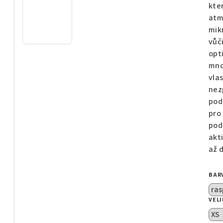
z
kte
5
atm
hvě
mik
vůč
opt
mno
vla
nez
pod
pro
pod
akt
až d
BAR
VEL