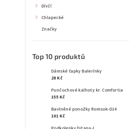
Dívčí
Chlapecké
Značky
Top 10 produktů
Dámské ťapky Balerínky
28 Kč
Punčochové kalhoty kr. Comfortia
155 Kč
Bavlněné ponožky Romsok-D14
101 Kč
Podkolenky Ditana-L