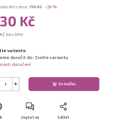
ndardní cena:
795 Kč
–20 %
30 Kč
 Kč bez DPH
ná
a:
lte variantu
eme doručit do:
Zvolte variantu
nosti doručení
+
Do košíku
sk
Zeptat se
Sdílet