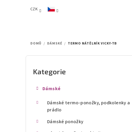
Přejít
CZK
na
obsah
DOMŮ
/
DÁMSKÉ
/
TERMO NÁTĚLNÍK VICKY-TB
P
o
Kategorie
Přeskočit
kategorie
s
Dámské
t
Dámské termo-ponožky, podkolenky a
r
prádlo
a
Dámské ponožky
n