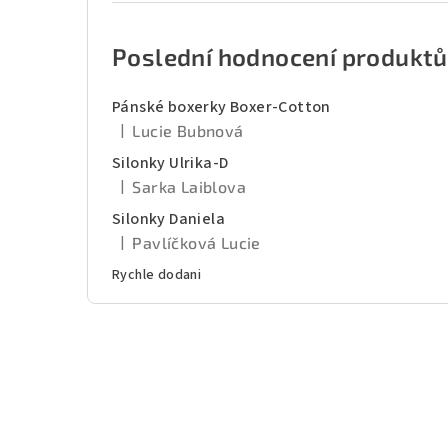
Poslední hodnocení produktů
Pánské boxerky Boxer-Cotton
|
Lucie Bubnová
Hodnocení produktu je 5 z 5 hvězdiček.
Silonky Ulrika-D
|
Sarka Laiblova
Hodnocení produktu je 5 z 5 hvězdiček.
Silonky Daniela
|
Pavlíčková Lucie
Hodnocení produktu je 5 z 5 hvězdiček.
Rychle dodani