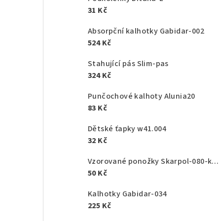
31 Kč
Absorpční kalhotky Gabidar-002
524 Kč
Stahující pás Slim-pas
324 Kč
Punčochové kalhoty Alunia20
83 Kč
Dětské ťapky w41.004
32 Kč
Vzorované ponožky Skarpol-080-kaktus
50 Kč
Kalhotky Gabidar-034
225 Kč