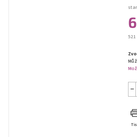
sta
6
521
Měr
cen
Zvo
Můž
Mož
−
Ti