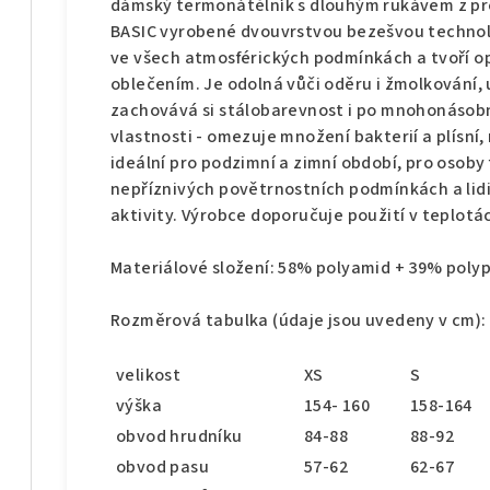
dámský termonátělník s dlouhým rukávem z pr
BASIC vyrobené dvouvrstvou bezešvou technolog
ve všech atmosférických podmínkách a tvoří o
oblečením. Je odolná vůči oděru i žmolkování, 
zachovává si stálobarevnost i po mnohonásob
vlastnosti - omezuje množení bakterií a plísní,
ideální pro podzimní a zimní období, pro osoby f
nepříznivých povětrnostních podmínkách a lidi
aktivity. Výrobce doporučuje použití v teplotác
Materiálové složení: 58% polyamid + 39% poly
Rozměrová tabulka (údaje jsou uvedeny v cm):
velikost
XS
S
výška
154- 160
158-164
obvod hrudníku
84-88
88-92
obvod pasu
57-62
62-67