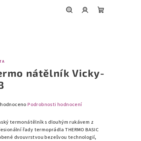
Hledat
Přihlášení
Nákupní
košík
TA
ermo nátělník Vicky-
B
měrné
hodnoceno
Podrobnosti hodnocení
nocení
duktu
ský termonátělník s dlouhým rukávem z
fesionální řady termoprádla THERMO BASIC
obené dvouvrstvou bezešvou technologií,