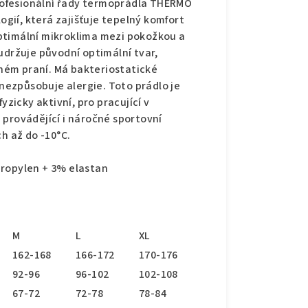
ofesionální řady termoprádla THERMO
ií, která zajišťuje tepelný komfort
ptimální mikroklima mezi pokožkou a
udržuje původní optimální tvar,
ném praní. Má bakteriostatické
 nezpůsobuje alergie. Toto prádlo je
yzicky aktivní, pro pracující v
 provádějící i náročné sportovní
h až do -10°C.
propylen + 3% elastan
M
L
XL
162-168
166-172
170-176
92-96
96-102
102-108
67-72
72-78
78-84