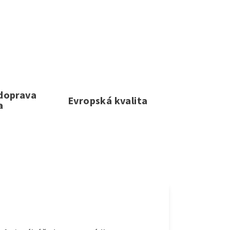
 doprava
Evropská kvalita
a
e