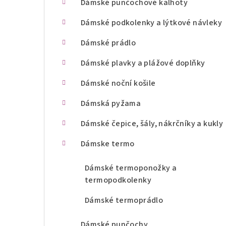
Dámské punčochové kalhoty
n
Dámské podkolenky a lýtkové návleky
í
Dámské prádlo
p
Dámské plavky a plážové doplňky
a
Dámské noční košile
n
Dámská pyžama
e
l
Dámské čepice, šály, nákrčníky a kukly
Dámske termo
Dámské termoponožky a
termopodkolenky
Dámské termoprádlo
Dámské punčochy