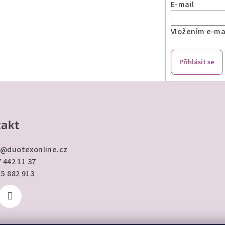
E-mail
Vložením e-mai
Přihlásit se
akt
@
duotexonline.cz
 442 11 37
15 882 913