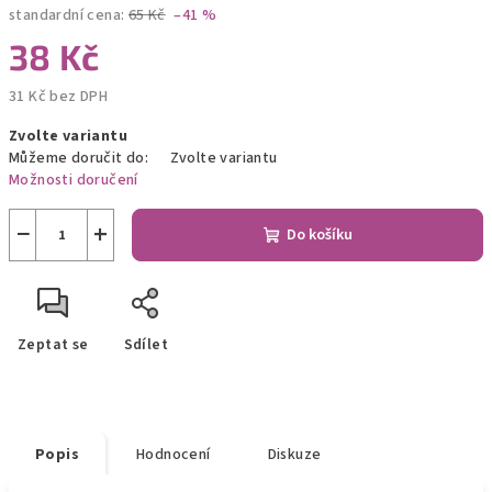
standardní cena:
65 Kč
–41 %
38 Kč
31 Kč bez DPH
Měrná
Zvolte variantu
cena:
Můžeme doručit do:
Zvolte variantu
Možnosti doručení
−
+
Do košíku
Zeptat se
Sdílet
Popis
Hodnocení
Diskuze