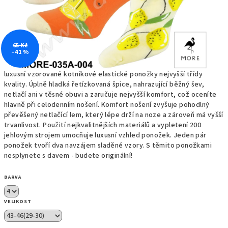
65 Kč
–41 %
luxusní vzorované kotníkové elastické ponožky nejvyšší třídy
kvality. Úplně hladká řetízkovaná špice, nahrazující běžný šev,
netlačí ani v těsné obuvi a zaručuje nejvyšší komfort, což oceníte
hlavně při celodenním nošení. Komfort nošení zvyšuje pohodlný
převěšený netlačící lem, který lépe drží na noze a zároveň má vyšší
trvanlivost. Použití nejkvalitnějších materiálů a vypletení 200
jehlovým strojem umocňuje luxusní vzhled ponožek. Jeden pár
ponožek tvoří dva navzájem sladěné vzory. S těmito ponožkami
nesplynete s davem - budete originální!
BARVA
VELIKOST