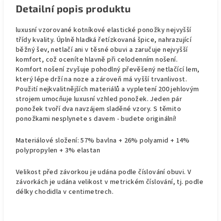
Detailní popis produktu
luxusní vzorované kotníkové elastické ponožky nejvyšší
třídy kvality. Úplně hladká řetízkovaná špice, nahrazující
běžný šev, netlačí ani v těsné obuvi a zaručuje nejvyšší
komfort, což oceníte hlavně při celodenním nošení.
Komfort nošení zvyšuje pohodlný převěšený netlačící lem,
který lépe drží na noze a zároveň má vyšší trvanlivost.
Použití nejkvalitnějších materiálů a vypletení 200 jehlovým
strojem umocňuje luxusní vzhled ponožek. Jeden pár
ponožek tvoří dva navzájem sladěné vzory. S těmito
ponožkami nesplynete s davem - budete originální!
Materiálové složení: 57% bavlna + 26% polyamid + 14%
polypropylen + 3% elastan
Velikost před závorkou je udána podle číslování obuvi. V
závorkách je udána velikost v metrickém číslování, tj. podle
délky chodidla v centimetrech.