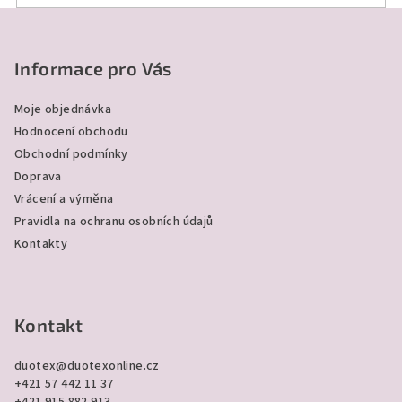
Z
á
p
Informace pro Vás
a
Moje objednávka
t
Hodnocení obchodu
í
Obchodní podmínky
Doprava
Vrácení a výměna
Pravidla na ochranu osobních údajů
Kontakty
Kontakt
duotex
@
duotexonline.cz
+421 57 442 11 37