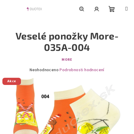
Přejít
na
obsah
Nákupní
Hledat
Přihlášení
Veselé ponožky More-
košík
035A-004
MORE
Průměrné
Neohodnoceno
Podrobnosti hodnocení
hodnocení
Akce
produktu
je
0,0
z
5
hvězdiček.