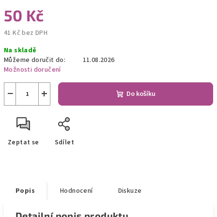
50 Kč
41 Kč bez DPH
Měrná
Na skladě
cena:
Můžeme doručit do:
11.08.2026
Možnosti doručení
−
+
Do košíku
Zeptat se
Sdílet
Popis
Hodnocení
Diskuze
Detailní popis produktu