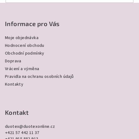
Z
á
p
Informace pro Vás
a
Moje objednávka
t
Hodnocení obchodu
í
Obchodní podmínky
Doprava
Vrácení a výměna
Pravidla na ochranu osobních údajů
Kontakty
Kontakt
duotex
@
duotexonline.cz
+421 57 442 11 37