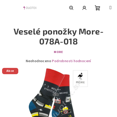
Přejít
na
obsah
Nákupní
Hledat
Přihlášení
Veselé ponožky More-
košík
078A-018
MORE
Průměrné
Neohodnoceno
Podrobnosti hodnocení
hodnocení
Akce
produktu
je
0,0
z
5
hvězdiček.