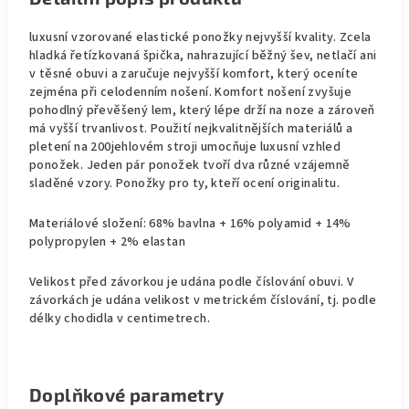
luxusní vzorované elastické ponožky nejvyšší kvality. Zcela
hladká řetízkovaná špička, nahrazující běžný šev, netlačí ani
v těsné obuvi a zaručuje nejvyšší komfort, který oceníte
zejména při celodenním nošení. Komfort nošení zvyšuje
pohodlný převěšený lem, který lépe drží na noze a zároveň
má vyšší trvanlivost. Použití nejkvalitnějších materiálů a
pletení na 200jehlovém stroji umocňuje luxusní vzhled
ponožek. Jeden pár ponožek tvoří dva různé vzájemně
sladěné vzory. Ponožky pro ty, kteří ocení originalitu.
Materiálové složení: 68% bavlna + 16% polyamid + 14%
polypropylen + 2% elastan
Velikost před závorkou je udána podle číslování obuvi. V
závorkách je udána velikost v metrickém číslování, tj. podle
délky chodidla v centimetrech.
Doplňkové parametry