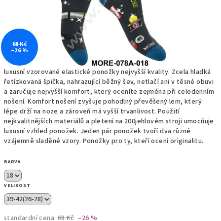
68 Kč
–26 %
luxusní vzorované elastické ponožky nejvyšší kvality. Zcela hladká
řetízkovaná špička, nahrazující běžný šev, netlačí ani v těsné obuvi
a zaručuje nejvyšší komfort, který oceníte zejména při celodenním
nošení. Komfort nošení zvyšuje pohodlný převěšený lem, který
lépe drží na noze a zároveň má vyšší trvanlivost. Použití
nejkvalitnějších materiálů a pletení na 200jehlovém stroji umocňuje
luxusní vzhled ponožek. Jeden pár ponožek tvoří dva různé
vzájemně sladěné vzory. Ponožky pro ty, kteří ocení originalitu.
BARVA
VELIKOST
standardní cena:
68 Kč
–26 %