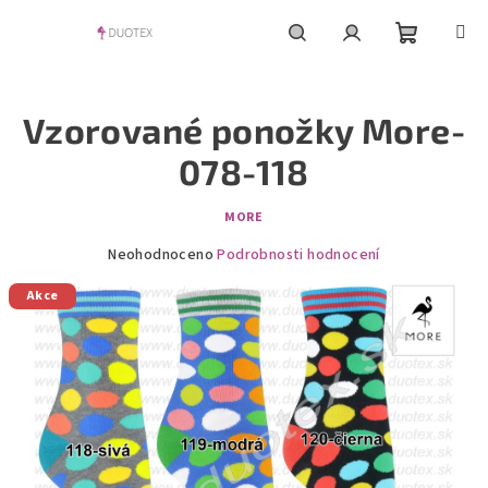
Přejít
na
obsah
Nákupní
Hledat
Přihlášení
Vzorované ponožky More-
košík
078-118
MORE
Průměrné
Neohodnoceno
Podrobnosti hodnocení
hodnocení
Akce
produktu
je
0,0
z
5
hvězdiček.