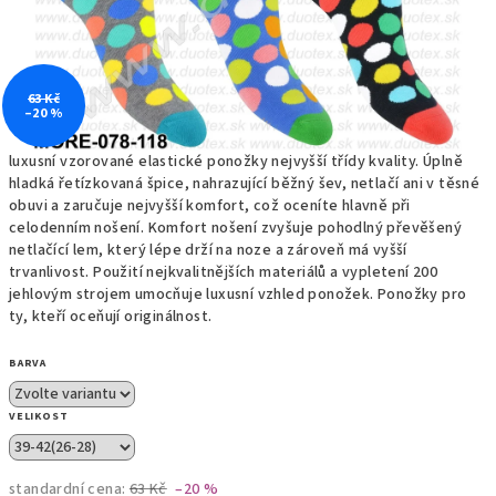
63 Kč
–20 %
luxusní vzorované elastické ponožky nejvyšší třídy kvality. Úplně
hladká řetízkovaná špice, nahrazující běžný šev, netlačí ani v těsné
obuvi a zaručuje nejvyšší komfort, což oceníte hlavně při
celodenním nošení. Komfort nošení zvyšuje pohodlný převěšený
netlačící lem, který lépe drží na noze a zároveň má vyšší
trvanlivost. Použití nejkvalitnějších materiálů a vypletení 200
jehlovým strojem umocňuje luxusní vzhled ponožek. Ponožky pro
ty, kteří oceňují originálnost.
BARVA
VELIKOST
standardní cena:
63 Kč
–20 %