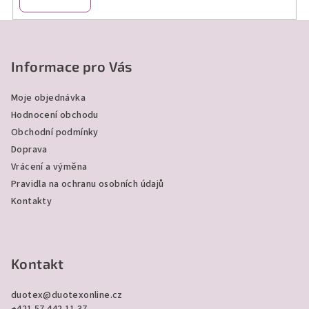
Z
á
p
Informace pro Vás
a
Moje objednávka
t
Hodnocení obchodu
í
Obchodní podmínky
Doprava
Vrácení a výměna
Pravidla na ochranu osobních údajů
Kontakty
Kontakt
duotex
@
duotexonline.cz