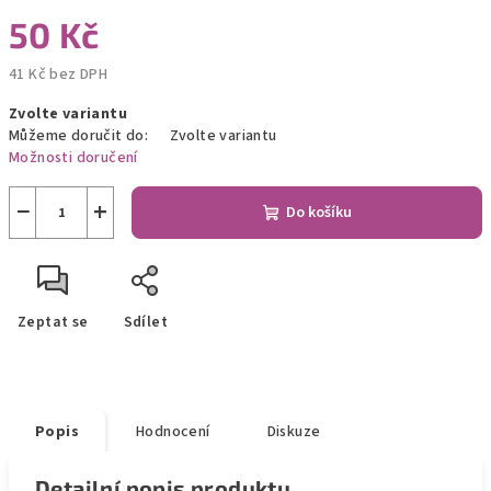
50 Kč
41 Kč bez DPH
Měrná
Zvolte variantu
cena:
Můžeme doručit do:
Zvolte variantu
Možnosti doručení
−
+
Do košíku
Zeptat se
Sdílet
Popis
Hodnocení
Diskuze
Detailní popis produktu