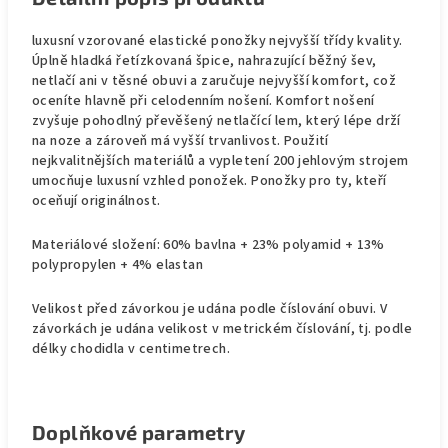
luxusní vzorované elastické ponožky nejvyšší třídy kvality.
Úplně hladká řetízkovaná špice, nahrazující běžný šev,
netlačí ani v těsné obuvi a zaručuje nejvyšší komfort, což
oceníte hlavně při celodenním nošení. Komfort nošení
zvyšuje pohodlný převěšený netlačící lem, který lépe drží
na noze a zároveň má vyšší trvanlivost. Použití
nejkvalitnějších materiálů a vypletení 200 jehlovým strojem
umocňuje luxusní vzhled ponožek. Ponožky pro ty, kteří
oceňují originálnost.
Materiálové složení: 60% bavlna + 23% polyamid + 13%
polypropylen + 4% elastan
Velikost před závorkou je udána podle číslování obuvi. V
závorkách je udána velikost v metrickém číslování, tj. podle
délky chodidla v centimetrech.
Doplňkové parametry