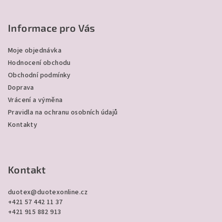
Z
á
p
Informace pro Vás
a
Moje objednávka
t
Hodnocení obchodu
í
Obchodní podmínky
Doprava
Vrácení a výměna
Pravidla na ochranu osobních údajů
Kontakty
Kontakt
duotex
@
duotexonline.cz
+421 57 442 11 37
+421 915 882 913