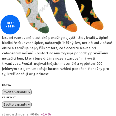
70 Kč
–14 %
luxusní vzorované elastické ponožky nejvyšší třídy kvality. Úplně
hladká řetízkovaná špice, nahrazující běžný šev, netlačí ani v těsné
obuvi a zaručuje nejvyšší komfort, což oceníte hlavně při
celodenním nošení. Komfort nošení zvyšuje pohodlný převěšený
netlačící lem, který lépe drží na noze a zároveň má vyšší
trvanlivost. Použití nejkvalitnějších materiálů a vypletení 200
jehlovým strojem umocňuje luxusní vzhled ponožek. Ponožky pro
ty, kteří oceňují originálnost.
BARVA
VELIKOST
standardní cena:
70 Kč
–14 %