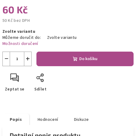
60 Kč
50 Kč bez DPH
Měrná
Zvolte variantu
cena:
Můžeme doručit do:
Zvolte variantu
Možnosti doručení
−
+
Do košíku
Zeptat se
Sdílet
Popis
Hodnocení
Diskuze
Detailní popis produktu