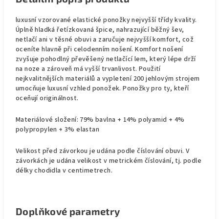
luxusní vzorované elastické ponožky nejvyšší třídy kvality.
Úplně hladká řetízkovaná špice, nahrazující běžný šev,
netlačí ani v těsné obuvi a zaručuje nejvyšší komfort, což
oceníte hlavně při celodenním nošení. Komfort nošení
zvyšuje pohodlný převěšený netlačící lem, který lépe drží
na noze a zároveň má vyšší trvanlivost. Použití
nejkvalitnějších materiálů a vypletení 200 jehlovým strojem
umocňuje luxusní vzhled ponožek. Ponožky pro ty, kteří
oceňují originálnost.
Materiálové složení: 79% bavlna + 14% polyamid + 4%
polypropylen + 3% elastan
Velikost před závorkou je udána podle číslování obuvi. V
závorkách je udána velikost v metrickém číslování, tj. podle
délky chodidla v centimetrech.
Doplňkové parametry