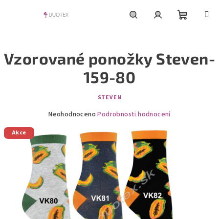
Přejít
na
obsah
Nákupní
Hledat
Přihlášení
Vzorované ponožky Steven-
košík
159-80
STEVEN
Průměrné
Neohodnoceno
Podrobnosti hodnocení
hodnocení
Akce
produktu
je
0,0
z
5
hvězdiček.