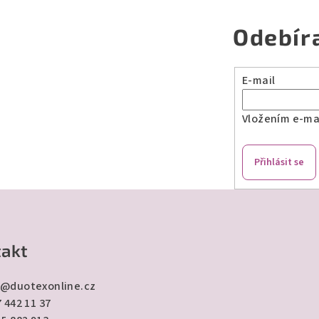
Odebír
E-mail
Vložením e-mai
Přihlásit se
akt
@
duotexonline.cz
 442 11 37