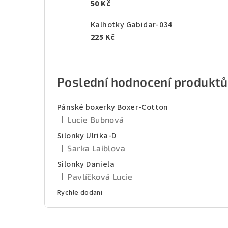
50 Kč
Kalhotky Gabidar-034
225 Kč
Poslední hodnocení produktů
Pánské boxerky Boxer-Cotton
|
Lucie Bubnová
Hodnocení produktu je 5 z 5 hvězdiček.
Silonky Ulrika-D
|
Sarka Laiblova
Hodnocení produktu je 5 z 5 hvězdiček.
Silonky Daniela
|
Pavlíčková Lucie
Hodnocení produktu je 5 z 5 hvězdiček.
Rychle dodani