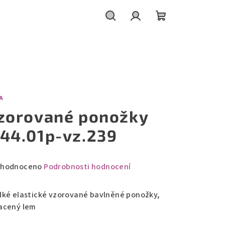
Hledat
Přihlášení
Nákupní
košík
A
zorované ponožky
44.01p-vz.239
měrné
hodnoceno
Podrobnosti hodnocení
nocení
duktu
dké elastické vzorované bavlněné ponožky,
acený lem