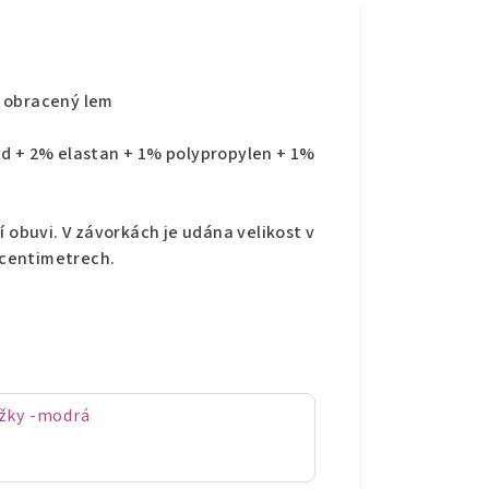
, obracený lem
id + 2% elastan + 1% polypropylen + 1%
í obuvi. V závorkách je udána velikost v
v centimetrech.
ožky -modrá