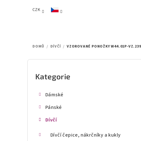
Přejít
CZK
na
obsah
DOMŮ
/
DÍVČÍ
/
VZOROVANÉ PONOŽKY W44.01P-VZ.23
P
o
Kategorie
Přeskočit
kategorie
s
Dámské
t
Pánské
r
Dívčí
a
n
Dívčí čepice, nákrčníky a kukly