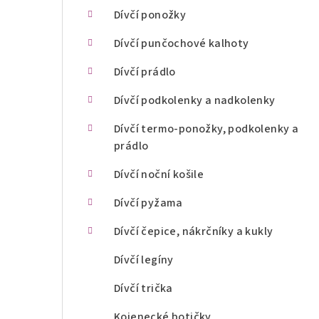
n
Dívčí ponožky
í
Dívčí punčochové kalhoty
p
Dívčí prádlo
a
Dívčí podkolenky a nadkolenky
n
Dívčí termo-ponožky, podkolenky a
prádlo
e
l
Dívčí noční košile
Dívčí pyžama
Dívčí čepice, nákrčníky a kukly
Dívčí legíny
Dívčí trička
Kojenecké botičky