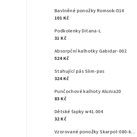
Bavlněné ponožky Romsok-D14
101 Kč
Podkolenky Ditana-L
31 Kč
Absorpční kalhotky Gabidar-002
524 Kč
Stahující pás Slim-pas
324 Kč
Punčochové kalhoty Alunia20
83 Kč
Dětské ťapky w41.004
32 Kč
Vzorované ponožky Skarpol-080-kaktus