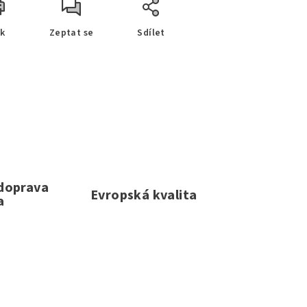
sk
Zeptat se
Sdílet
 doprava
Evropská kvalita
a
e