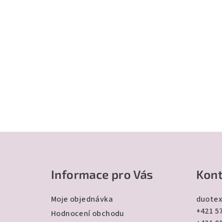
Z
á
Informace pro Vás
Kont
p
a
Moje objednávka
duotex
+421 57
t
Hodnocení obchodu