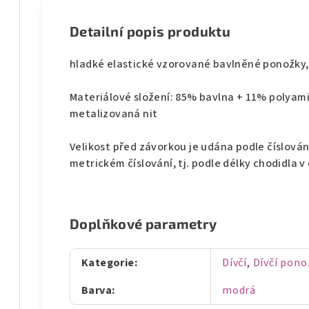
Detailní popis produktu
hladké elastické vzorované bavlněné ponožky
Materiálové složení: 85% bavlna + 11% polyam
metalizovaná nit
Velikost před závorkou je udána podle číslován
metrickém číslování, tj. podle délky chodidla 
Doplňkové parametry
Kategorie
:
Dívčí
,
Dívčí pon
Barva
:
modrá