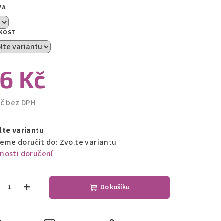
VA
zdiček.
IKOST
6 Kč
Kč bez DPH
ná
a:
lte variantu
eme doručit do:
Zvolte variantu
nosti doručení
+
Do košíku