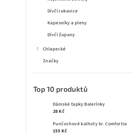
Dívčí rukavice
Kapesníky a pleny
Dívčí župany
Chlapecké
Značky
Top 10 produktů
Dámské ťapky Balerínky
28 Kč
Punčochové kalhoty kr. Comfortia
155 Kč