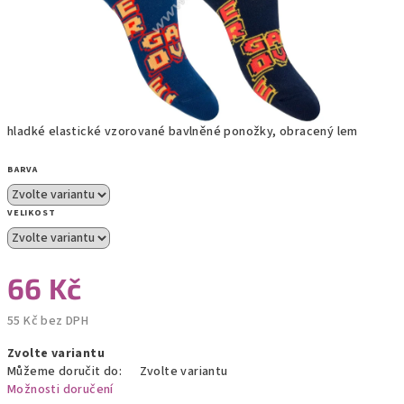
hladké elastické vzorované bavlněné ponožky, obracený lem
BARVA
VELIKOST
66 Kč
55 Kč bez DPH
Měrná
Zvolte variantu
cena:
Můžeme doručit do:
Zvolte variantu
Možnosti doručení