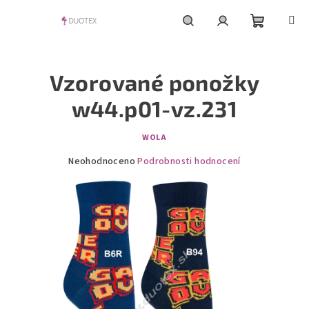
Přejít
na
obsah
Nákupní
Hledat
Přihlášení
Vzorované ponožky
košík
w44.p01-vz.231
WOLA
Průměrné
Neohodnoceno
Podrobnosti hodnocení
hodnocení
produktu
je
0,0
z
5
hvězdiček.