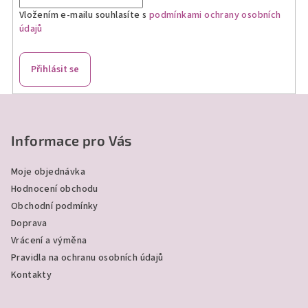
Vložením e-mailu souhlasíte s
podmínkami ochrany osobních
údajů
Přihlásit se
Z
á
p
Informace pro Vás
a
Moje objednávka
t
Hodnocení obchodu
í
Obchodní podmínky
Doprava
Vrácení a výměna
Pravidla na ochranu osobních údajů
Kontakty