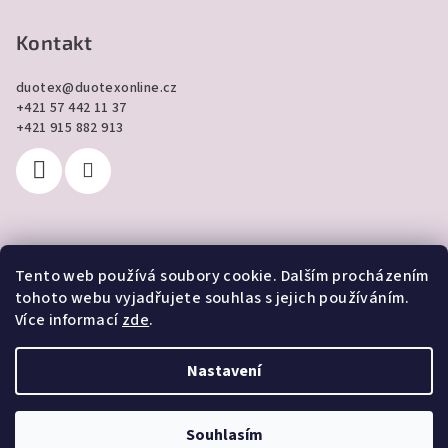
Kontakt
duotex
@
duotexonline.cz
+421 57 442 11 37
+421 915 882 913
Tento web používá soubory cookie. Dalším procházením
Přijímáme online platby
tohoto webu vyjadřujete souhlas s jejich používáním.
Více informací
zde
.
Nastavení
Copyright 2026
DUOTEX online
. Všechna práva vyhrazena.
Souhlasím