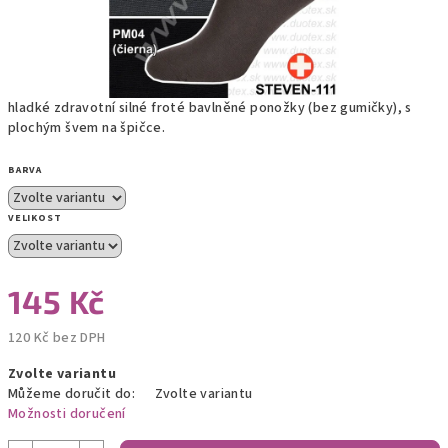
hladké zdravotní silné froté bavlněné ponožky (bez gumičky), s
plochým švem na špičce.
BARVA
VELIKOST
145 Kč
120 Kč bez DPH
Měrná
Zvolte variantu
cena:
Můžeme doručit do:
Zvolte variantu
Možnosti doručení