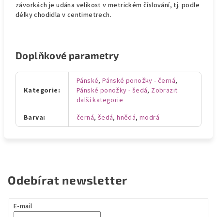
závorkách je udána velikost v metrickém číslování, tj. podle
délky chodidla v centimetrech.
Doplňkové parametry
Pánské
,
Pánské ponožky - černá
,
Kategorie
:
Pánské ponožky - šedá
,
Zobrazit
další kategorie
Barva
:
černá
,
šedá
,
hnědá
,
modrá
Odebírat newsletter
E-mail