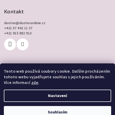
Kontakt
duotex
@
duotexonline.cz
+421 57 442 11 37
+421 915 882 913
Tento web používá soubory cookie. Dalším procházením
Přijímáme online platby
tohoto webu vyjadřujete souhlas s jejich používáním.
Více informací
zde
.
Nastavení
Copyright 2026
DUOTEX online
. Všechna práva vyhrazena.
Souhlasím