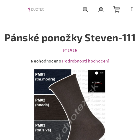
Přejít
na
obsah
Nákupní
Hledat
Přihlášení
Pánské ponožky Steven-111
košík
STEVEN
Průměrné
Neohodnoceno
Podrobnosti hodnocení
hodnocení
produktu
je
0,0
z
5
hvězdiček.