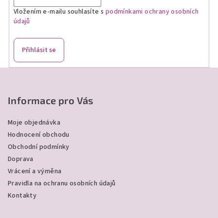
Vložením e-mailu souhlasíte s
podmínkami ochrany osobních
údajů
Přihlásit se
Z
á
p
Informace pro Vás
a
Moje objednávka
t
Hodnocení obchodu
í
Obchodní podmínky
Doprava
Vrácení a výměna
Pravidla na ochranu osobních údajů
Kontakty