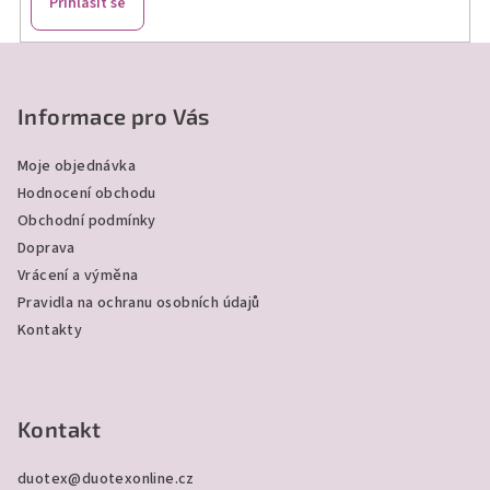
Přihlásit se
Z
á
p
Informace pro Vás
a
Moje objednávka
t
Hodnocení obchodu
í
Obchodní podmínky
Doprava
Vrácení a výměna
Pravidla na ochranu osobních údajů
Kontakty
Kontakt
duotex
@
duotexonline.cz