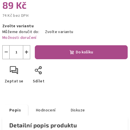
89 Kč
74 Kč bez DPH
Měrná
Zvolte variantu
cena:
Můžeme doručit do:
Zvolte variantu
Možnosti doručení
−
+
Do košíku
Zeptat se
Sdílet
Popis
Hodnocení
Diskuze
Detailní popis produktu