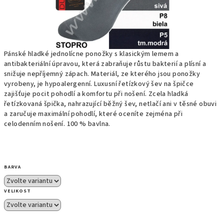
Pánské hladké jednolícne ponožky s klasickým lemem a
antibakteriální úpravou, která zabraňuje růstu bakterií a plísní a
snižuje nepříjemný zápach. Materiál, ze kterého jsou ponožky
vyrobeny, je hypoalergenní. Luxusní řetízkový šev na špičce
zajišťuje pocit pohodlí a komfortu při nošení.
Zcela hladká
řetízkovaná špička, nahrazující běžný šev, netlačí ani v těsné obuvi
a zaručuje maximální pohodlí, které oceníte zejména při
celodenním nošení.
100 % bavlna.
BARVA
VELIKOST