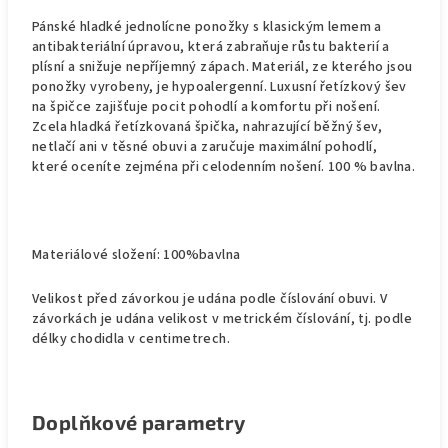
Pánské hladké jednolícne ponožky s klasickým lemem a
antibakteriální úpravou, která zabraňuje růstu bakterií a
plísní a snižuje nepříjemný zápach. Materiál, ze kterého jsou
ponožky vyrobeny, je hypoalergenní. Luxusní řetízkový šev
na špičce zajišťuje pocit pohodlí a komfortu při nošení.
Zcela hladká řetízkovaná špička, nahrazující běžný šev,
netlačí ani v těsné obuvi a zaručuje maximální pohodlí,
které oceníte zejména při celodenním nošení.
100 % bavlna.
Materiálové složení: 100%bavlna
Velikost před závorkou je udána podle číslování obuvi. V
závorkách je udána velikost v metrickém číslování, tj. podle
délky chodidla v centimetrech.
Doplňkové parametry