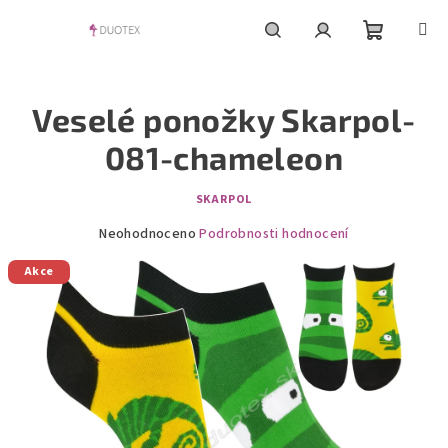
Přejít
na
obsah
Nákupní
Hledat
Přihlášení
Veselé ponožky Skarpol-
košík
081-chameleon
SKARPOL
Průměrné
Neohodnoceno
Podrobnosti hodnocení
hodnocení
Akce
produktu
je
0,0
z
5
hvězdiček.