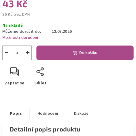
43 Kč
36 Kč bez DPH
Měrná
Na skladě
cena:
Můžeme doručit do:
12.08.2026
Možnosti doručení
−
+
Do košíku
Zeptat se
Sdílet
Popis
Hodnocení
Diskuze
Detailní popis produktu