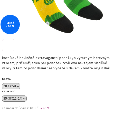
68 Kč
–36 %
kotníkové bavlněné extravagantní ponožky s výrazným barevným
vzorem, přičemž jeden pár ponožek tvoří dva navzájem sladěné
vzory. S těmito ponožkami nesplynete s davem - buďte originální!
BARVA
VELIKOST
standardní cena:
68 Kč
–36 %