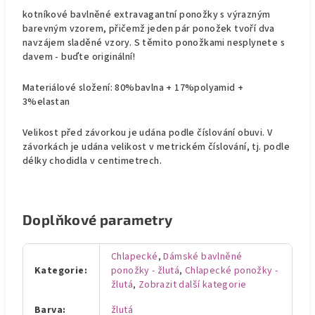
kotníkové bavlněné extravagantní ponožky s výrazným
barevným vzorem, přičemž jeden pár ponožek tvoří dva
navzájem sladěné vzory. S těmito ponožkami nesplynete s
davem - buďte originální!
Materiálové složení: 80%bavlna + 17%polyamid +
3%elastan
Velikost před závorkou je udána podle číslování obuvi. V
závorkách je udána velikost v metrickém číslování, tj. podle
délky chodidla v centimetrech.
Doplňkové parametry
Chlapecké
,
Dámské bavlněné
Kategorie
:
ponožky - žlutá
,
Chlapecké ponožky -
žlutá
,
Zobrazit další kategorie
Barva
:
žlutá