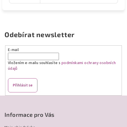
Odebírat newsletter
E-mail
Vložením e-mailu souhlasíte s
podmínkami ochrany osobních
údajů
Přihlásit se
Z
á
p
Informace pro Vás
a