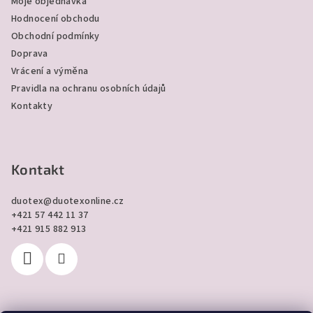
Moje objednávka
t
Hodnocení obchodu
í
Obchodní podmínky
Doprava
Vrácení a výměna
Pravidla na ochranu osobních údajů
Kontakty
Kontakt
duotex
@
duotexonline.cz
+421 57 442 11 37
+421 915 882 913