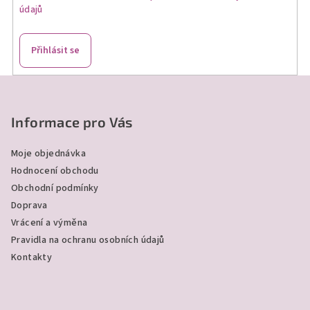
údajů
Přihlásit se
Z
á
p
Informace pro Vás
a
Moje objednávka
t
Hodnocení obchodu
í
Obchodní podmínky
Doprava
Vrácení a výměna
Pravidla na ochranu osobních údajů
Kontakty