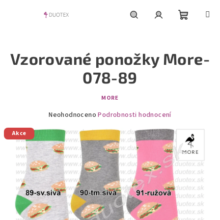
Přejít
na
obsah
Nákupní
Hledat
Přihlášení
Vzorované ponožky More-
košík
078-89
MORE
Průměrné
Neohodnoceno
Podrobnosti hodnocení
hodnocení
Akce
produktu
je
0,0
z
5
hvězdiček.