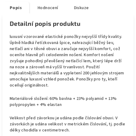
Popis
Hodnocení
Diskuze
Detailní popis produktu
luxusní vzorované elastické ponožky nejvyšší třídy kvality.
Úplně hladká řetízkovaná špice, nahrazující běžný šev,
netlačí ani v těsné obuvi a zaručuje nejvyšší komfort, což
oceníte hlavně při celodenním nošení. Komfort nošení
zvyšuje pohodlný
pře
věšený netlačící lem, který lépe drží
na noze a zároveň má vyšší trvanlivost. Použití
nejkvalitnějších materiálů a vypletení 200 jehlovým strojem
umocňuje luxusní vzhled ponožek. Ponožky pro ty, kteří
oceňují originálnost.
Materiálové složení: 60% bavlna + 23% polyamid + 13%
polypropylen + 4% elastan
Velikost před závorkou je udána podle číslování obuvi. V
závorkách je udána velikost v metrickém číslování, tj. podle
délky chodidla v centimetrech.