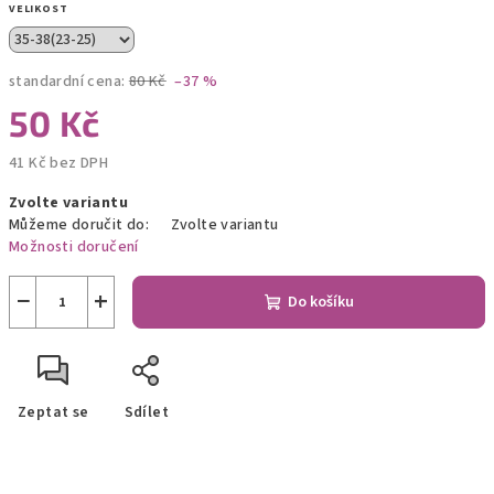
VELIKOST
standardní cena:
80 Kč
–37 %
50 Kč
41 Kč bez DPH
Měrná
Zvolte variantu
cena:
Můžeme doručit do:
Zvolte variantu
Možnosti doručení
−
+
Do košíku
Zeptat se
Sdílet