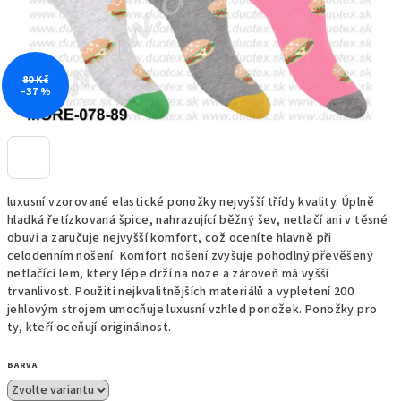
80 Kč
–37 %
luxusní vzorované elastické ponožky nejvyšší třídy kvality. Úplně
hladká řetízkovaná špice, nahrazující běžný šev, netlačí ani v těsné
obuvi a zaručuje nejvyšší komfort, což oceníte hlavně při
celodenním nošení. Komfort nošení zvyšuje pohodlný
pře
věšený
netlačící lem, který lépe drží na noze a zároveň má vyšší
trvanlivost. Použití nejkvalitnějších materiálů a vypletení 200
jehlovým strojem umocňuje luxusní vzhled ponožek. Ponožky pro
ty, kteří oceňují originálnost.
BARVA