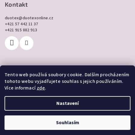
Kontakt
duotex
@
duotexonline.cz
+421 57 442 11 37
+421 915 882 913
Tento web používá soubory cookie. Dalším procházením
Přijímáme online platby
tohoto webu vyjadřujete souhlas s jejich používáním.
Více informací
zde
.
Nastavení
Copyright 2026
DUOTEX online
. Všechna práva vyhrazena.
Souhlasím
Vytvořil Shoptet