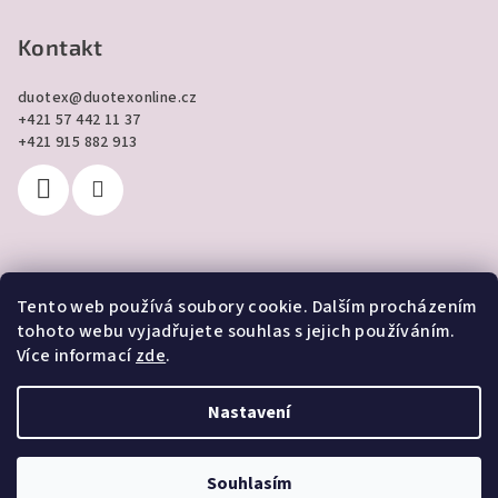
Kontakt
duotex
@
duotexonline.cz
+421 57 442 11 37
+421 915 882 913
Tento web používá soubory cookie. Dalším procházením
Přijímáme online platby
tohoto webu vyjadřujete souhlas s jejich používáním.
Více informací
zde
.
Nastavení
Copyright 2026
DUOTEX online
. Všechna práva vyhrazena.
Souhlasím