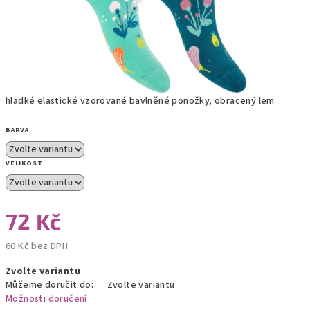
hladké elastické vzorované bavlněné ponožky, obracený lem
BARVA
VELIKOST
72 Kč
60 Kč bez DPH
Měrná
Zvolte variantu
cena:
Můžeme doručit do:
Zvolte variantu
Možnosti doručení