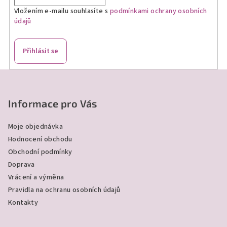
Vložením e-mailu souhlasíte s
podmínkami ochrany osobních
údajů
Přihlásit se
Z
á
p
Informace pro Vás
a
Moje objednávka
t
Hodnocení obchodu
í
Obchodní podmínky
Doprava
Vrácení a výměna
Pravidla na ochranu osobních údajů
Kontakty