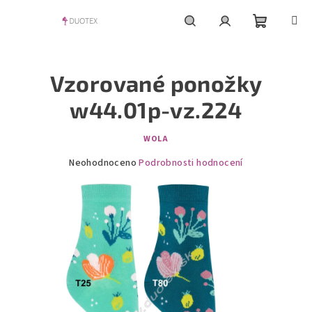
Přejít
na
obsah
Nákupní
Hledat
Přihlášení
Vzorované ponožky
košík
w44.01p-vz.224
WOLA
Průměrné
Neohodnoceno
Podrobnosti hodnocení
hodnocení
produktu
je
0,0
z
5
hvězdiček.