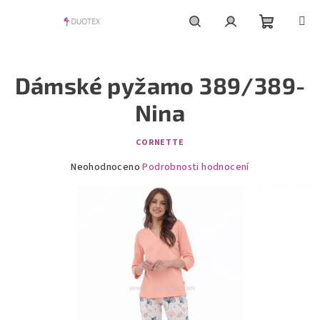
Přejít
na
obsah
Nákupní
Hledat
Přihlášení
Dámské pyžamo 389/389-
košík
Nina
CORNETTE
Průměrné
Neohodnoceno
Podrobnosti hodnocení
hodnocení
produktu
je
0,0
z
5
hvězdiček.