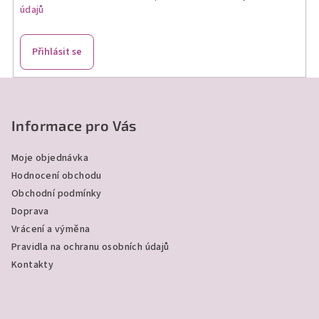
údajů
Přihlásit se
Z
á
p
Informace pro Vás
a
Moje objednávka
t
Hodnocení obchodu
í
Obchodní podmínky
Doprava
Vrácení a výměna
Pravidla na ochranu osobních údajů
Kontakty