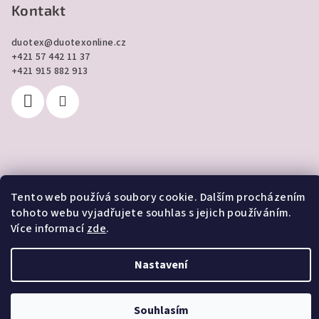
Kontakt
duotex
@
duotexonline.cz
+421 57 442 11 37
+421 915 882 913
Přijímáme online platby
Tento web používá soubory cookie. Dalším procházením
tohoto webu vyjadřujete souhlas s jejich používáním.
Více informací
zde
.
Nastavení
Copyright 2026
DUOTEX online
. Všechna práva vyhrazena.
Vytvořil Shoptet
Souhlasím