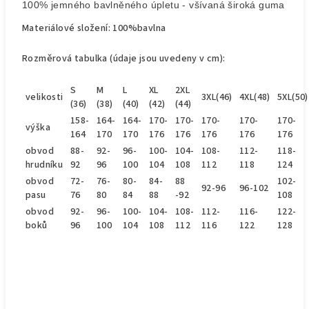
100% jemného bavlněného úpletu - všívaná široká guma v pas
Materiálové složení: 100%bavlna
Rozměrová tabulka (údaje jsou uvedeny v cm):
S
M
L
XL
2XL
velikosti
3XL(46)
4XL(48)
5XL(50)
(36)
(38)
(40)
(42)
(44)
158-
164-
164-
170-
170-
170-
170-
170-
výška
164
170
170
176
176
176
176
176
obvod
88-
92-
96-
100-
104-
108-
112-
118-
hrudníku
92
96
100
104
108
112
118
124
obvod
72-
76-
80-
84-
88
102-
92-96
96-102
pasu
76
80
84
88
-92
108
obvod
92-
96-
100-
104-
108-
112-
116-
122-
boků
96
100
104
108
112
116
122
128