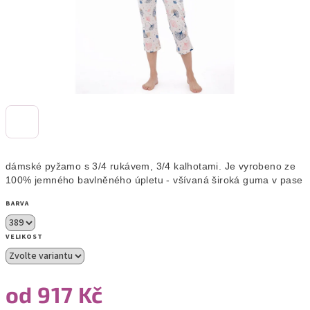
dámské pyžamo s 3/4 rukávem, 3/4 kalhotami. Je vyrobeno ze 
100% jemného bavlněného úpletu - všívaná široká guma v pase k
BARVA
VELIKOST
od
917 Kč