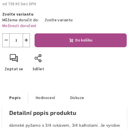
od
758 Kč
bez DPH
Měrná
Zvolte variantu
cena:
Můžeme doručit do:
Zvolte variantu
Možnosti doručení
−
+
Do košíku
Zeptat se
Sdílet
Popis
Hodnocení
Diskuze
Detailní popis produktu
dámské pyžamo s 3/4 rukávem, 3/4 kalhotami. Je vyrobeno z