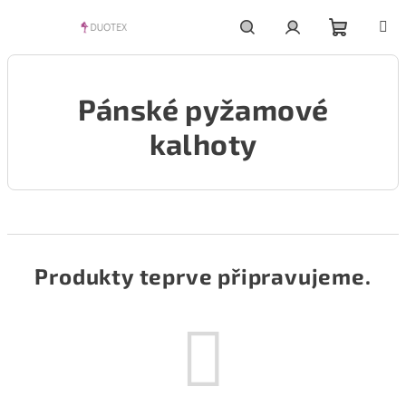
Přejít
na
obsah
Nákupní
Hledat
Přihlášení
Pánské pyžamové
košík
kalhoty
Produkty teprve připravujeme.