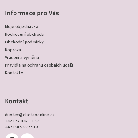
á
p
Informace pro Vás
a
Moje objednávka
t
Hodnocení obchodu
í
Obchodní podmínky
Doprava
Vrácení a výměna
Pravidla na ochranu osobních údajů
Kontakty
Kontakt
duotex
@
duotexonline.cz
+421 57 442 11 37
+421 915 882 913