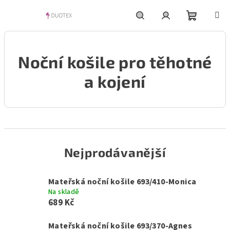
Přejít
na
obsah
Nákupní
Hledat
Přihlášení
Noční košile pro těhotné
košík
a kojení
Nejprodávanější
Mateřská noční košile 693/410-Monica
Na skladě
689 Kč
Mateřská noční košile 693/370-Agnes