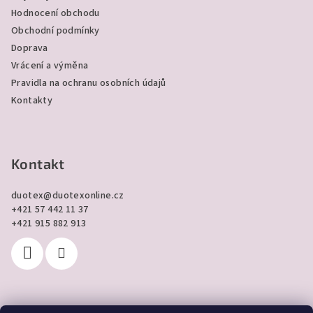
u
t
Hodnocení obchodu
í
Obchodní podmínky
Doprava
Vrácení a výměna
Pravidla na ochranu osobních údajů
Kontakty
Kontakt
duotex
@
duotexonline.cz
+421 57 442 11 37
+421 915 882 913