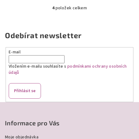
4
položek celkem
O
v
l
á
Odebírat newsletter
d
a
E-mail
c
í
Vložením e-mailu souhlasíte s
podmínkami ochrany osobních
p
údajů
r
v
k
Přihlásit se
y
v
Z
ý
á
p
p
Informace pro Vás
i
a
s
Moje objednávka