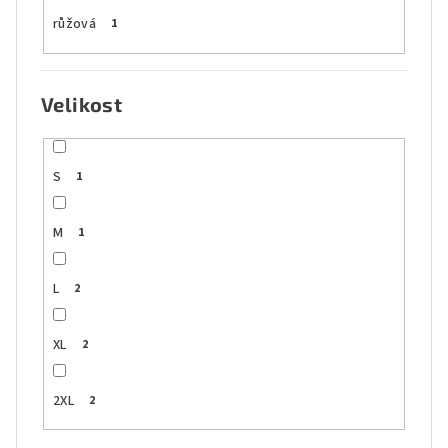
růžová
1
Velikost
S
1
M
1
L
2
XL
2
2XL
2