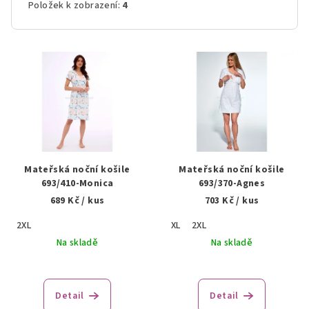
Položek k zobrazení:
4
V
ý
p
i
s
p
r
Mateřská noční košile
Mateřská noční košile
o
693/410-Monica
693/370-Agnes
689 Kč
/ kus
703 Kč
/ kus
d
u
2XL
XL
2XL
k
Na skladě
Na skladě
t
ů
Detail
Detail