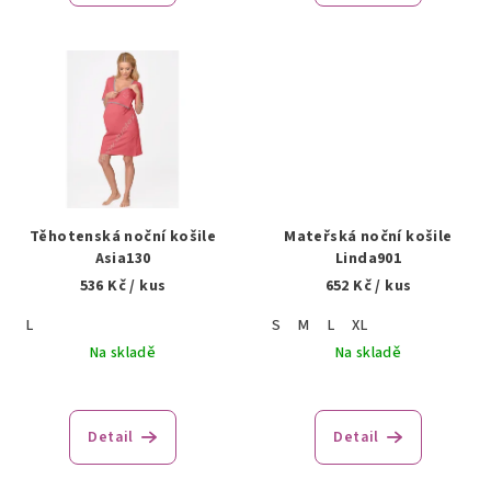
Těhotenská noční košile
Mateřská noční košile
Asia130
Linda901
536 Kč
/ kus
652 Kč
/ kus
L
S
M
L
XL
Na skladě
Na skladě
Detail
Detail