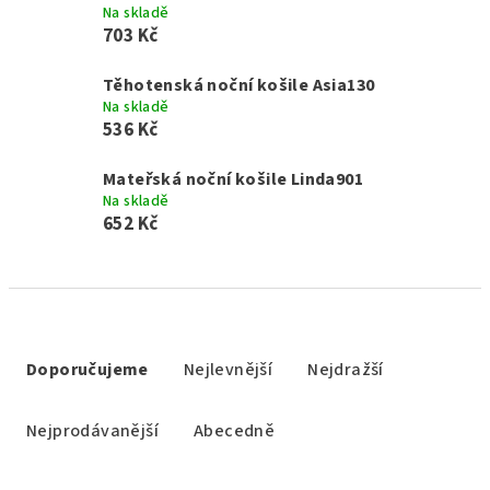
Na skladě
703 Kč
Těhotenská noční košile Asia130
Na skladě
536 Kč
Mateřská noční košile Linda901
Na skladě
652 Kč
Ř
a
Doporučujeme
Nejlevnější
Nejdražší
z
e
Nejprodávanější
Abecedně
n