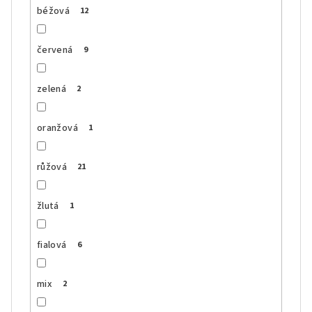
béžová
12
červená
9
zelená
2
oranžová
1
růžová
21
žlutá
1
fialová
6
mix
2