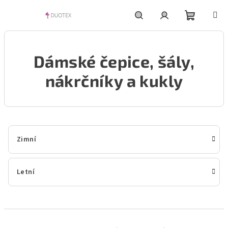
Přejít
na
obsah
Nákupní
Hledat
Přihlášení
Dámské čepice, šály,
košík
nákrčníky a kukly
Zimní
Letní