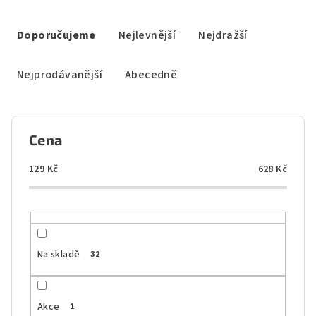
Ř
a
Doporučujeme
Nejlevnější
Nejdražší
z
e
Nejprodávanější
Abecedně
n
í
p
Cena
r
o
129
Kč
628
Kč
d
u
k
t
Na skladě
32
ů
Akce
1