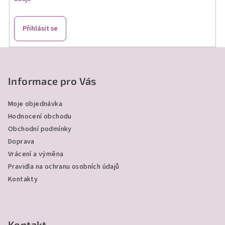
r
v
k
Přihlásit se
y
v
Z
ý
á
p
p
Informace pro Vás
i
a
s
Moje objednávka
u
t
Hodnocení obchodu
í
Obchodní podmínky
Doprava
Vrácení a výměna
Pravidla na ochranu osobních údajů
Kontakty
Kontakt