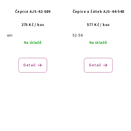
Čepice AJS-42-689
Čepice a šátek AJS-44-548
275 Kč
/ kus
577 Kč
/ kus
uni
52-56
Na skladě
Na skladě
Detail
Detail