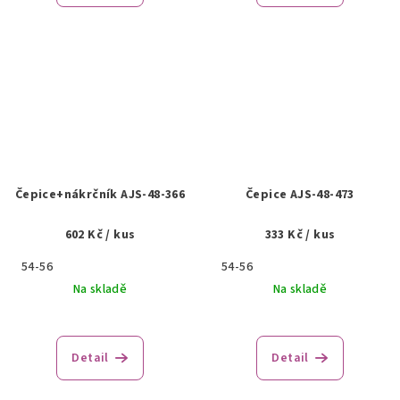
Čepice+nákrčník AJS-48-366
Čepice AJS-48-473
602 Kč
/ kus
333 Kč
/ kus
54-56
54-56
Na skladě
Na skladě
Detail
Detail