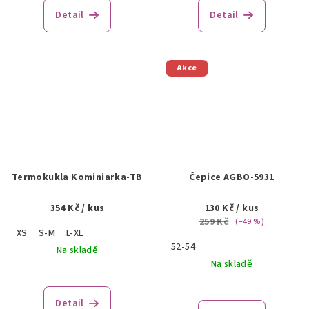
Detail
Detail
Akce
Termokukla Kominiarka-TB
Čepice AGBO-5931
354 Kč
/ kus
130 Kč
/ kus
259 Kč
(–49 %)
XS
S-M
L-XL
52-54
Na skladě
Na skladě
Detail