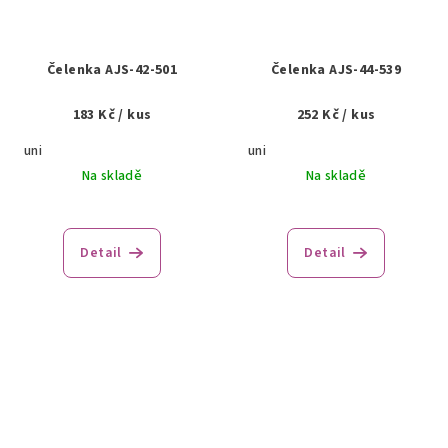
Čelenka AJS-42-501
Čelenka AJS-44-539
183 Kč
/ kus
252 Kč
/ kus
uni
uni
Na skladě
Na skladě
Průměrné
hodnocení
produktu
Detail
Detail
je
5,0
z
5
hvězdiček.