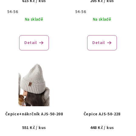
615 Kč
/ kus
205 Kč
/ kus
d
u
54-56
54-56
k
Na skladě
Na skladě
t
ů
Detail
Detail
Čepice+nákrčník AJS-50-208
Čepice AJS-50-228
551 Kč
/ kus
448 Kč
/ kus