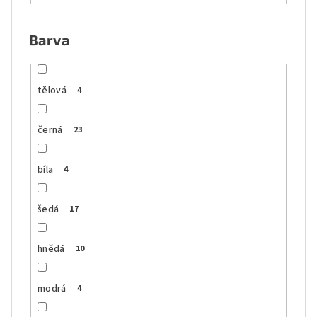
Barva
tělová
4
černá
23
bíla
4
šedá
17
hnědá
10
modrá
4