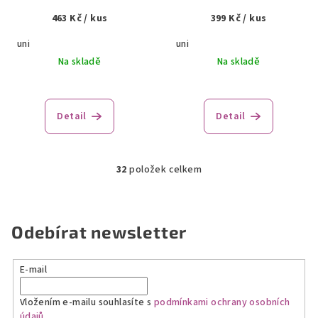
463 Kč
/ kus
399 Kč
/ kus
uni
uni
Na skladě
Na skladě
Detail
Detail
32
položek celkem
O
v
l
á
Odebírat newsletter
d
a
E-mail
c
í
Vložením e-mailu souhlasíte s
podmínkami ochrany osobních
p
údajů