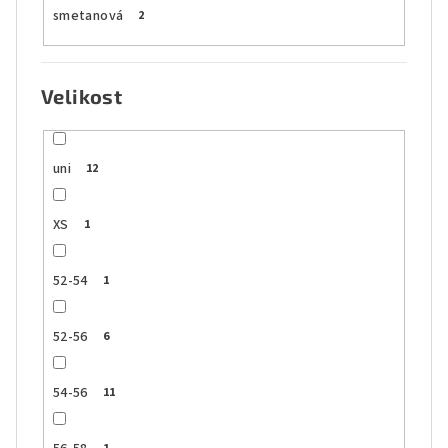
smetanová
2
Velikost
uni
12
XS
1
52-54
1
52-56
6
54-56
11