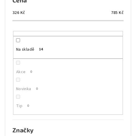
Cena
r
o
326
Kč
785
Kč
d
u
k
t
Na skladě
14
ů
Akce
0
Novinka
0
Tip
0
Značky