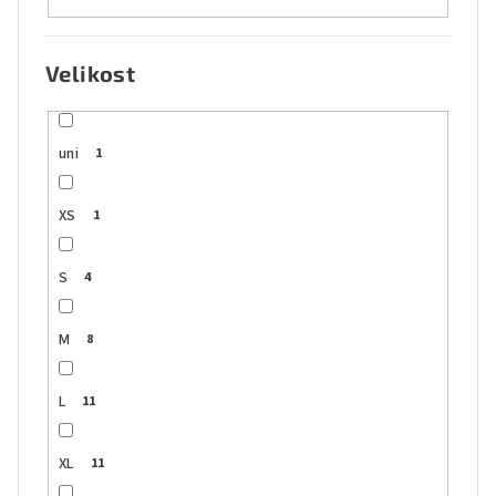
Velikost
uni
1
XS
1
S
4
M
8
L
11
XL
11