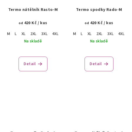
Termo nátělník Rasto-M
Termo spodky Rado-M
420 Kč
/ kus
420 Kč
/ kus
od
od
M
L
XL
2XL
3XL
4XL
M
L
XL
2XL
3XL
4XL
Na skladě
Na skladě
Detail
Detail