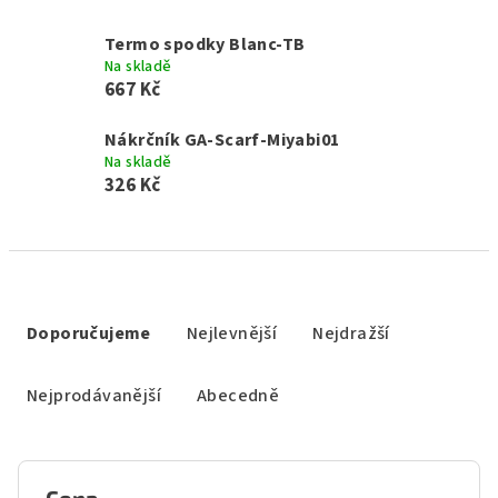
Termo spodky Blanc-TB
Na skladě
667 Kč
Nákrčník GA-Scarf-Miyabi01
Na skladě
326 Kč
Ř
a
Doporučujeme
Nejlevnější
Nejdražší
z
e
Nejprodávanější
Abecedně
n
í
p