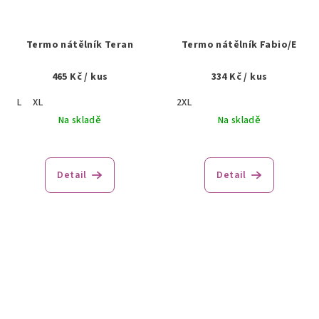
Termo nátělník Teran
Termo nátělník Fabio/E
465 Kč
/ kus
334 Kč
/ kus
L
XL
2XL
Na skladě
Na skladě
Detail
Detail