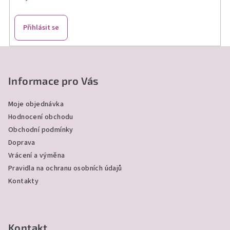
r
v
k
Přihlásit se
y
v
Z
ý
á
p
p
Informace pro Vás
i
a
s
Moje objednávka
u
t
Hodnocení obchodu
í
Obchodní podmínky
Doprava
Vrácení a výměna
Pravidla na ochranu osobních údajů
Kontakty
Kontakt