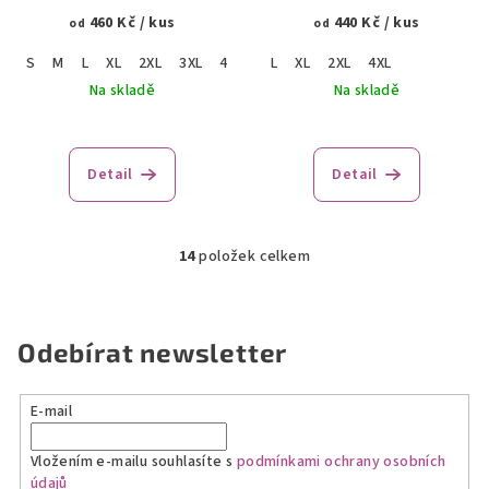
460 Kč
/ kus
440 Kč
/ kus
od
od
S
M
L
XL
2XL
3XL
4XL
L
XL
2XL
4XL
Na skladě
Na skladě
Detail
Detail
14
položek celkem
O
v
l
á
Odebírat newsletter
d
a
E-mail
c
í
Vložením e-mailu souhlasíte s
podmínkami ochrany osobních
p
údajů