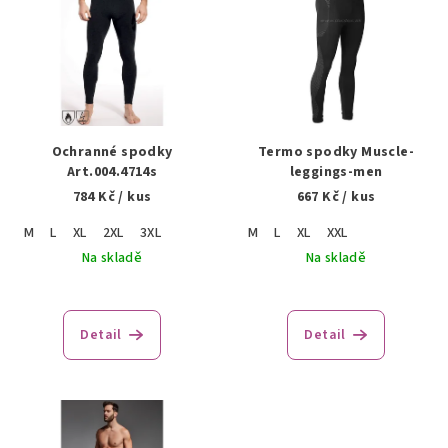
ý
p
i
s
p
r
Ochranné spodky
Termo spodky Muscle-
o
Art.004.4714s
leggings-men
784 Kč
/ kus
667 Kč
/ kus
d
u
M
L
XL
2XL
3XL
M
L
XL
XXL
k
Na skladě
Na skladě
t
ů
Detail
Detail