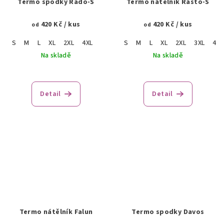
Termo spodky Rado-S
Termo nátělník Rasto-S
420 Kč
/ kus
420 Kč
/ kus
od
od
S
M
L
XL
2XL
4XL
S
M
L
XL
2XL
3XL
4XL
Na skladě
Na skladě
Detail
Detail
Termo nátělník Falun
Termo spodky Davos