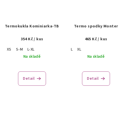
Termokukla Kominiarka-TB
Termo spodky Monter
354 Kč
/ kus
465 Kč
/ kus
XS
S-M
L-XL
L
XL
Na skladě
Na skladě
Detail
Detail