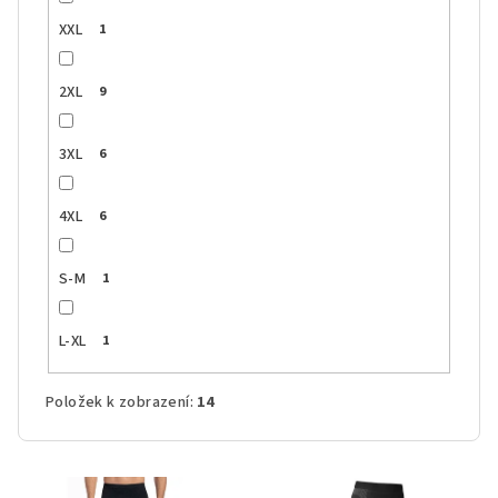
XXL
1
2XL
9
3XL
6
4XL
6
S-M
1
L-XL
1
Položek k zobrazení:
14
V