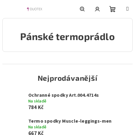
Přejít
na
obsah
Nákupní
Hledat
Přihlášení
Pánské termoprádlo
košík
Nejprodávanější
Ochranné spodky Art.004.4714s
Na skladě
784 Kč
Termo spodky Muscle-leggings-men
Na skladě
667 Kč