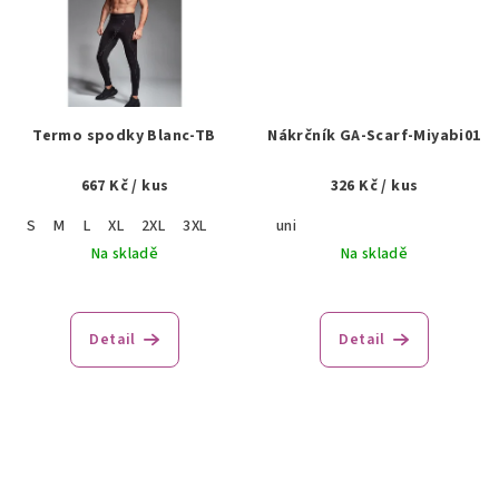
Termo spodky Blanc-TB
Nákrčník GA-Scarf-Miyabi01
667 Kč
/ kus
326 Kč
/ kus
S
M
L
XL
2XL
3XL
uni
Na skladě
Na skladě
Detail
Detail