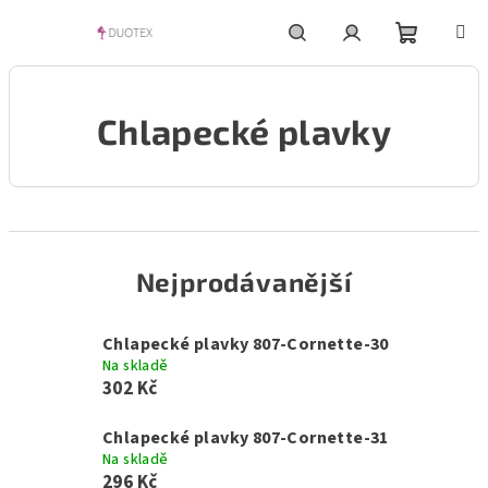
Přejít
na
obsah
Nákupní
Hledat
Přihlášení
Chlapecké plavky
košík
Nejprodávanější
Chlapecké plavky 807-Cornette-30
Na skladě
302 Kč
Chlapecké plavky 807-Cornette-31
Na skladě
296 Kč