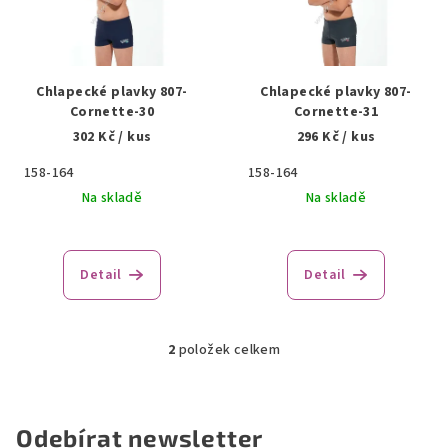
i
s
p
r
Chlapecké plavky 807-
Chlapecké plavky 807-
o
Cornette-30
Cornette-31
302 Kč
/ kus
296 Kč
/ kus
d
u
158-164
158-164
k
Na skladě
Na skladě
t
ů
Detail
Detail
2
položek celkem
O
v
l
á
Odebírat newsletter