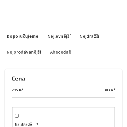
Ř
a
Doporučujeme
Nejlevnější
Nejdražší
z
e
Nejprodávanější
Abecedně
n
í
p
Cena
r
o
295
Kč
303
Kč
d
u
k
t
Na skladě
2