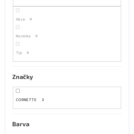
ů
Akce
0
Novinka
0
Tip
0
Značky
CORNETTE
2
Barva