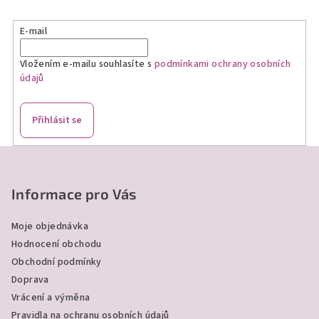
d
a
E-mail
c
í
Vložením e-mailu souhlasíte s
podmínkami ochrany osobních
p
údajů
r
v
k
Přihlásit se
y
v
Z
ý
á
p
p
Informace pro Vás
i
a
s
Moje objednávka
u
t
Hodnocení obchodu
í
Obchodní podmínky
Doprava
Vrácení a výměna
Pravidla na ochranu osobních údajů