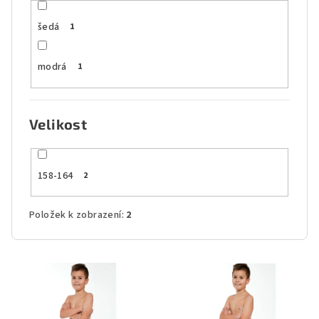
šedá
1
modrá
1
Velikost
158-164
2
Položek k zobrazení:
2
V
ý
p