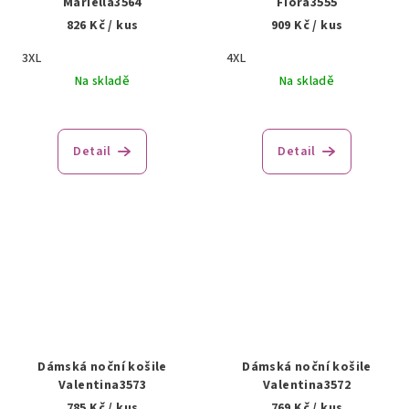
Mariella3564
Fiora3555
826 Kč
/ kus
909 Kč
/ kus
3XL
4XL
Na skladě
Na skladě
Detail
Detail
Dámská noční košile
Dámská noční košile
Valentina3573
Valentina3572
785 Kč
/ kus
769 Kč
/ kus