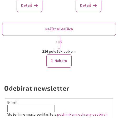
Detail
Detail
Načíst 48 dalších
S
1
5
t
O
r
216
položek celkem
á
v
n
l
Nahoru
k
á
o
d
v
a
á
n
c
Odebírat newsletter
í
í
p
r
E-mail
v
k
Vložením e-mailu souhlasíte s
podmínkami ochrany osobních