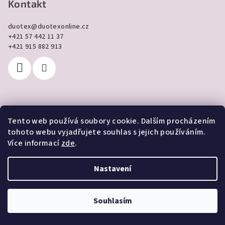
Kontakt
duotex
@
duotexonline.cz
+421 57 442 11 37
+421 915 882 913
Tento web používá soubory cookie. Dalším procházením
Přijímáme online platby
tohoto webu vyjadřujete souhlas s jejich používáním.
Více informací
zde
.
Nastavení
Copyright 2026
DUOTEX online
. Všechna práva vyhrazena.
Souhlasím
Vytvořil Shoptet