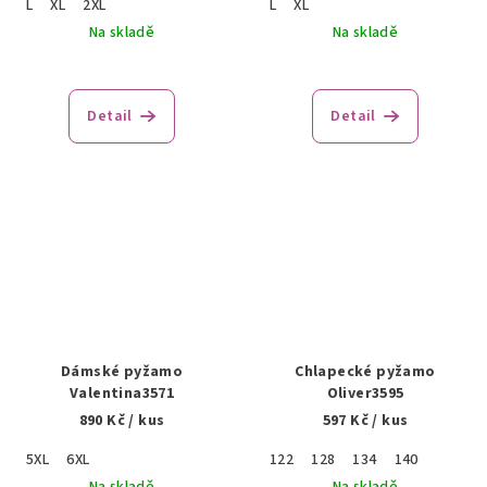
L
XL
2XL
L
XL
Na skladě
Na skladě
Detail
Detail
Dámské pyžamo
Chlapecké pyžamo
Valentina3571
Oliver3595
890 Kč
/ kus
597 Kč
/ kus
5XL
6XL
122
128
134
140