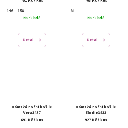
751 Kč
/ kus
763 Kč
/ kus
146
158
M
Na skladě
Na skladě
Detail
Detail
Dámská noční košile
Dámská noční košile
Vera3437
Elodie3433
691 Kč
/ kus
927 Kč
/ kus