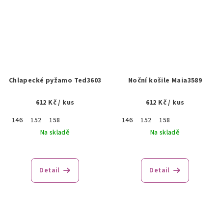
Chlapecké pyžamo Ted3603
Noční košile Maia3589
612 Kč
/ kus
612 Kč
/ kus
146
152
158
146
152
158
Na skladě
Na skladě
Detail
Detail