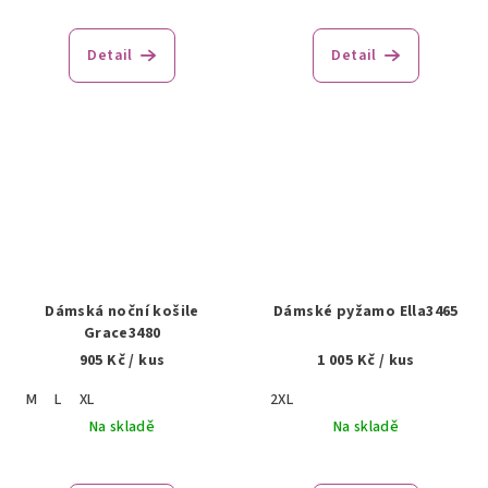
Detail
Detail
Dámská noční košile
Dámské pyžamo Ella3465
Grace3480
905 Kč
/ kus
1 005 Kč
/ kus
M
L
XL
2XL
Na skladě
Na skladě