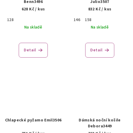
Benn3496
Julio3507
628 Kč
/ kus
832 Kč
/ kus
128
146
158
Na skladě
Na skladě
Detail
Detail
Chlapecké pyžamo Emil3506
Dámská noční košile
Debora3449