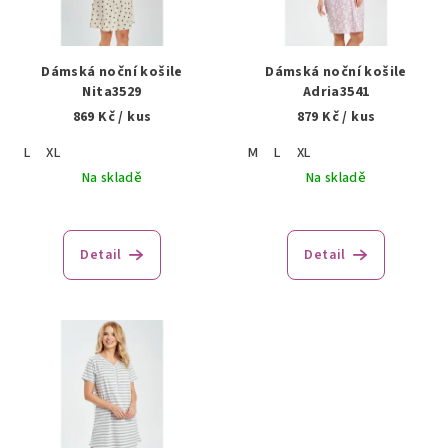
s
u
p
k
r
Dámská noční košile
Dámská noční košile
t
o
Nita3529
Adria3541
ů
869 Kč
/ kus
879 Kč
/ kus
d
u
L
XL
M
L
XL
k
Na skladě
Na skladě
t
ů
Detail
Detail