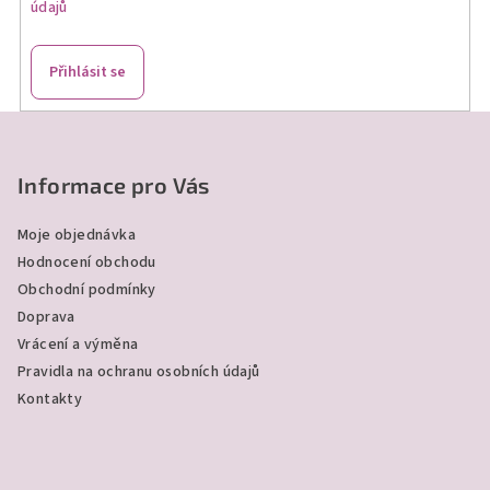
údajů
y
v
ý
Přihlásit se
p
i
Z
s
á
u
p
Informace pro Vás
a
Moje objednávka
t
Hodnocení obchodu
í
Obchodní podmínky
Doprava
Vrácení a výměna
Pravidla na ochranu osobních údajů
Kontakty