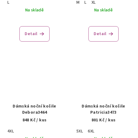
L
M
L
XL
Na skladě
Na skladě
Detail
Detail
Dámská noční košile
Dámská noční košile
Debora3464
Patricia3473
848 Kč
/ kus
801 Kč
/ kus
4XL
5XL
6XL