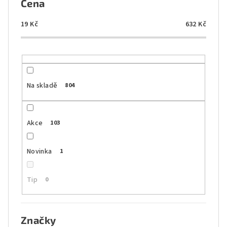
Cena
r
o
19
Kč
632
Kč
d
u
k
t
Na skladě
804
ů
Akce
103
Novinka
1
Tip
0
Značky