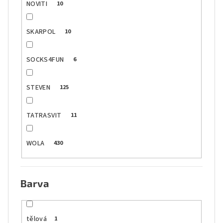
NOVITI
10
SKARPOL
10
SOCKS4FUN
6
STEVEN
125
TATRASVIT
11
WOLA
430
Barva
tělová
1