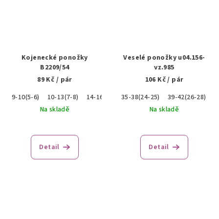
Kojenecké ponožky
Veselé ponožky u04.156-
B2209/54
vz.985
89 Kč
/ pár
106 Kč
/ pár
9-10(5-6)
10-13(7-8)
14-16(9-10)
35-38(24-25)
17-19(11-12)
39-42(26-28)
4
Na skladě
Na skladě
Detail
Detail