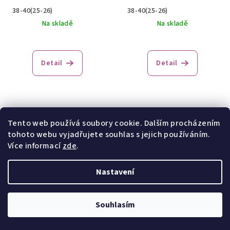
38-40(25-26)
38-40(25-26)
Na skladě
Na skladě
Detail
Detail
Tento web používá soubory cookie. Dalším procházením
tohoto webu vyjadřujete souhlas s jejich používáním.
Více informací
zde
.
Nastavení
Dětské ponožky steven-
Dětské ponožky steven-
148-036
148-042
Souhlasím
58 Kč
/ pár
58 Kč
/ pár
29-31(19-20)
26-28(17-18)
29-31(19-20)
3