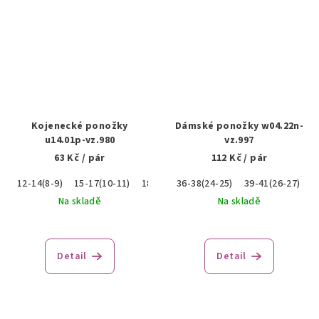
Kojenecké ponožky
Dámské ponožky w04.22n-
u14.01p-vz.980
vz.997
63 Kč
/ pár
112 Kč
/ pár
12-14(8-9)
15-17(10-11)
18-20(12-13)
36-38(24-25)
39-41(26-27)
Na skladě
Na skladě
Detail
Detail