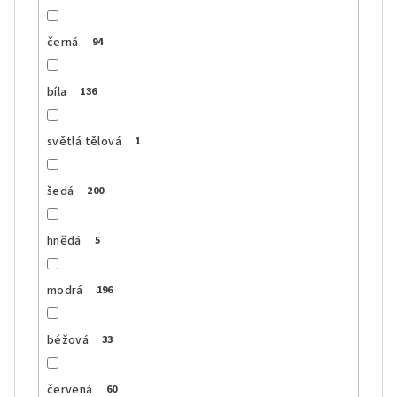
černá
94
bíla
136
světlá tělová
1
šedá
200
hnědá
5
modrá
196
béžová
33
červená
60