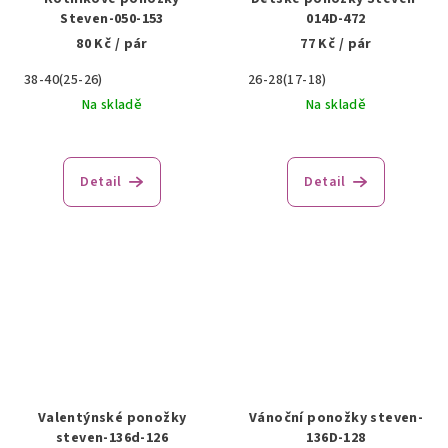
Steven-050-153
014D-472
80 Kč
/ pár
77 Kč
/ pár
38-40(25-26)
26-28(17-18)
Na skladě
Na skladě
Detail
Detail
Valentýnské ponožky
Vánoční ponožky steven-
steven-136d-126
136D-128