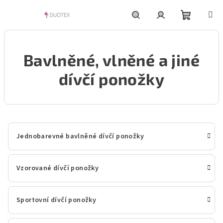
Přejít
na
obsah
Nákupní
Hledat
Přihlášení
Bavlněné, vlněné a jiné
košík
dívčí ponožky
Jednobarevné bavlněné dívčí ponožky
Vzorované dívčí ponožky
Sportovní dívčí ponožky