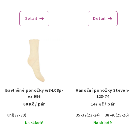
t
ů
Detail
Detail
Bavlněné ponožky w84.08p-
Vánoční ponožky Steven-
vz.996
123-74
60 Kč
/ pár
147 Kč
/ pár
uni(37-39)
35-37(23-24)
38-40(25-26)
Na skladě
Na skladě