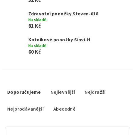
32 Kč
Zdravotní ponožky Steven-018
Na skladě
81 Kč
Kotníkové ponožky Sinvi-H
Na skladě
60 Kč
Ř
a
Doporučujeme
Nejlevnější
Nejdražší
z
e
Nejprodávanější
Abecedně
n
í
p