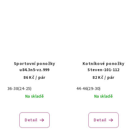
Sportovní ponožky
Kotníkové ponožky
u84.3n5-vz.999
Steven-101-112
86 Kč
/ pár
82 Kč
/ pár
36-38(24-25)
44-46(29-30)
Na skladě
Na skladě
Detail
Detail