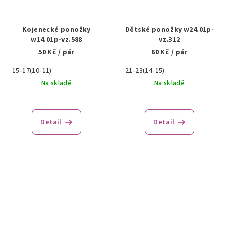
Kojenecké ponožky
Dětské ponožky w24.01p-
w14.01p-vz.588
vz.312
50 Kč
/ pár
60 Kč
/ pár
15-17(10-11)
21-23(14-15)
Na skladě
Na skladě
Detail
Detail