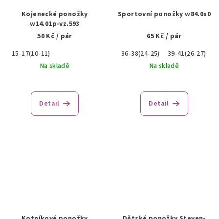
Kojenecké ponožky
Sportovní ponožky w84.0s0
w14.01p-vz.593
50 Kč
/ pár
65 Kč
/ pár
15-17(10-11)
36-38(24-25)
39-41(26-27)
Na skladě
Na skladě
Detail
Detail
Kotníkové ponožky
Dětské ponožky Steven-