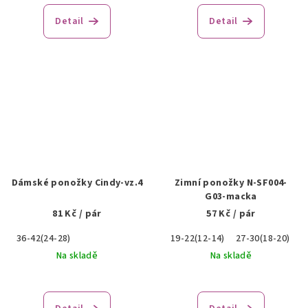
Detail
Detail
Dámské ponožky Cindy-vz.4
Zimní ponožky N-SF004-
G03-macka
81 Kč
/ pár
57 Kč
/ pár
36-42(24-28)
19-22(12-14)
27-30(18-20)
Na skladě
Na skladě