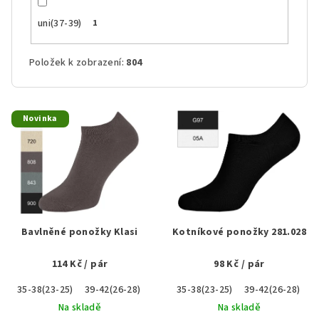
uni(37-39)
1
Položek k zobrazení:
804
V
Novinka
ý
p
i
s
p
r
Bavlněné ponožky Klasi
Kotníkové ponožky 281.028
o
114 Kč
/ pár
98 Kč
/ pár
d
u
35-38(23-25)
39-42(26-28)
43-46(29-31)
35-38(23-25)
39-42(26-28)
k
Na skladě
Na skladě