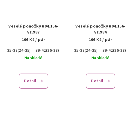
Veselé ponožky u04.156-
Veselé ponožky u04.156-
vz.987
vz.984
106 Kč
/ pár
106 Kč
/ pár
35-38(24-25)
39-42(26-28)
43-46(28-29)
35-38(24-25)
39-42(26-28)
4
Na skladě
Na skladě
Detail
Detail