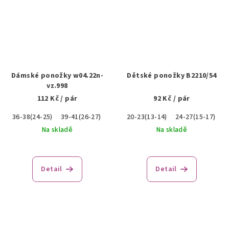
Dámské ponožky w04.22n-
Dětské ponožky B2210/54
vz.998
112 Kč
/ pár
92 Kč
/ pár
36-38(24-25)
39-41(26-27)
20-23(13-14)
24-27(15-17)
Na skladě
Na skladě
Detail
Detail