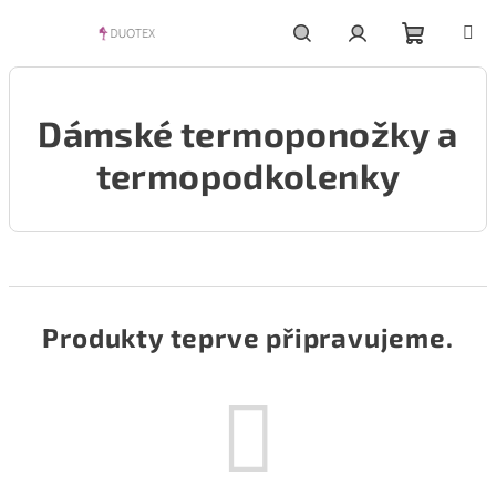
Přejít
na
obsah
Nákupní
Hledat
Přihlášení
Dámské termoponožky a
košík
termopodkolenky
Produkty teprve připravujeme.