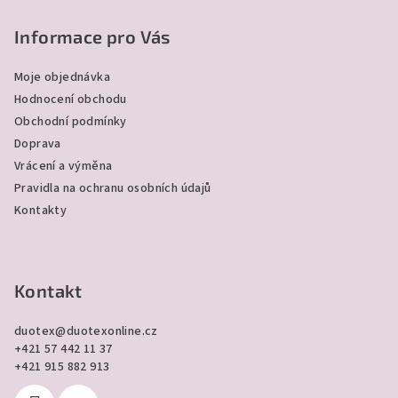
á
p
Informace pro Vás
a
Moje objednávka
t
Hodnocení obchodu
í
Obchodní podmínky
Doprava
Vrácení a výměna
Pravidla na ochranu osobních údajů
Kontakty
Kontakt
duotex
@
duotexonline.cz
+421 57 442 11 37
+421 915 882 913