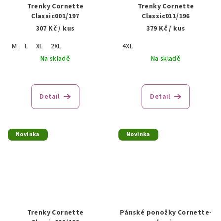
Trenky Cornette
Trenky Cornette
Classic001/197
Classic011/196
307 Kč
/ kus
379 Kč
/ kus
M
L
XL
2XL
4XL
Na skladě
Na skladě
Detail
Detail
Novinka
Novinka
Trenky Cornette
Pánské ponožky Cornette-