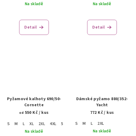
Na skladě
Na skladě
Detail
Detail
Pyžamové kalhoty 690/50-
Dámské pyžamo 880/352-
Cornette
Yacht
550 Kč
/ kus
772 Kč
/ kus
od
S
M
L
2XL
S
M
L
XL
2XL
4XL
5XL
Na skladě
Na skladě