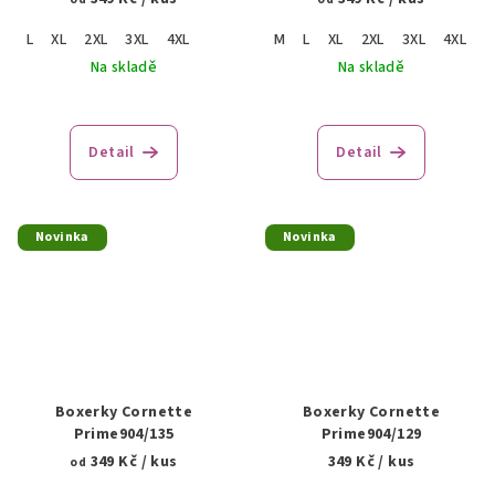
L
XL
2XL
3XL
4XL
M
L
XL
2XL
3XL
4XL
5
Na skladě
Na skladě
Detail
Detail
Novinka
Novinka
Boxerky Cornette
Boxerky Cornette
Prime904/135
Prime904/129
349 Kč
/ kus
349 Kč
/ kus
od