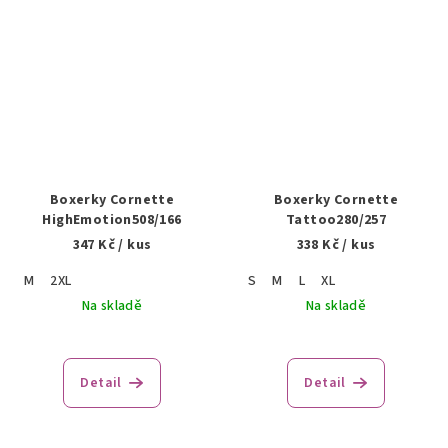
Boxerky Cornette
Boxerky Cornette
HighEmotion508/166
Tattoo280/257
347 Kč
/ kus
338 Kč
/ kus
M
2XL
S
M
L
XL
Na skladě
Na skladě
Detail
Detail