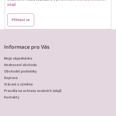
údajů
y
v
ý
Přihlásit se
p
i
Z
s
á
u
p
Informace pro Vás
a
Moje objednávka
t
Hodnocení obchodu
í
Obchodní podmínky
Doprava
Vrácení a výměna
Pravidla na ochranu osobních údajů
Kontakty