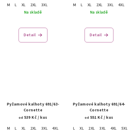
M
L
XL
2XL
3XL
M
L
XL
2XL
3XL
4XL
Na skladě
Na skladě
Detail
Detail
Pyžamové kalhoty 691/63-
Pyžamové kalhoty 691/64-
Cornette
Cornette
539 Kč
/ kus
551 Kč
/ kus
od
od
M
L
XL
2XL
3XL
4XL
5XL
L
XL
2XL
3XL
4XL
5XL