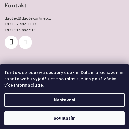
Kontakt
duotex
@
duotexonline.cz
+421 57 442 11 37
+421 915 882 913
Tento web používá soubory cookie. Dalším procházením
Přijímáme online platby
tohoto webu vyjadřujete souhlas s jejich používáním.
Více informací
zde
.
Nastavení
Copyright 2026
DUOTEX online
. Všechna práva vyhrazena.
Souhlasím
Vytvořil Shoptet