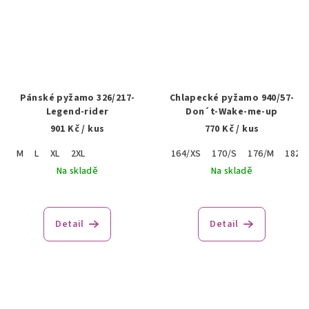
Pánské pyžamo 326/217-
Chlapecké pyžamo 940/57-
Legend-rider
Don´t-Wake-me-up
901 Kč
/ kus
770 Kč
/ kus
M
L
XL
2XL
164/XS
170/S
176/M
182/L
Na skladě
Na skladě
Detail
Detail