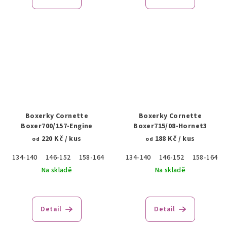
Boxerky Cornette
Boxerky Cornette
Boxer700/157-Engine
Boxer715/08-Hornet3
220 Kč
/ kus
188 Kč
/ kus
od
od
134-140
146-152
158-164
170
134-140
176
146-152
158-164
Na skladě
Na skladě
Detail
Detail