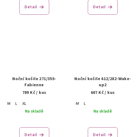
Detail
Detail
Noční košile 271/355-
Noční košile 612/282-Wake-
Fabienne
up2
789 Kč
/ kus
607 Kč
/ kus
M
L
XL
M
L
Na skladě
Na skladě
Detail
Detail