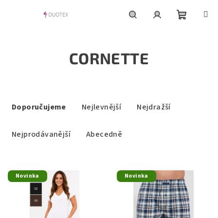
Přejít
na
obsah
Nákupní
Hledat
Přihlášení
CORNETTE
košík
Ř
a
Doporučujeme
Nejlevnější
Nejdražší
z
e
Nejprodávanější
Abecedně
n
í
V
p
Novinka
Novinka
ý
r
p
o
i
d