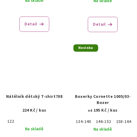
Na skladě
Na skladě
Detail
Detail
Novinka
Nátělník dětský T-shirt708
Boxerky Cornette 1005/03-
Boxer
224 Kč
/ kus
195 Kč
/ kus
od
122
134-140
146-152
158-164
Na skladě
Na skladě