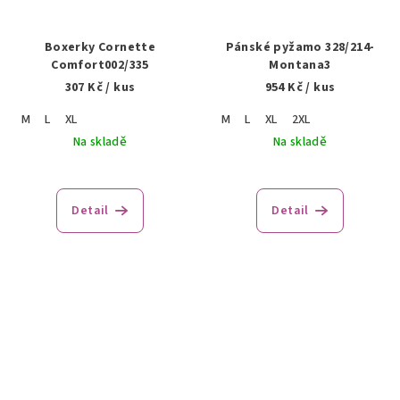
Boxerky Cornette
Pánské pyžamo 328/214-
Comfort002/335
Montana3
307 Kč
/ kus
954 Kč
/ kus
M
L
XL
M
L
XL
2XL
Na skladě
Na skladě
Detail
Detail