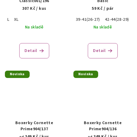
Classic001/196
basic
307 Kč
/ kus
59 Kč
/ pár
L
XL
39-41(26-27)
42-44(28-29)
4
Na skladě
Na skladě
Detail
Detail
Novinka
Novinka
Boxerky Cornette
Boxerky Cornette
Prime904/137
Prime904/136
349 Kč
/ kus
349 Kč
/ kus
od
od