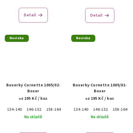
Detail
Detail
Novinka
Novinka
Boxerky Cornette 1005/02-
Boxerky Cornette 1005/01-
Boxer
Boxer
195 Kč
/ kus
195 Kč
/ kus
od
od
134-140
146-152
158-164
170
134-140
176
146-152
158-164
Na skladě
Na skladě