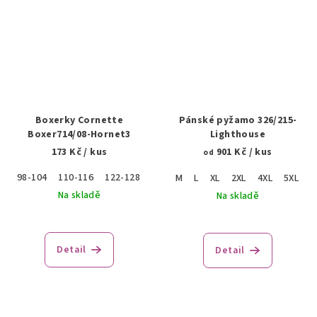
Boxerky Cornette
Pánské pyžamo 326/215-
Boxer714/08-Hornet3
Lighthouse
173 Kč
/ kus
901 Kč
/ kus
od
98-104
110-116
122-128
M
L
XL
2XL
4XL
5XL
Na skladě
Na skladě
Detail
Detail