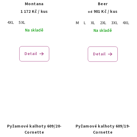
Montana
Beer
1 172 Kč
/ kus
901 Kč
/ kus
od
4XL
5XL
M
L
XL
2XL
3XL
4XL
5
Na skladě
Na skladě
Detail
Detail
Pyžamové kalhoty 609/20-
Pyžamové kalhoty 609/19-
Cornette
Cornette