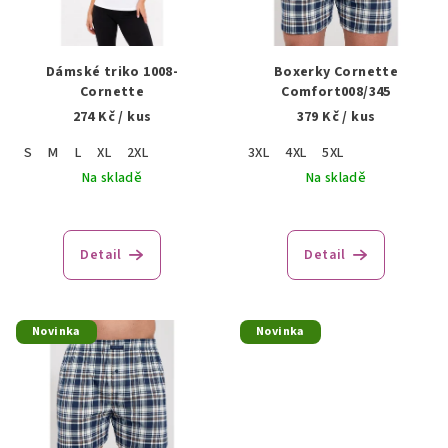
s
u
p
k
r
Dámské triko 1008-
Boxerky Cornette
t
o
Cornette
Comfort008/345
ů
274 Kč
/ kus
379 Kč
/ kus
d
u
S
M
L
XL
2XL
3XL
4XL
5XL
k
Na skladě
Na skladě
t
ů
Detail
Detail
Novinka
Novinka