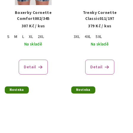
Boxerky Cornette
Trenky Cornette
Comfort002/345
Classic011/197
307 Kč
/ kus
379 Kč
/ kus
S
M
L
XL
2XL
3XL
4XL
5XL
Na skladě
Na skladě
Detail
Detail
Novinka
Novinka