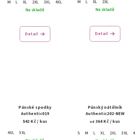
M
L
XL
2XL
M
L
XL
2XL
3XL
4XL
5XL
Na skladě
Na skladě
Detail
Detail
Pánské spodky
Pánský nátělník
Authentic019
Authentic202-NEW
542 Kč
/ kus
364 Kč
/ kus
od
4XL
5XL
S
M
L
XL
2XL
3XL
4XL