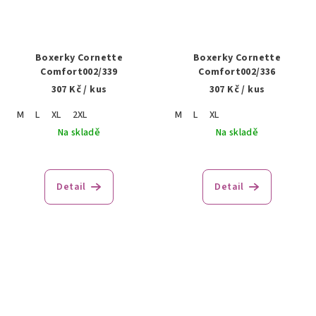
Boxerky Cornette
Boxerky Cornette
Comfort002/339
Comfort002/336
307 Kč
/ kus
307 Kč
/ kus
M
L
XL
2XL
M
L
XL
Na skladě
Na skladě
Detail
Detail