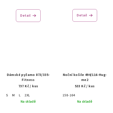
Detail
Detail
Dámské pyžamo 873/335-
Noční košile 494/116-Hug-
Fitness
me2
737 Kč
/ kus
533 Kč
/ kus
S
M
L
2XL
158-164
Na skladě
Na skladě