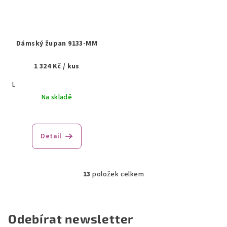
Dámský župan 9133-MM
1 324 Kč
/ kus
L
Na skladě
Detail
13
položek celkem
O
v
l
á
Odebírat newsletter
d