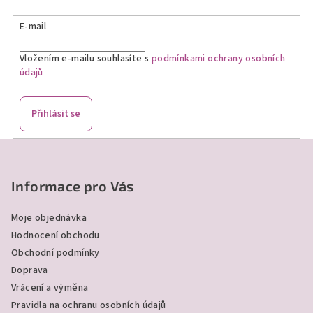
a
E-mail
c
í
Vložením e-mailu souhlasíte s
podmínkami ochrany osobních
p
údajů
r
v
k
Přihlásit se
y
v
Z
ý
á
p
p
Informace pro Vás
i
a
s
Moje objednávka
u
t
Hodnocení obchodu
í
Obchodní podmínky
Doprava
Vrácení a výměna
Pravidla na ochranu osobních údajů