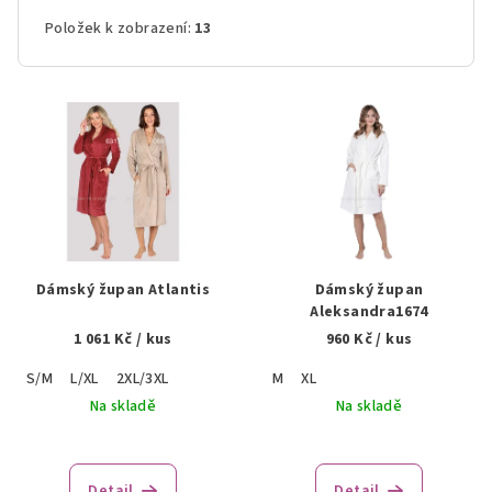
Položek k zobrazení:
13
V
ý
p
i
s
p
r
Dámský župan Atlantis
Dámský župan
o
Aleksandra1674
1 061 Kč
/ kus
960 Kč
/ kus
d
u
S/M
L/XL
2XL/3XL
M
XL
k
Na skladě
Na skladě
t
ů
Detail
Detail