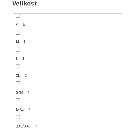
Velikost
S
3
M
8
L
3
XL
2
S/M
1
L/XL
1
2XL/3XL
1