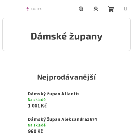
Přejít
na
obsah
Nákupní
Hledat
Přihlášení
Dámské župany
košík
Nejprodávanější
Dámský župan Atlantis
Na skladě
1 061 Kč
Dámský župan Aleksandra1674
Na skladě
960 Kč