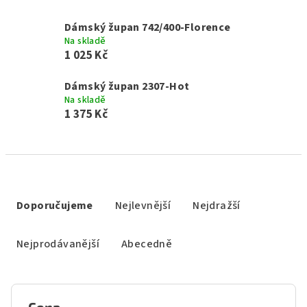
Dámský župan 742/400-Florence
Na skladě
1 025 Kč
Dámský župan 2307-Hot
Na skladě
1 375 Kč
Ř
a
Doporučujeme
Nejlevnější
Nejdražší
z
e
Nejprodávanější
Abecedně
n
í
p