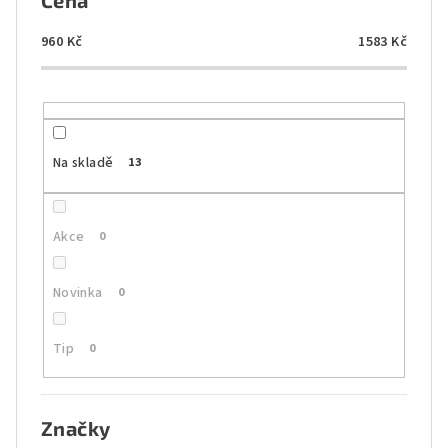
Cena
r
o
960
Kč
1583
Kč
d
u
k
t
Na skladě
13
ů
Akce
0
Novinka
0
Tip
0
Značky