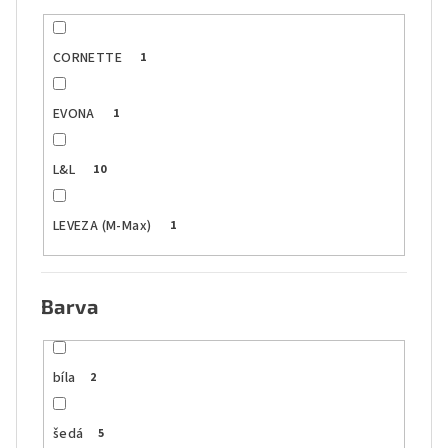
CORNETTE
1
EVONA
1
L&L
10
LEVEZA (M-Max)
1
Barva
bíla
2
šedá
5