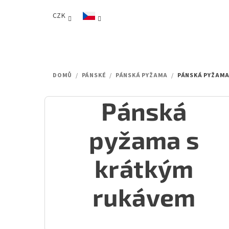
Přejít
CZK
na
obsah
DOMŮ
/
PÁNSKÉ
/
PÁNSKÁ PYŽAMA
/
PÁNSKÁ PYŽAMA
Pánská
pyžama s
krátkým
rukávem