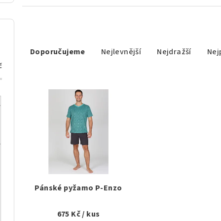
Ř
Doporučujeme
Nejlevnější
Nejdražší
Nej
a
č
z
V
e
ý
n
p
í
i
p
s
r
p
o
Pánské pyžamo P-Enzo
r
d
675 Kč
/ kus