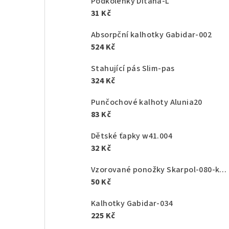
Podkolenky Ditana-L
31 Kč
Absorpční kalhotky Gabidar-002
524 Kč
Stahující pás Slim-pas
324 Kč
Punčochové kalhoty Alunia20
83 Kč
Dětské ťapky w41.004
32 Kč
Vzorované ponožky Skarpol-080-kaktus
50 Kč
Kalhotky Gabidar-034
225 Kč