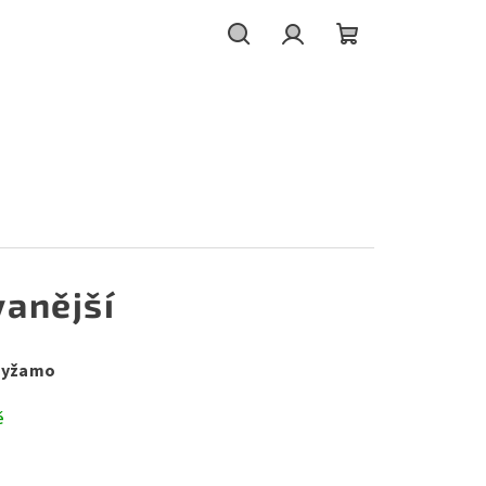
Hledat
Přihlášení
Nákupní
košík
anější
pyžamo
ě