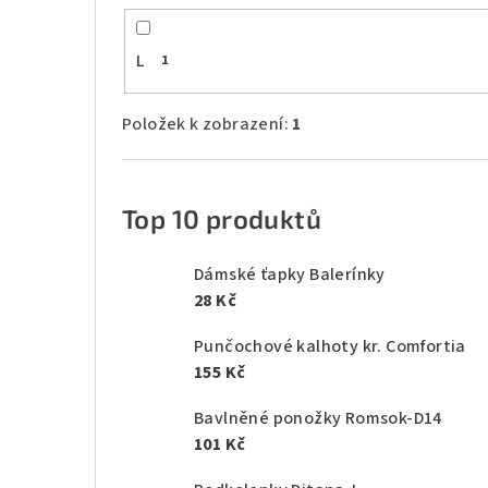
L
1
Položek k zobrazení:
1
Top 10 produktů
Dámské ťapky Balerínky
28 Kč
Punčochové kalhoty kr. Comfortia
155 Kč
Bavlněné ponožky Romsok-D14
101 Kč