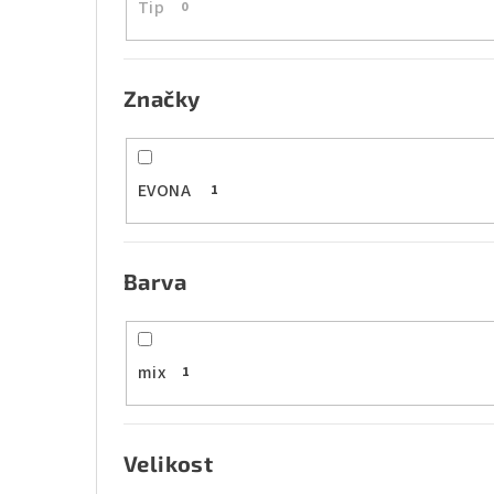
Tip
0
n
e
Značky
l
EVONA
1
Barva
mix
1
Velikost