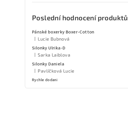
Poslední hodnocení produktů
Pánské boxerky Boxer-Cotton
|
Lucie Bubnová
Hodnocení produktu je 5 z 5 hvězdiček.
Silonky Ulrika-D
|
Sarka Laiblova
Hodnocení produktu je 5 z 5 hvězdiček.
Silonky Daniela
|
Pavlíčková Lucie
Hodnocení produktu je 5 z 5 hvězdiček.
Rychle dodani