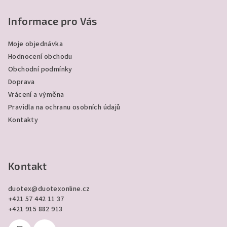
á
p
Informace pro Vás
a
Moje objednávka
t
Hodnocení obchodu
í
Obchodní podmínky
Doprava
Vrácení a výměna
Pravidla na ochranu osobních údajů
Kontakty
Kontakt
duotex
@
duotexonline.cz
+421 57 442 11 37
+421 915 882 913