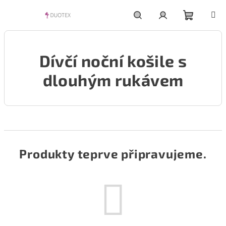
Přejít
na
obsah
Nákupní
Hledat
Přihlášení
Dívčí noční košile s
košík
dlouhým rukávem
Produkty teprve připravujeme.