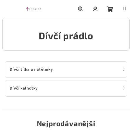
Přejít
na
obsah
Nákupní
Hledat
Přihlášení
Dívčí prádlo
košík
Dívčí tílka a nátělníky
Dívčí kalhotky
Nejprodávanější