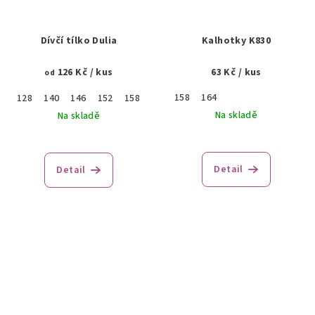
Dívčí tílko Dulia
Kalhotky K830
126 Kč
/ kus
63 Kč
/ kus
od
158
164
128
140
146
152
158
164
Na skladě
Na skladě
Detail
Detail