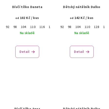
Dívčí tílko Daneta
Dětský nátělník Dalko
102 Kč
/ kus
142 Kč
/ kus
od
od
92
98
104
110
116
122
128
92
134
98
104
140
110
146
128
152
140
15
Na skladě
Na skladě
Detail
Detail