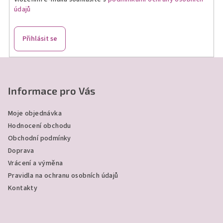
p
údajů
r
v
k
Přihlásit se
y
v
Z
ý
á
p
p
Informace pro Vás
i
a
s
Moje objednávka
u
t
Hodnocení obchodu
í
Obchodní podmínky
Doprava
Vrácení a výměna
Pravidla na ochranu osobních údajů
Kontakty