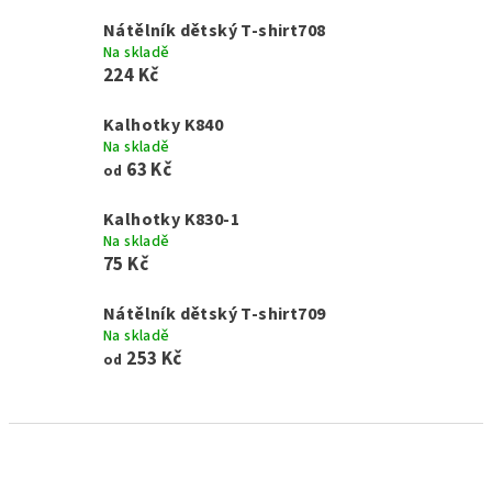
Nátělník dětský T-shirt708
Na skladě
224 Kč
Kalhotky K840
Na skladě
63 Kč
od
Kalhotky K830-1
Na skladě
75 Kč
Nátělník dětský T-shirt709
Na skladě
253 Kč
od
Ř