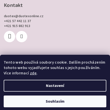
Kontakt
duotex
@
duotexonline.cz
+421 57 442 11 37
+421 915 882 913
Tento web používá soubory cookie. Dalším procházením
Přijímáme online platby
tohoto webu vyjadřujete souhlas s jejich používáním.
Více informací
zde
.
Nastavení
Copyright 2026
DUOTEX online
. Všechna práva vyhrazena.
Souhlasím
Vytvořil Shoptet