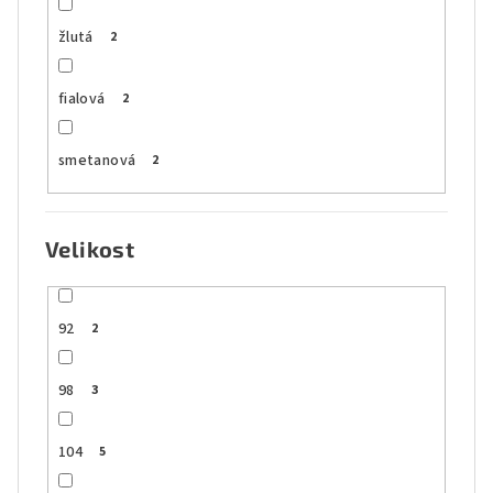
žlutá
2
fialová
2
smetanová
2
Velikost
92
2
98
3
104
5