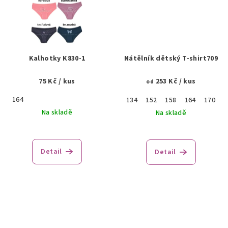
Kalhotky K830-1
Nátělník dětský T-shirt709
75 Kč
/ kus
253 Kč
/ kus
od
164
134
152
158
164
170
1
Na skladě
Na skladě
Detail
Detail