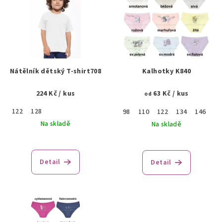
p
i
s
p
r
Nátělník dětský T-shirt708
Kalhotky K840
o
224 Kč
/ kus
63 Kč
/ kus
d
od
u
122
128
98
110
122
134
146
k
Na skladě
Na skladě
t
ů
Detail
Detail