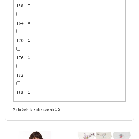
158
7
164
8
170
1
176
1
182
1
188
1
Položek k zobrazení:
12
V
ý