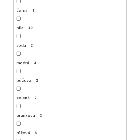
černá
1
bíla
10
šedá
2
modrá
3
béžová
2
zelená
2
oranžová
2
růžová
3