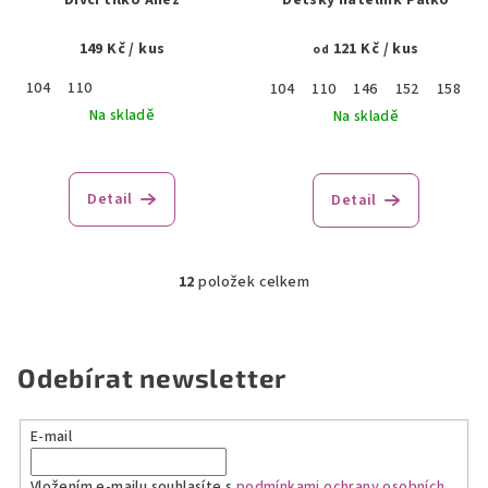
Dívčí tílko Anez
Dětský nátělník Palko
149 Kč
/ kus
121 Kč
/ kus
od
104
110
104
110
146
152
158
1
Na skladě
Na skladě
Detail
Detail
12
položek celkem
O
v
l
á
Odebírat newsletter
d
a
E-mail
c
í
Vložením e-mailu souhlasíte s
podmínkami ochrany osobních