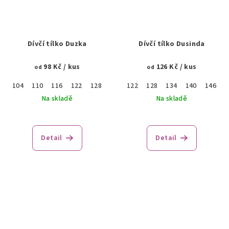
Dívčí tílko Duzka
Dívčí tílko Dusinda
98 Kč
/ kus
126 Kč
/ kus
od
od
104
110
116
122
128
134
122
140
128
134
140
146
1
Na skladě
Na skladě
Detail
Detail