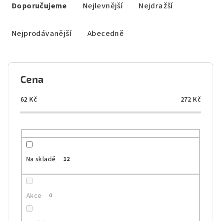
a
Doporučujeme
Nejlevnější
Nejdražší
z
e
Nejprodávanější
Abecedně
n
í
p
Cena
r
o
62
Kč
272
Kč
d
u
k
t
Na skladě
12
ů
Akce
0