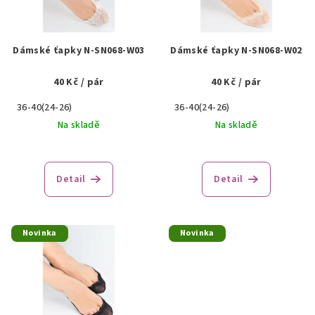
s
u
p
k
r
Dámské ťapky N-SN068-W03
Dámské ťapky N-SN068-W02
t
o
ů
40 Kč
/ pár
40 Kč
/ pár
d
u
36-40(24-26)
36-40(24-26)
k
Na skladě
Na skladě
t
ů
Detail
Detail
Novinka
Novinka