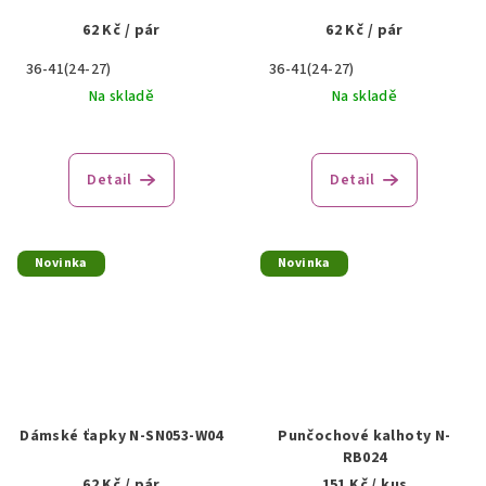
62 Kč
/ pár
62 Kč
/ pár
36-41(24-27)
36-41(24-27)
Na skladě
Na skladě
Detail
Detail
Novinka
Novinka
Dámské ťapky N-SN053-W04
Punčochové kalhoty N-
RB024
62 Kč
/ pár
151 Kč
/ kus