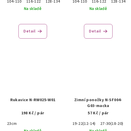
104-110
116-122
128-134
140-146
104-110
152-158
116-122
128-134
Na skladě
Na skladě
Detail
Detail
Rukavice N-RW025-W01
Zimní ponožky N-SF004-
G03-macka
198 Kč
/ pár
57 Kč
/ pár
23cm
19-22(12-14)
27-30(18-20)