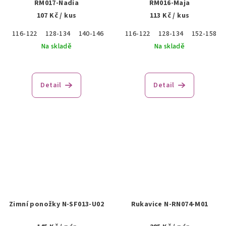
RM017-Nadia
RM016-Maja
107 Kč
/ kus
113 Kč
/ kus
116-122
128-134
140-146
152-158
116-122
128-134
152-158
Na skladě
Na skladě
Detail
Detail
Zimní ponožky N-SF013-U02
Rukavice N-RN074-M01