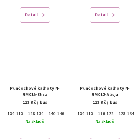
Detail
Detail
Punčochové kalhoty N-
Punčochové kalhoty N-
RM015-Eliza
RM012-Alicja
113 Kč
/ kus
113 Kč
/ kus
104-110
128-134
140-146
152-158
104-110
116-122
128-134
Na skladě
Na skladě