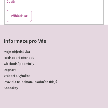
údajů
y
v
ý
Přihlásit se
p
i
Z
s
á
u
p
Informace pro Vás
a
Moje objednávka
t
Hodnocení obchodu
í
Obchodní podmínky
Doprava
Vrácení a výměna
Pravidla na ochranu osobních údajů
Kontakty