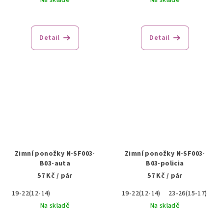
Na skladě
Na skladě
Detail
Detail
Zimní ponožky N-SF003-
Zimní ponožky N-SF003-
B03-auta
B03-policia
57 Kč
/ pár
57 Kč
/ pár
19-22(12-14)
19-22(12-14)
23-26(15-17)
2
Na skladě
Na skladě