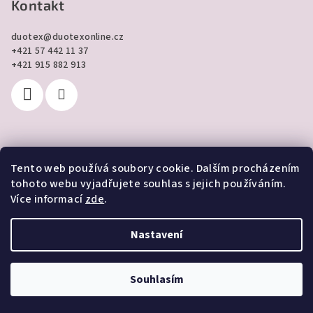
Kontakt
duotex
@
duotexonline.cz
+421 57 442 11 37
+421 915 882 913
Tento web používá soubory cookie. Dalším procházením
Přijímáme online platby
tohoto webu vyjadřujete souhlas s jejich používáním.
Více informací
zde
.
Nastavení
Copyright 2026
DUOTEX online
. Všechna práva vyhrazena.
Souhlasím
Vytvořil Shoptet