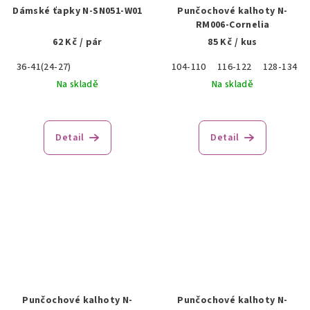
Dámské ťapky N-SN051-W01
Punčochové kalhoty N-
RM006-Cornelia
62 Kč
/ pár
85 Kč
/ kus
36-41(24-27)
104-110
116-122
128-134
Na skladě
Na skladě
Detail
Detail
Punčochové kalhoty N-
Punčochové kalhoty N-