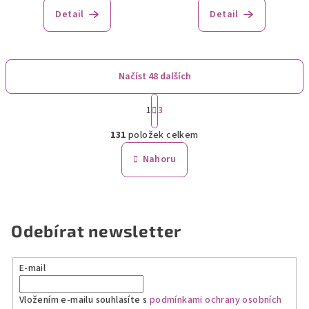
Detail
Detail
Načíst 48 dalších
S
1
3
t
O
r
131
položek celkem
á
v
n
l
Nahoru
k
á
o
d
v
a
á
n
c
Odebírat newsletter
í
í
p
r
E-mail
v
k
Vložením e-mailu souhlasíte s
podmínkami ochrany osobních