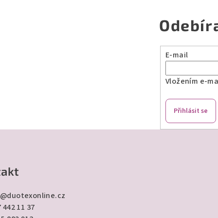
Odebír
E-mail
Vložením e-mai
Přihlásit se
akt
@
duotexonline.cz
 442 11 37