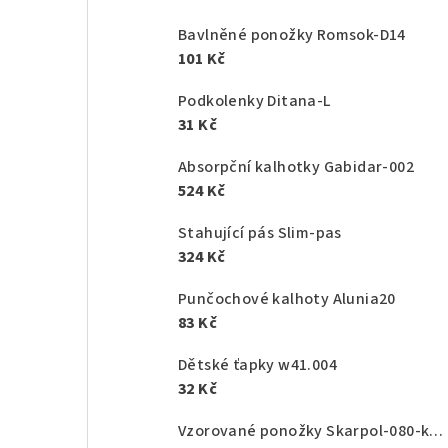
Bavlněné ponožky Romsok-D14
101 Kč
Podkolenky Ditana-L
31 Kč
Absorpční kalhotky Gabidar-002
524 Kč
Stahující pás Slim-pas
324 Kč
Punčochové kalhoty Alunia20
83 Kč
Dětské ťapky w41.004
32 Kč
Vzorované ponožky Skarpol-080-kaktus