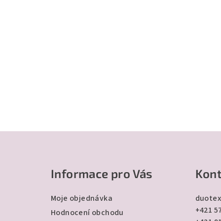
Z
á
Informace pro Vás
Kont
p
a
Moje objednávka
duotex
+421 57
t
Hodnocení obchodu