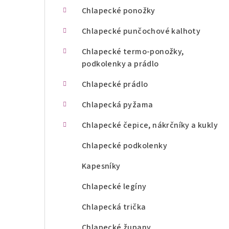
n
Chlapecké ponožky
í
Chlapecké punčochové kalhoty
p
Chlapecké termo-ponožky,
podkolenky a prádlo
a
Chlapecké prádlo
n
Chlapecká pyžama
e
l
Chlapecké čepice, nákrčníky a kukly
Chlapecké podkolenky
Kapesníky
Chlapecké legíny
Chlapecká trička
Chlapecké župany