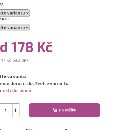
VA
zdiček.
IKOST
od
178 Kč
147 Kč
bez DPH
ná
a:
lte variantu
eme doručit do:
Zvolte variantu
nosti doručení
+
Do košíku