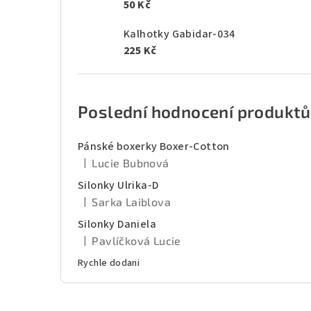
50 Kč
Kalhotky Gabidar-034
225 Kč
Poslední hodnocení produktů
Pánské boxerky Boxer-Cotton
|
Lucie Bubnová
Hodnocení produktu je 5 z 5 hvězdiček.
Silonky Ulrika-D
|
Sarka Laiblova
Hodnocení produktu je 5 z 5 hvězdiček.
Silonky Daniela
|
Pavlíčková Lucie
Hodnocení produktu je 5 z 5 hvězdiček.
Rychle dodani