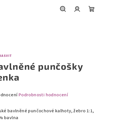
Hledat
Přihlášení
Nákupní
košík
RASVIT
avlněné punčošky
enka
měrné
odnocení
Podrobnosti hodnocení
nocení
duktu
ské bavlněné punčochové kalhoty, žebro 1:1,
% bavlna