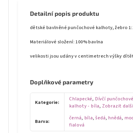
Detailní popis produktu
dětské bavlněné punčochové kalhoty, žebro 1:
Materiálové složení: 100% bavlna
velikosti jsou udány v centimetrech výšky dítě
Doplňkové parametry
Chlapecké
,
Dívčí punčochové
Kategorie
:
kalhoty - bíla
,
Zobrazit dalš
černá
,
bíla
,
šedá
,
hnědá
,
mo
Barva
:
fialová