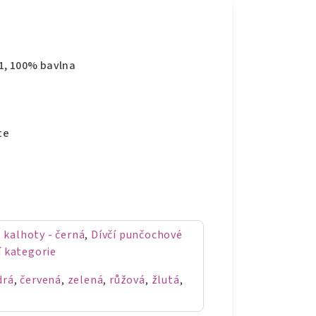
1, 100% bavlna
te
 kalhoty - černá
,
Dívčí punčochové
í kategorie
drá
,
červená
,
zelená
,
růžová
,
žlutá
,