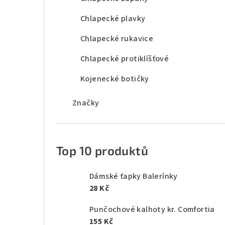
Chlapecké plavky
Chlapecké rukavice
Chlapecké protiklíšťové
Kojenecké botičky
Značky
Top 10 produktů
Dámské ťapky Balerínky
28 Kč
Punčochové kalhoty kr. Comfortia
155 Kč