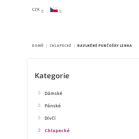
Přejít
CZK
na
obsah
DOMŮ
/
CHLAPECKÉ
/
BAVLNĚNÉ PUNČOŠKY LENKA
P
o
Kategorie
Přeskočit
kategorie
s
Dámské
t
Pánské
r
Dívčí
a
Chlapecké
n