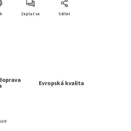
sk
Zeptat se
Sdílet
 doprava
Evropská kvalita
a
uze