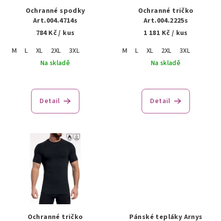
r
Ochranné spodky
Ochranné tričko
o
Art.004.4714s
Art.004.2225s
784 Kč
/ kus
1 181 Kč
/ kus
d
u
M
L
XL
2XL
3XL
M
L
XL
2XL
3XL
k
Na skladě
Na skladě
t
ů
Detail
Detail
Ochranné tričko
Pánské tepláky Arnys