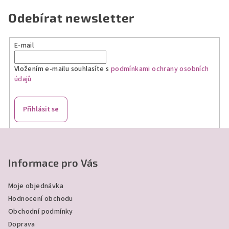
l
á
Odebírat newsletter
d
a
E-mail
c
í
Vložením e-mailu souhlasíte s
podmínkami ochrany osobních
p
údajů
r
v
k
Přihlásit se
y
v
Z
ý
á
p
p
Informace pro Vás
i
a
s
Moje objednávka
u
t
Hodnocení obchodu
í
Obchodní podmínky
Doprava