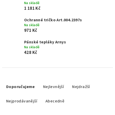
Na skladě
1 181 Kč
Ochranné tričko Art.004.2397s
Na skladě
971 Kč
Pánské tepláky Arnys
Na skladě
428 Kč
Ř
a
Doporučujeme
Nejlevnější
Nejdražší
z
e
Nejprodávanější
Abecedně
n