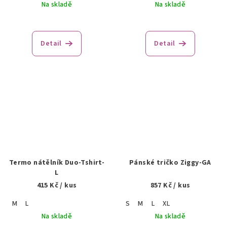
Na skladě
Na skladě
Detail
Detail
Termo nátělník Duo-Tshirt-
Pánské tričko Ziggy-GA
L
415 Kč
/ kus
857 Kč
/ kus
M
L
S
M
L
XL
Na skladě
Na skladě