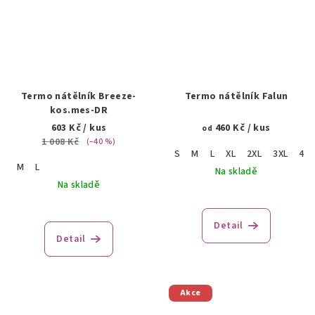
Termo nátělník Breeze-
Termo nátělník Falun
kos.mes-DR
603 Kč
/ kus
460 Kč
/ kus
od
1 008 Kč
(–40 %)
S
M
L
XL
2XL
3XL
4XL
M
L
Na skladě
Na skladě
Detail
Detail
Akce