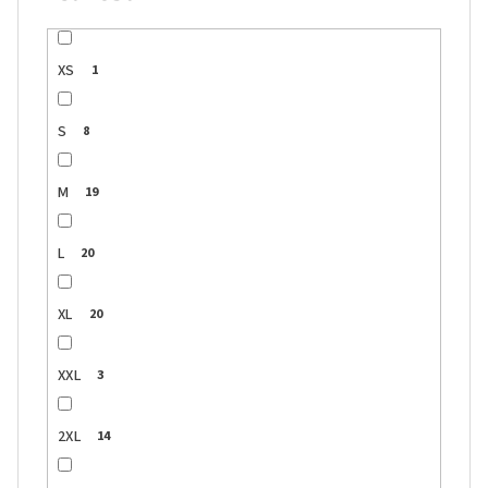
XS
1
S
8
M
19
L
20
XL
20
XXL
3
2XL
14