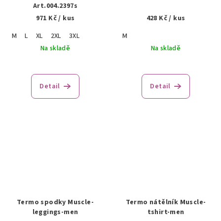
Art.004.2397s
971 Kč
/ kus
428 Kč
/ kus
M
L
XL
2XL
3XL
M
Na skladě
Na skladě
Detail
Detail
Termo spodky Muscle-
Termo nátělník Muscle-
leggings-men
tshirt-men