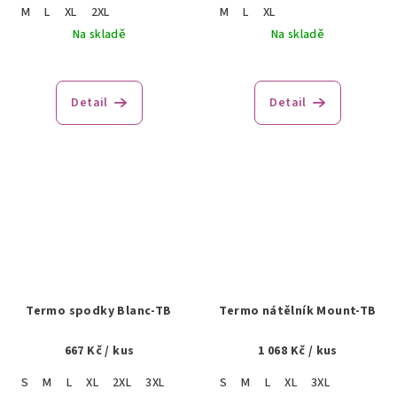
M
L
XL
2XL
M
L
XL
Na skladě
Na skladě
Detail
Detail
Termo spodky Blanc-TB
Termo nátělník Mount-TB
667 Kč
/ kus
1 068 Kč
/ kus
S
M
L
XL
2XL
3XL
S
M
L
XL
3XL