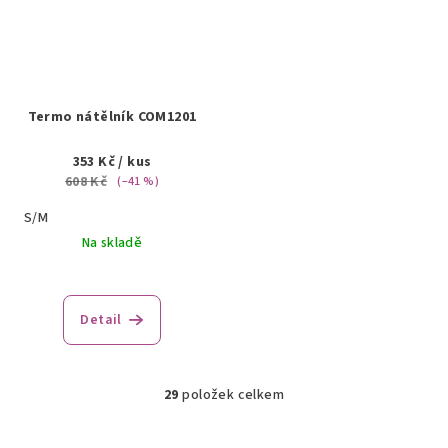
Termo nátělník COM1201
353 Kč
/ kus
608 Kč
(–41 %)
S/M
Na skladě
Detail
29
položek celkem
O
v