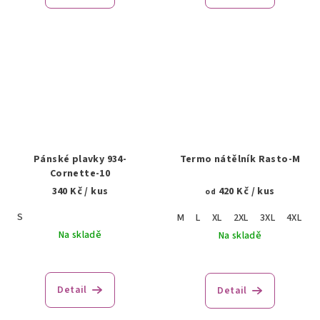
Pánské plavky 934-
Termo nátělník Rasto-M
Cornette-10
340 Kč
/ kus
420 Kč
/ kus
od
S
M
L
XL
2XL
3XL
4XL
Na skladě
Na skladě
Detail
Detail