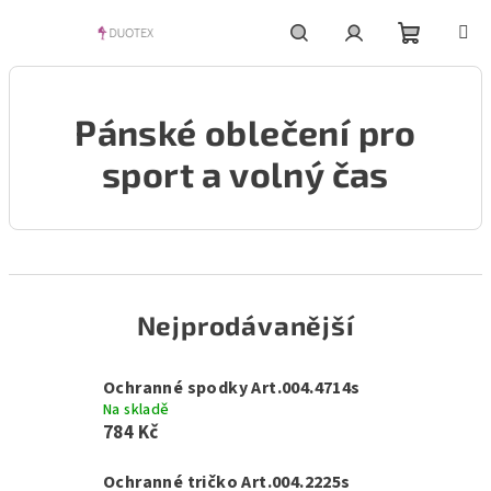
Přejít
na
obsah
Nákupní
Hledat
Přihlášení
Pánské oblečení pro
košík
sport a volný čas
Nejprodávanější
Ochranné spodky Art.004.4714s
Na skladě
784 Kč
Ochranné tričko Art.004.2225s