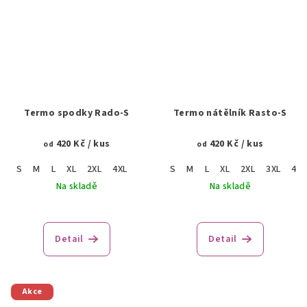
Termo spodky Rado-S
Termo nátělník Rasto-S
420 Kč
/ kus
420 Kč
/ kus
od
od
S
M
L
XL
2XL
4XL
S
M
L
XL
2XL
3XL
4XL
Na skladě
Na skladě
Detail
Detail
Akce