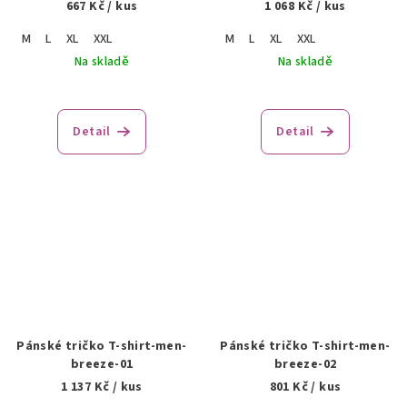
667 Kč
/ kus
1 068 Kč
/ kus
M
L
XL
XXL
M
L
XL
XXL
Na skladě
Na skladě
Detail
Detail
Pánské tričko T-shirt-men-
Pánské tričko T-shirt-men-
breeze-01
breeze-02
1 137 Kč
/ kus
801 Kč
/ kus