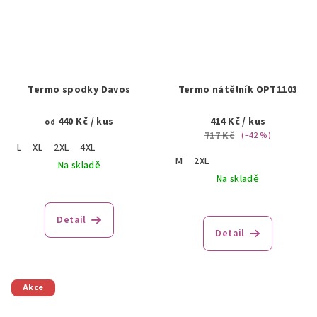
Termo spodky Davos
Termo nátělník OPT1103
440 Kč
/ kus
414 Kč
/ kus
od
717 Kč
(–42 %)
L
XL
2XL
4XL
M
2XL
Na skladě
Na skladě
Detail
Detail
Akce