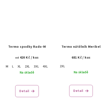
Termo spodky Rado-M
Termo nátělník Meribel
420 Kč
/ kus
681 Kč
/ kus
od
2XL
M
L
XL
2XL
3XL
4XL
Na skladě
Na skladě
Detail
Detail