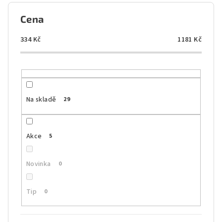
í
p
Cena
r
o
334
Kč
1181
Kč
d
u
k
t
Na skladě
29
ů
Akce
5
Novinka
0
Tip
0