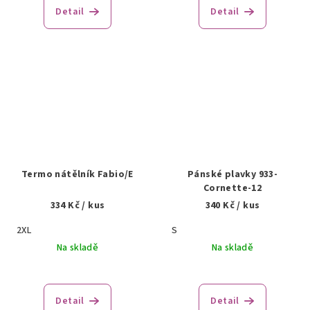
Detail
Detail
Termo nátělník Fabio/E
Pánské plavky 933-
Cornette-12
334 Kč
/ kus
340 Kč
/ kus
2XL
S
Na skladě
Na skladě
Detail
Detail