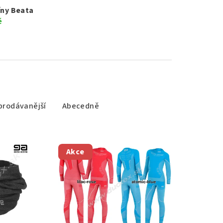
íny Beata
ě
prodávanější
Abecedně
Akce