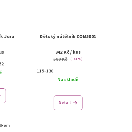
k Jura
Dětský nátělník COM5001
us
342 Kč
/ kus
589 Kč
(–41 %)
52
115-130
ě
Na skladě
Detail
elkem