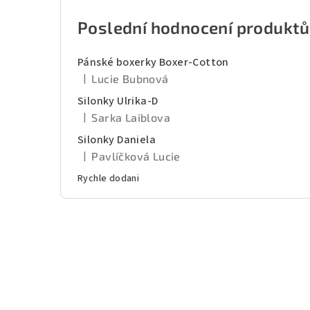
Poslední hodnocení produktů
Pánské boxerky Boxer-Cotton
|
Lucie Bubnová
Hodnocení produktu je 5 z 5 hvězdiček.
Silonky Ulrika-D
|
Sarka Laiblova
Hodnocení produktu je 5 z 5 hvězdiček.
Silonky Daniela
|
Pavlíčková Lucie
Hodnocení produktu je 5 z 5 hvězdiček.
Rychle dodani