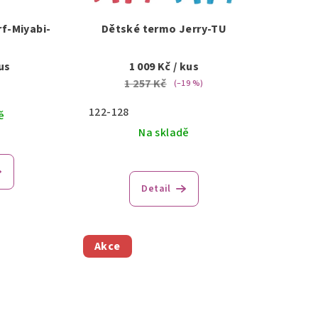
f-Miyabi-
Dětské termo Jerry-TU
us
1 009 Kč
/ kus
1 257 Kč
(–19 %)
122-128
ě
Na skladě
Detail
Akce