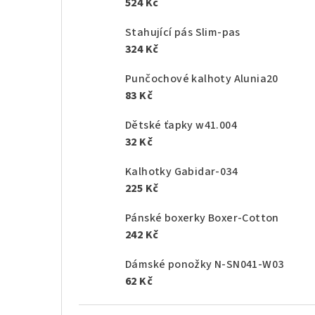
524 Kč
Stahující pás Slim-pas
324 Kč
Punčochové kalhoty Alunia20
83 Kč
Dětské ťapky w41.004
32 Kč
Kalhotky Gabidar-034
225 Kč
Pánské boxerky Boxer-Cotton
242 Kč
Dámské ponožky N-SN041-W03
62 Kč