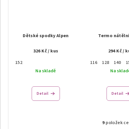
Dětské spodky Alpen
Termo nátělní
326 Kč
/ kus
294 Kč
/ k
152
116
128
140
1
Na skladě
Na sklad
Detail
Detail
9
položek c
O