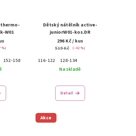
 thermo-
Dětský nátělník active-
ik-W01
juniorW01-kos.DR
us
296 Kč
/ kus
519 Kč
7 %)
(–42 %)
152-158
116-122
128-134
ě
Na skladě
Detail
Akce