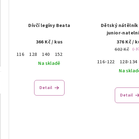
Dívčí legíny Beata
Dětský nátělník
junior-nateln
366 Kč
/ kus
376 Kč
/ k
602 Kč
(–3
116
128
140
152
116-122
128-134
Na skladě
Na sklad
Detail
Detail