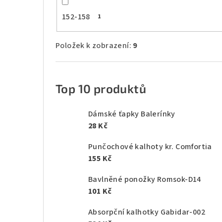
152-158
1
Položek k zobrazení:
9
Top 10 produktů
Dámské ťapky Balerínky
28 Kč
Punčochové kalhoty kr. Comfortia
155 Kč
Bavlněné ponožky Romsok-D14
101 Kč
Absorpční kalhotky Gabidar-002