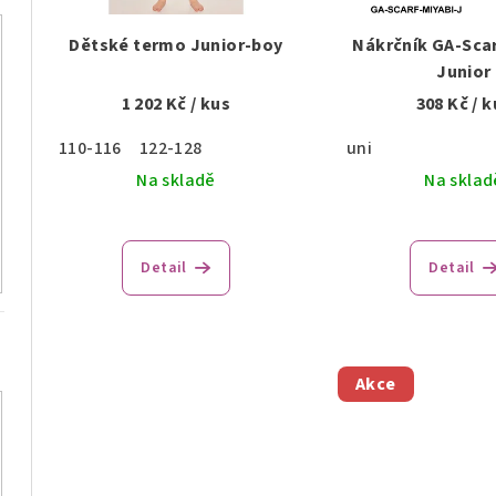
r
p
o
Dětské termo Junior-boy
Nákrčník GA-Scar
r
Junior
d
1 202 Kč
/ kus
308 Kč
/ k
o
u
110-116
122-128
uni
d
k
Na skladě
Na sklad
u
t
k
ů
Detail
Detail
t
ů
Akce