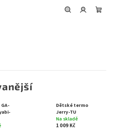
Hledat
Přihlášení
Nákupní
košík
anější
 GA-
Dětské termo
yabi-
Jerry-TU
Na skladě
1 009 Kč
ě