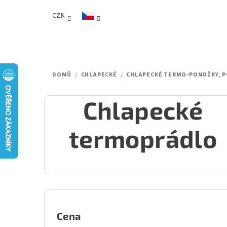
Přejít
CZK
na
obsah
DOMŮ
/
CHLAPECKÉ
/
CHLAPECKÉ TERMO-PONOŽKY, P
Chlapecké
termoprádlo
P
o
Cena