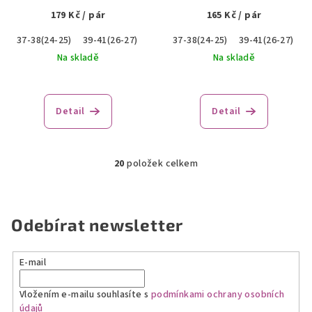
179 Kč
/ pár
165 Kč
/ pár
37-38(24-25)
39-41(26-27)
45-46(30-31)
37-38(24-25)
39-41(26-27)
4
Na skladě
Na skladě
Průměrné
hodnocení
produktu
Detail
Detail
je
3,0
z
20
položek celkem
5
O
hvězdiček.
v
l
á
Odebírat newsletter
d
a
E-mail
c
í
Vložením e-mailu souhlasíte s
podmínkami ochrany osobních
p
údajů