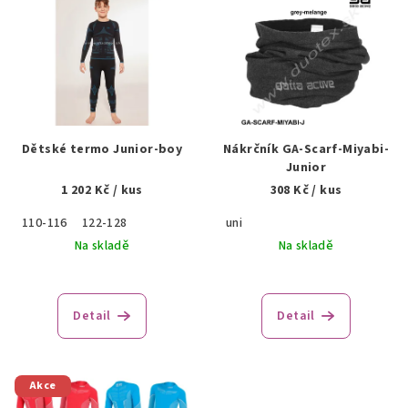
ý
p
i
s
p
r
Dětské termo Junior-boy
Nákrčník GA-Scarf-Miyabi-
o
Junior
1 202 Kč
/ kus
308 Kč
/ kus
d
u
110-116
122-128
uni
k
Na skladě
Na skladě
t
ů
Detail
Detail
Akce