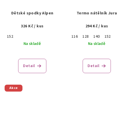
Dětské spodky Alpen
Termo nátělník Jura
326 Kč
/ kus
294 Kč
/ kus
152
116
128
140
152
Na skladě
Na skladě
Detail
Detail
Akce