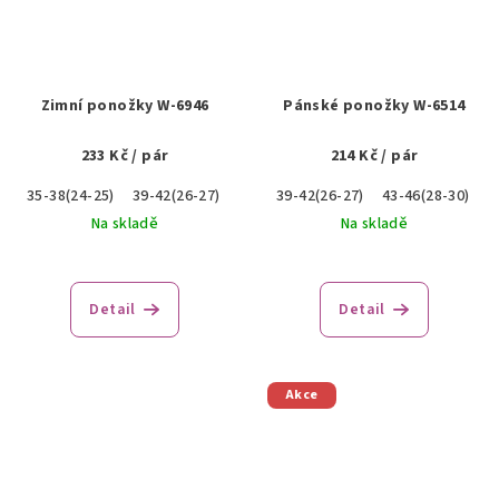
Zimní ponožky W-6946
Pánské ponožky W-6514
233 Kč
/ pár
214 Kč
/ pár
35-38(24-25)
39-42(26-27)
43-46(28-30)
39-42(26-27)
47-50(31-33)
43-46(28-30)
Na skladě
Na skladě
Detail
Detail
Akce