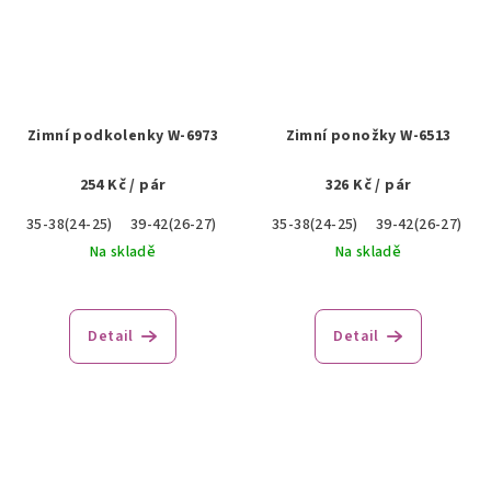
Zimní podkolenky W-6973
Zimní ponožky W-6513
254 Kč
/ pár
326 Kč
/ pár
35-38(24-25)
39-42(26-27)
43-46(28-30)
35-38(24-25)
39-42(26-27)
4
Na skladě
Na skladě
Detail
Detail