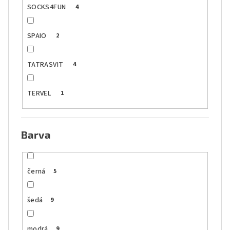
SOCKS4FUN
4
SPAIO
2
TATRASVIT
4
TERVEL
1
Barva
černá
5
šedá
9
modrá
9