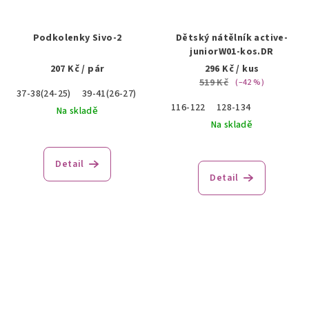
Podkolenky Sivo-2
Dětský nátělník active-
juniorW01-kos.DR
207 Kč
/ pár
296 Kč
/ kus
519 Kč
(–42 %)
37-38(24-25)
39-41(26-27)
42-43(28-29)
45-47(30-31)
116-122
128-134
Na skladě
Na skladě
Detail
Detail