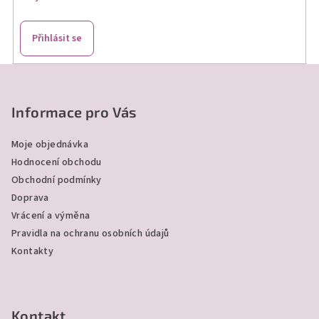
r
v
k
Přihlásit se
y
v
Z
ý
á
p
p
Informace pro Vás
i
a
s
Moje objednávka
u
t
Hodnocení obchodu
í
Obchodní podmínky
Doprava
Vrácení a výměna
Pravidla na ochranu osobních údajů
Kontakty
Kontakt