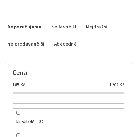
Ř
a
Doporučujeme
Nejlevnější
Nejdražší
z
e
Nejprodávanější
Abecedně
n
í
p
Cena
r
o
165
Kč
1202
Kč
d
u
k
t
Na skladě
20
ů