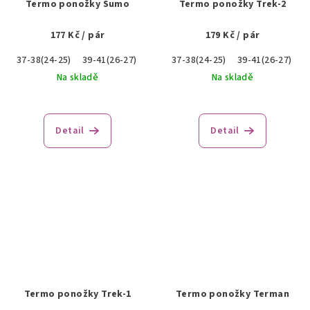
Termo ponožky Sumo
Termo ponožky Trek-2
177 Kč
/ pár
179 Kč
/ pár
37-38(24-25)
39-41(26-27)
42-43(28-29)
37-38(24-25)
45-47(30-31)
39-41(26-27)
4
Na skladě
Na skladě
Detail
Detail
Termo ponožky Trek-1
Termo ponožky Terman