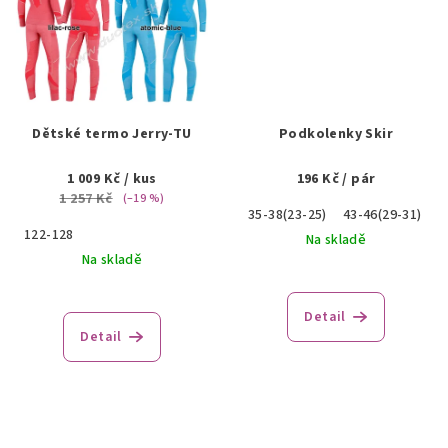
Dětské termo Jerry-TU
Podkolenky Skir
1 009 Kč
/ kus
196 Kč
/ pár
1 257 Kč
(–19 %)
35-38(23-25)
43-46(29-31)
122-128
Na skladě
Na skladě
Detail
Detail