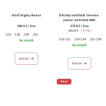
Dívčí legíny Beata
Dětský nátělník thermo-
junior-natelnik-W01
366 Kč
/ kus
376 Kč
/ kus
602 Kč
(–37 %)
116
128
140
152
116-122
128-134
152-158
Na skladě
Na skladě
Detail
Detail
Akce