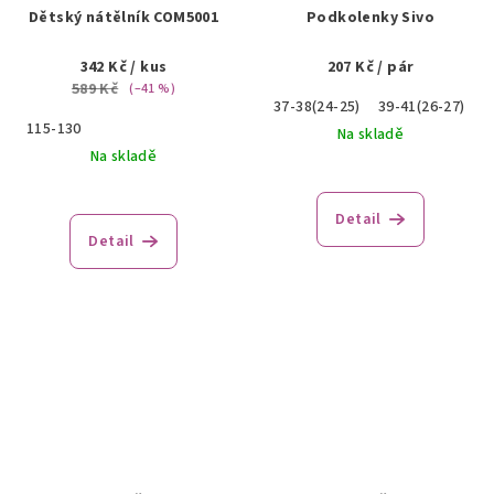
Dětský nátělník COM5001
Podkolenky Sivo
342 Kč
/ kus
207 Kč
/ pár
589 Kč
(–41 %)
37-38(24-25)
39-41(26-27)
4
115-130
Na skladě
Na skladě
Detail
Detail