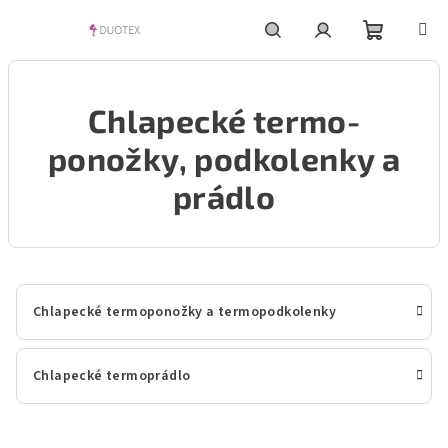
Přejít
na
obsah
Nákupní
Hledat
Přihlášení
Chlapecké termo-
košík
ponožky, podkolenky a
prádlo
Chlapecké termoponožky a termopodkolenky
Chlapecké termoprádlo