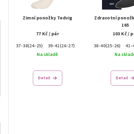
s
r
p
o
Zimní ponožky Tedvig
Zdravotní ponožk
r
165
d
77 Kč
/ pár
103 Kč
/ p
o
u
37-38(24-25)
39-41(26-27)
38-40(25-26)
41-
d
k
Na skladě
Na sklad
u
t
k
ů
Detail
Detail
t
ů