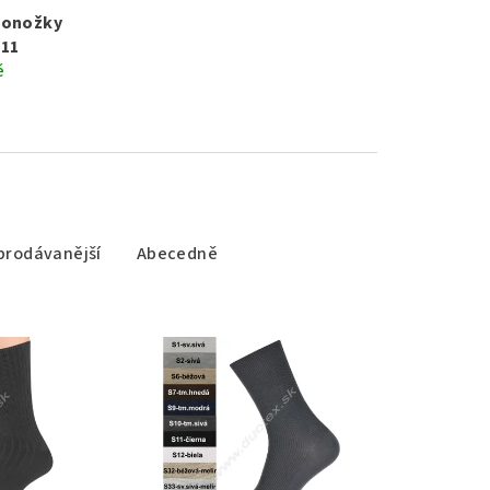
ponožky
111
ě
prodávanější
Abecedně