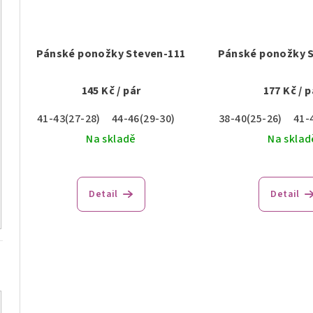
Pánské ponožky Steven-111
Pánské ponožky 
145 Kč
/ pár
177 Kč
/ p
41-43(27-28)
44-46(29-30)
38-40(25-26)
41-
Na skladě
Na sklad
Detail
Detail