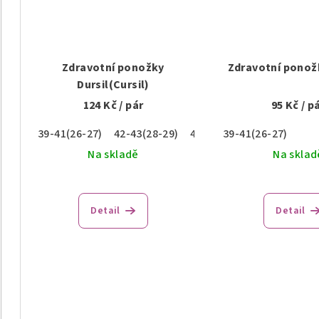
Zdravotní ponožky
Zdravotní ponož
Dursil(Cursil)
124 Kč
/ pár
95 Kč
/ p
39-41(26-27)
42-43(28-29)
45-47(30-31)
39-41(26-27)
Na skladě
Na sklad
Detail
Detail