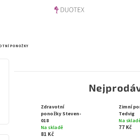
OTNÍ PONOŽKY
Nejprodáv
Zdravotní
Zimní p
ponožky Steven-
Tedvig
018
Na sklad
77 Kč
Na skladě
81 Kč