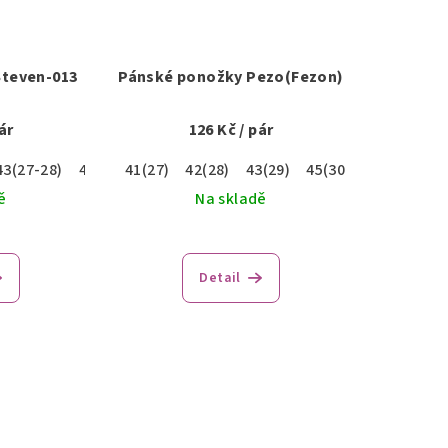
Steven-013
Pánské ponožky Pezo(Fezon)
ár
126 Kč
/ pár
43(27-28)
44-46(29-30)
41(27)
42(28)
43(29)
45(30)
47(31)
ě
Na skladě
Detail