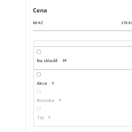
P
o
Cena
s
60
Kč
178
K
t
r
a
Na skladě
10
n
n
Akce
1
í
p
Novinka
0
a
Tip
0
n