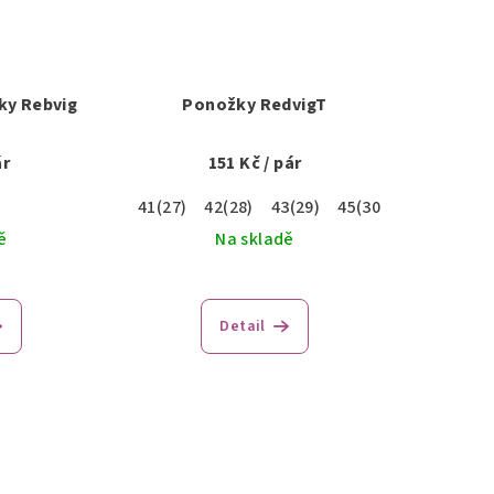
ky Rebvig
Ponožky RedvigT
ár
151 Kč
/ pár
41(27)
42(28)
43(29)
45(30)
47(31)
ě
Na skladě
Detail