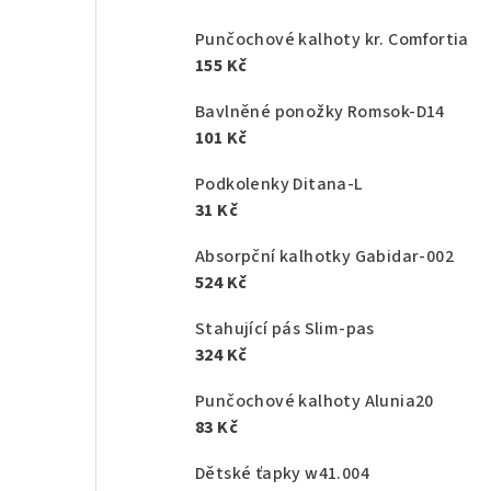
Punčochové kalhoty kr. Comfortia
155 Kč
Bavlněné ponožky Romsok-D14
101 Kč
Podkolenky Ditana-L
31 Kč
Absorpční kalhotky Gabidar-002
524 Kč
Stahující pás Slim-pas
324 Kč
Punčochové kalhoty Alunia20
83 Kč
Dětské ťapky w41.004