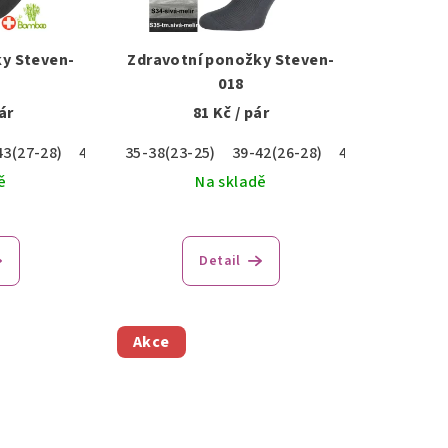
y Steven-
Zdravotní ponožky Steven-
018
ár
81 Kč
/ pár
43(27-28)
44-46(29-30)
35-38(23-25)
39-42(26-28)
43-46(29-30)
ě
Na skladě
Detail
Akce