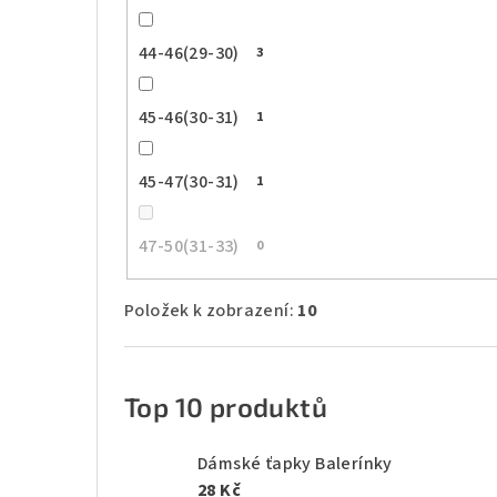
44-46(29-30)
3
45-46(30-31)
1
45-47(30-31)
1
47-50(31-33)
0
Položek k zobrazení:
10
Top 10 produktů
Dámské ťapky Balerínky
28 Kč