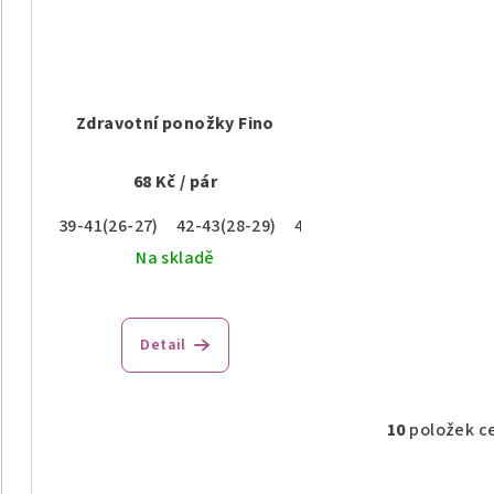
Zdravotní ponožky Fino
68 Kč
/ pár
39-41(26-27)
42-43(28-29)
45-46(30-31)
Na skladě
Průměrné
hodnocení
Detail
produktu
je
5,0
z
10
položek c
O
5
v
hvězdiček.