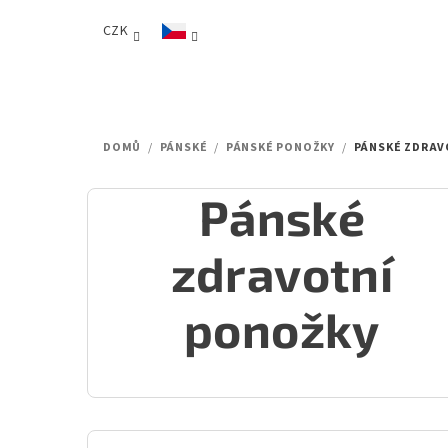
Přejít
CZK
na
obsah
DOMŮ
/
PÁNSKÉ
/
PÁNSKÉ PONOŽKY
/
PÁNSKÉ ZDRAV
Pánské
zdravotní
ponožky