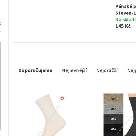
Pánské 
Steven-
Na sklad
č
145 Kč
Ř
Doporučujeme
Nejlevnější
Nejdražší
Nej
a
z
V
e
ý
n
p
í
i
p