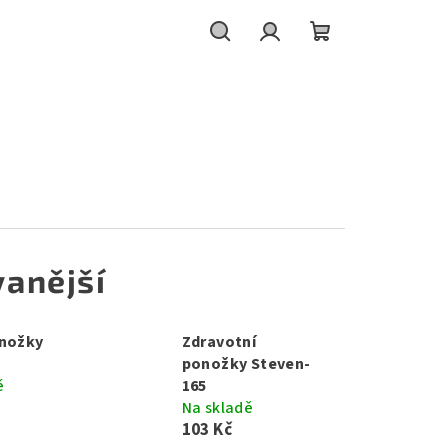
Hledat
Přihlášení
Nákupní
košík
anější
onožky
Zdravotní
ponožky Steven-
ě
165
Na skladě
103 Kč