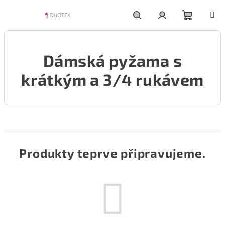
Přejít
na
obsah
Nákupní
Hledat
Přihlášení
Dámská pyžama s
košík
krátkým a 3/4 rukávem
Produkty teprve připravujeme.