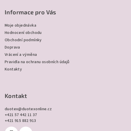
á
p
Informace pro Vás
a
Moje objednávka
t
Hodnocení obchodu
í
Obchodní podmínky
Doprava
Vrácení a výměna
Pravidla na ochranu osobních údajů
Kontakty
Kontakt
duotex
@
duotexonline.cz
+421 57 442 11 37
+421 915 882 913