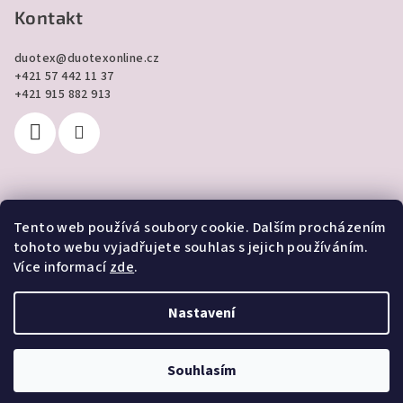
Kontakt
duotex
@
duotexonline.cz
+421 57 442 11 37
+421 915 882 913
Tento web používá soubory cookie. Dalším procházením
Přijímáme online platby
tohoto webu vyjadřujete souhlas s jejich používáním.
Více informací
zde
.
Nastavení
Copyright 2026
DUOTEX online
. Všechna práva vyhrazena.
Souhlasím
Vytvořil Shoptet