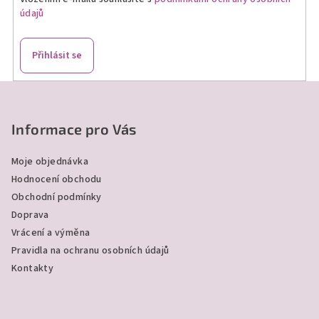
p
údajů
r
v
k
Přihlásit se
y
v
Z
ý
á
p
p
Informace pro Vás
i
a
s
Moje objednávka
u
t
Hodnocení obchodu
í
Obchodní podmínky
Doprava
Vrácení a výměna
Pravidla na ochranu osobních údajů
Kontakty