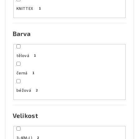
KNITTEX
1
Barva
tělová
1
černá
1
béžová
2
Velikost
3-4(M-L)
2