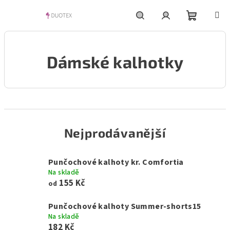
Přejít
na
obsah
Nákupní
Hledat
Přihlášení
Dámské kalhotky
košík
Nejprodávanější
Punčochové kalhoty kr. Comfortia
Na skladě
155 Kč
od
Punčochové kalhoty Summer-shorts15
Na skladě
182 Kč