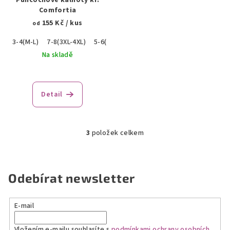
Punčochové kalhoty kr.
Comfortia
155 Kč
/ kus
od
3-4(M-L)
7-8(3XL-4XL)
5-6(XL-2XL)
Na skladě
Detail
3
položek celkem
O
v
l
á
Odebírat newsletter
d
a
E-mail
c
í
Vložením e-mailu souhlasíte s
podmínkami ochrany osobních