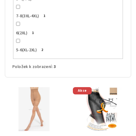
7-8(3XL-4XL)
1
6(2XL)
1
5-6(XL-2XL)
2
Položek k zobrazení:
3
V
Akce
ý
p
i
s
p