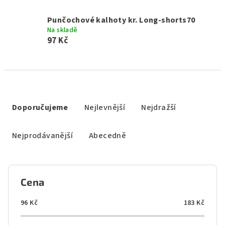
Punčochové kalhoty kr. Long-shorts70
Na skladě
97 Kč
Ř
a
Doporučujeme
Nejlevnější
Nejdražší
z
e
Nejprodávanější
Abecedně
n
í
p
Cena
r
o
96
Kč
183
Kč
d