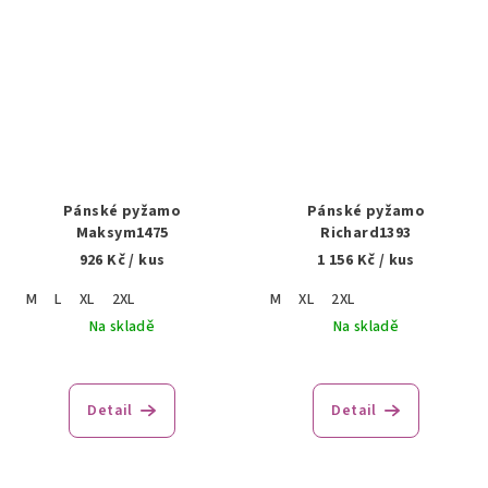
Pánské pyžamo
Pánské pyžamo
Maksym1475
Richard1393
926 Kč
/ kus
1 156 Kč
/ kus
M
L
XL
2XL
M
XL
2XL
Na skladě
Na skladě
Detail
Detail