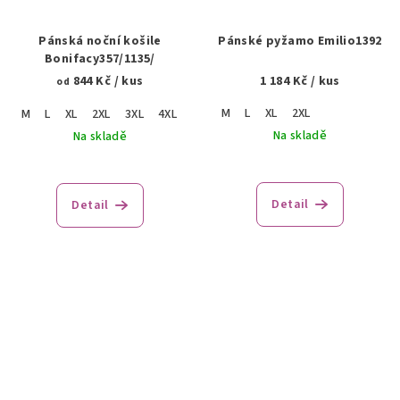
Pánská noční košile
Pánské pyžamo Emilio1392
Bonifacy357/1135/
844 Kč
/ kus
1 184 Kč
/ kus
od
M
L
XL
2XL
M
L
XL
2XL
3XL
4XL
Na skladě
Na skladě
Detail
Detail