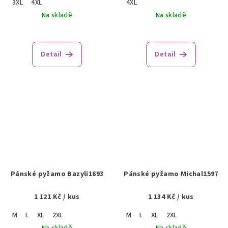
3XL
4XL
4XL
Na skladě
Na skladě
Detail
Detail
Pánské pyžamo Bazyli1693
Pánské pyžamo Michal1597
1 121 Kč
/ kus
1 134 Kč
/ kus
M
L
XL
2XL
M
L
XL
2XL