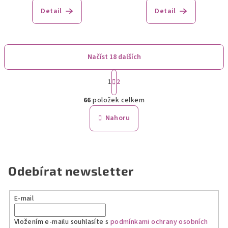
Detail
Detail
Načíst 18 dalších
S
1
2
t
O
r
66
položek celkem
á
v
n
l
Nahoru
k
á
o
d
v
a
á
n
c
Odebírat newsletter
í
í
p
r
E-mail
v
k
Vložením e-mailu souhlasíte s
podmínkami ochrany osobních