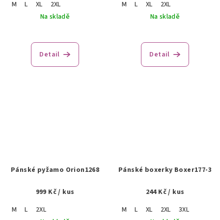
M
L
XL
2XL
M
L
XL
2XL
Na skladě
Na skladě
Detail
Detail
Pánské pyžamo Orion1268
Pánské boxerky Boxer177-3
999 Kč
/ kus
244 Kč
/ kus
M
L
2XL
M
L
XL
2XL
3XL