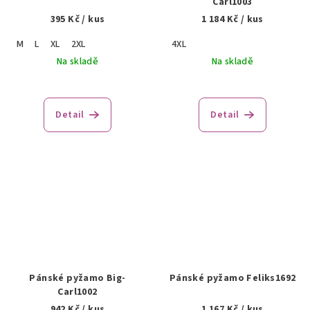
Carl1003
395 Kč
/ kus
1 184 Kč
/ kus
M
L
XL
2XL
4XL
Na skladě
Na skladě
Detail
Detail
Pánské pyžamo Big-
Pánské pyžamo Feliks1692
Carl1002
942 Kč
/ kus
1 167 Kč
/ kus