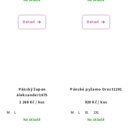
Na skladě
Na skladě
Detail
Detail
Pánský župan
Pánské pyžamo Orest1201
Aleksander1675
1 268 Kč
/ kus
920 Kč
/ kus
M
L
M
L
XL
2XL
Na skladě
Na skladě