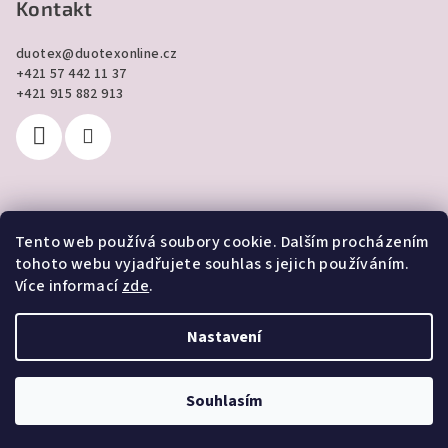
Kontakt
duotex
@
duotexonline.cz
+421 57 442 11 37
+421 915 882 913
Tento web používá soubory cookie. Dalším procházením
Přijímáme online platby
tohoto webu vyjadřujete souhlas s jejich používáním.
Více informací
zde
.
Nastavení
Copyright 2026
DUOTEX online
. Všechna práva vyhrazena.
Souhlasím
Vytvořil Shoptet