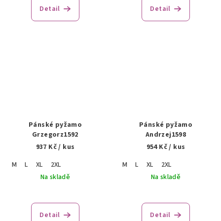
Detail
Detail
Pánské pyžamo
Pánské pyžamo
Grzegorz1592
Andrzej1598
937 Kč
/ kus
954 Kč
/ kus
M
L
XL
2XL
M
L
XL
2XL
Na skladě
Na skladě
Detail
Detail