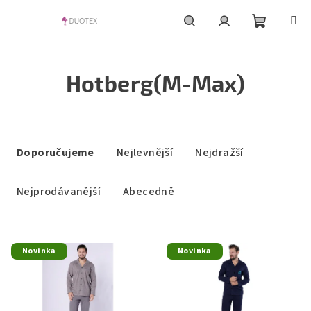
Přejít
na
obsah
Nákupní
Hledat
Přihlášení
Hotberg(M-Max)
košík
Ř
a
Doporučujeme
Nejlevnější
Nejdražší
z
e
Nejprodávanější
Abecedně
n
í
V
p
Novinka
Novinka
ý
r
p
o
i
d