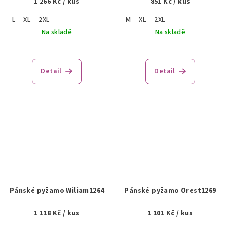
1 266 Kč
/ kus
851 Kč
/ kus
L
XL
2XL
M
XL
2XL
Na skladě
Na skladě
Detail
Detail
Pánské pyžamo Wiliam1264
Pánské pyžamo Orest1269
1 118 Kč
/ kus
1 101 Kč
/ kus