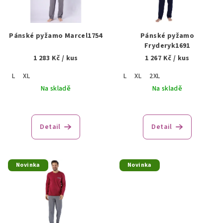
s
u
p
k
r
Pánské pyžamo Marcel1754
Pánské pyžamo
t
o
Fryderyk1691
ů
1 283 Kč
/ kus
1 267 Kč
/ kus
d
u
L
XL
L
XL
2XL
k
Na skladě
Na skladě
t
ů
Detail
Detail
Novinka
Novinka