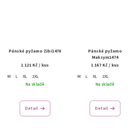
Pánské pyžamo Zibi1470
Pánské pyžamo
Maksym1474
1 121 Kč
/ kus
1 167 Kč
/ kus
M
L
XL
2XL
M
L
XL
2XL
Na skladě
Na skladě
Detail
Detail