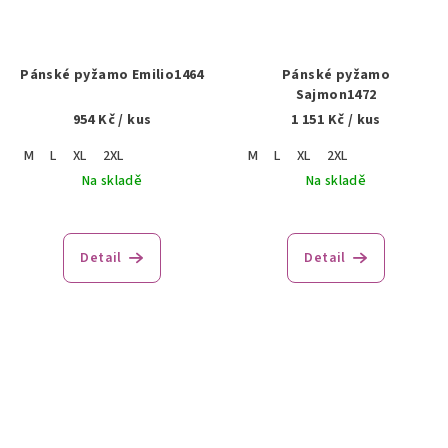
Pánské pyžamo Emilio1464
Pánské pyžamo
Sajmon1472
954 Kč
/ kus
1 151 Kč
/ kus
M
L
XL
2XL
M
L
XL
2XL
Na skladě
Na skladě
Detail
Detail