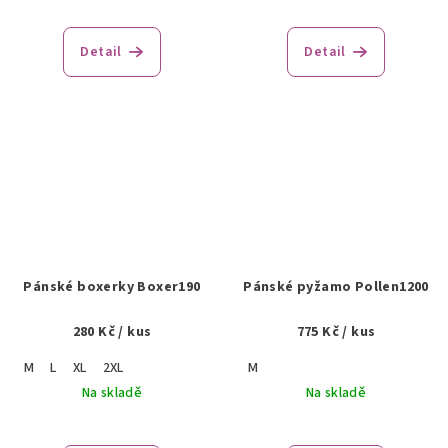
Detail
Detail
Pánské boxerky Boxer190
Pánské pyžamo Pollen1200
280 Kč
/ kus
775 Kč
/ kus
M
L
XL
2XL
M
Na skladě
Na skladě