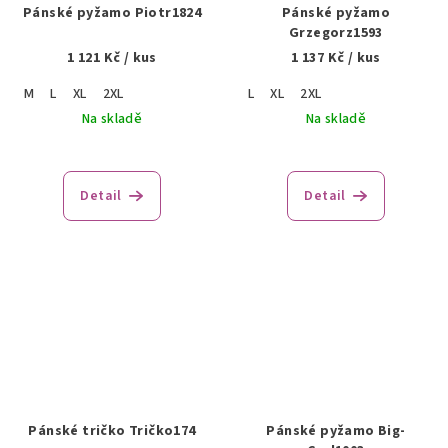
Pánské pyžamo Piotr1824
Pánské pyžamo
Grzegorz1593
1 121 Kč
/ kus
1 137 Kč
/ kus
M
L
XL
2XL
L
XL
2XL
Na skladě
Na skladě
Detail
Detail
Pánské tričko Tričko174
Pánské pyžamo Big-