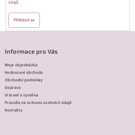
údajů
y
v
ý
Přihlásit se
p
i
Z
s
á
u
p
Informace pro Vás
a
Moje objednávka
t
Hodnocení obchodu
í
Obchodní podmínky
Doprava
Vrácení a výměna
Pravidla na ochranu osobních údajů
Kontakty