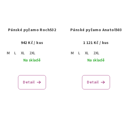
Pánské pyžamo Roch532
Pánské pyžamo Anatol503
942 Kč
/ kus
1 121 Kč
/ kus
M
L
XL
2XL
M
L
XL
2XL
Na skladě
Na skladě
Detail
Detail