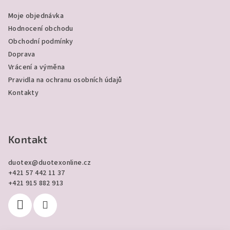
a
Moje objednávka
t
Hodnocení obchodu
í
Obchodní podmínky
Doprava
Vrácení a výměna
Pravidla na ochranu osobních údajů
Kontakty
Kontakt
duotex
@
duotexonline.cz
+421 57 442 11 37
+421 915 882 913