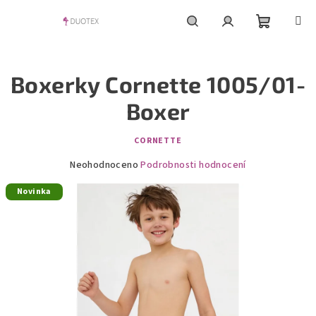
Přejít
na
obsah
Nákupní
Hledat
Přihlášení
Boxerky Cornette 1005/01-
košík
Boxer
CORNETTE
Průměrné
Neohodnoceno
Podrobnosti hodnocení
hodnocení
Novinka
produktu
je
0,0
z
5
hvězdiček.