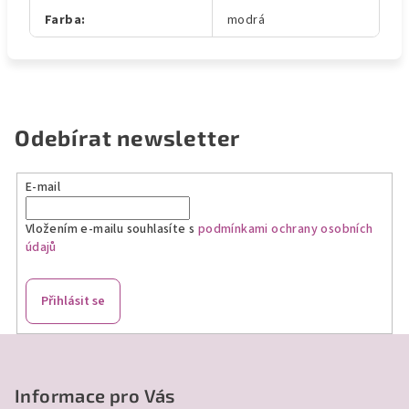
Farba
:
modrá
Odebírat newsletter
E-mail
Vložením e-mailu souhlasíte s
podmínkami ochrany osobních
údajů
Přihlásit se
Z
á
p
Informace pro Vás