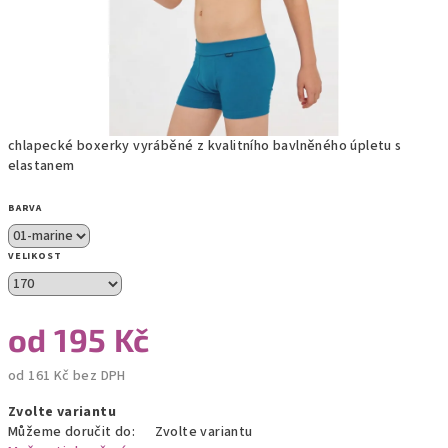
chlapecké boxerky vyráběné z kvalitního bavlněného úpletu s
elastanem
BARVA
VELIKOST
od
195 Kč
od
161 Kč
bez DPH
Měrná
Zvolte variantu
cena:
Můžeme doručit do:
Zvolte variantu