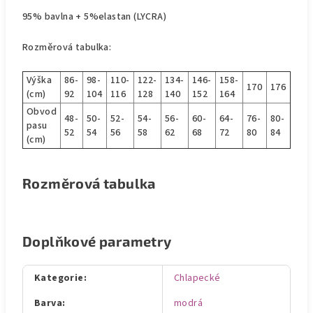
95% bavlna + 5%elastan (LYCRA)
Rozměrová tabulka:
Výška
86-
98-
110-
122-
134-
146-
158-
170
176
(cm)
92
104
116
128
140
152
164
Obvod
48-
50-
52-
54-
56-
60-
64-
76-
80-
pasu
52
54
56
58
62
68
72
80
84
(cm)
Rozměrová tabulka
Doplňkové parametry
Kategorie
:
Chlapecké
Barva
:
modrá