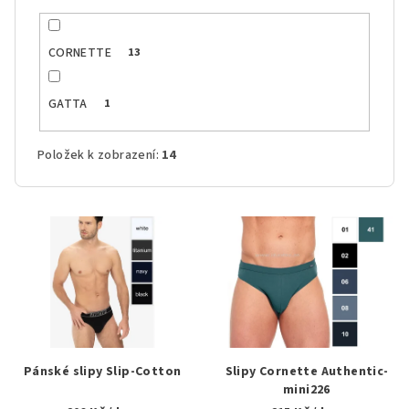
CORNETTE
13
GATTA
1
Položek k zobrazení:
14
V
ý
p
i
s
p
r
Pánské slipy Slip-Cotton
Slipy Cornette Authentic-
o
mini226