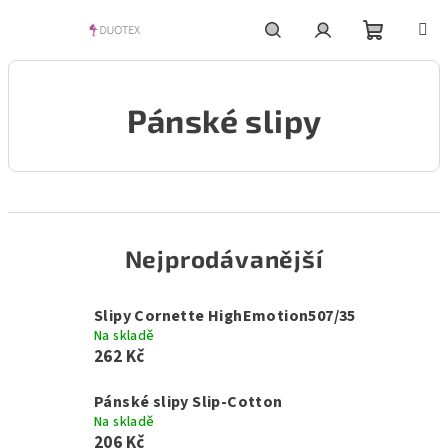
Přejít
na
obsah
Nákupní
Hledat
Přihlášení
Pánské slipy
košík
Nejprodávanější
Slipy Cornette HighEmotion507/35
Na skladě
262 Kč
Pánské slipy Slip-Cotton
Na skladě
206 Kč