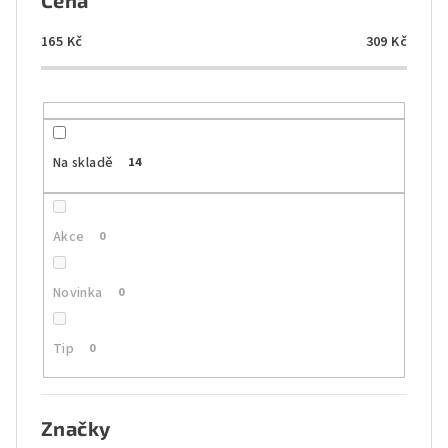
Cena
r
o
165
Kč
309
Kč
d
u
k
t
Na skladě
14
ů
Akce
0
Novinka
0
Tip
0
Značky