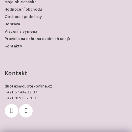
Moje objednávka
u
t
Hodnocení obchodu
í
Obchodní podmínky
Doprava
Vrácení a výměna
Pravidla na ochranu osobních údajů
Kontakty
Kontakt
duotex
@
duotexonline.cz
+421 57 442 11 37
+421 915 882 913