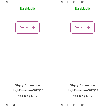
M
M
L
XL
2XL
Na skladě
Na skladě
Detail
Detail
Slipy Cornette
Slipy Cornette
HighEmotion507/35
HighEmotion507/33
262 Kč
/ kus
262 Kč
/ kus
M
XL
M
L
XL
2XL