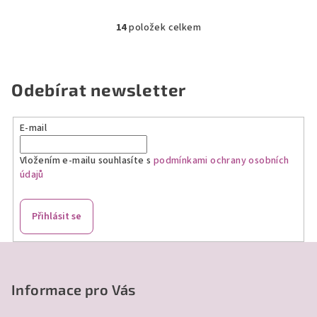
14
položek celkem
O
v
l
á
Odebírat newsletter
d
a
E-mail
c
í
Vložením e-mailu souhlasíte s
podmínkami ochrany osobních
p
údajů
r
v
k
Přihlásit se
y
v
Z
ý
á
p
p
Informace pro Vás
i
a
s