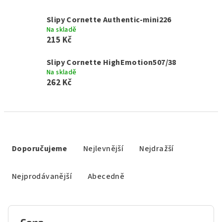
Slipy Cornette Authentic-mini226
Na skladě
215 Kč
Slipy Cornette HighEmotion507/38
Na skladě
262 Kč
Ř
a
Doporučujeme
Nejlevnější
Nejdražší
z
e
Nejprodávanější
Abecedně
n
í
p