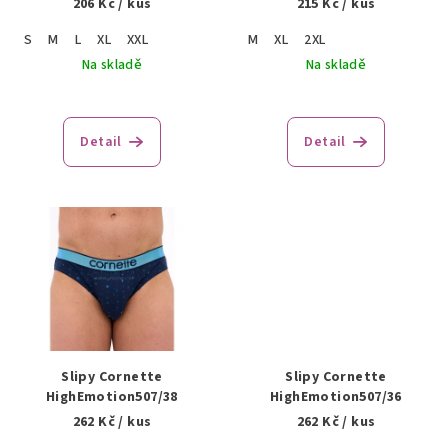
206 Kč
/ kus
215 Kč
/ kus
d
u
S
M
L
XL
XXL
M
XL
2XL
k
Na skladě
Na skladě
t
ů
Detail
Detail
Slipy Cornette
Slipy Cornette
HighEmotion507/38
HighEmotion507/36
262 Kč
/ kus
262 Kč
/ kus