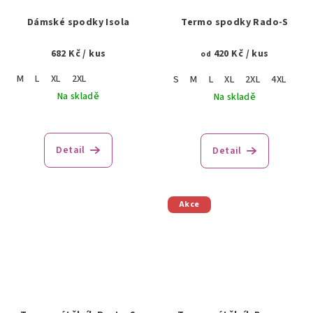
Dámské spodky Isola
Termo spodky Rado-S
682 Kč
/ kus
420 Kč
/ kus
od
M
L
XL
2XL
S
M
L
XL
2XL
4XL
Na skladě
Na skladě
Detail
Detail
Akce