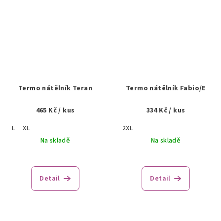
Termo nátělník Teran
Termo nátělník Fabio/E
465 Kč
/ kus
334 Kč
/ kus
L
XL
2XL
Na skladě
Na skladě
Detail
Detail