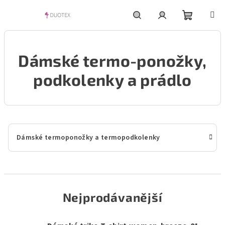
Přejít
na
obsah
Nákupní
Hledat
Přihlášení
Dámské termo-ponožky,
košík
podkolenky a prádlo
Dámské termoponožky a termopodkolenky
Nejprodávanější