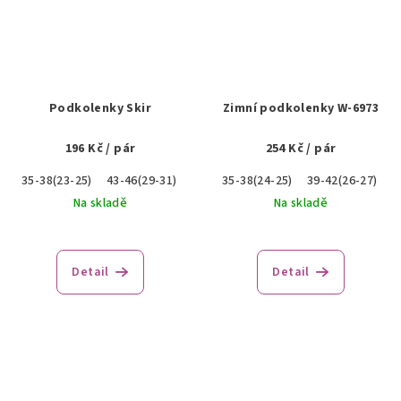
Podkolenky Skir
Zimní podkolenky W-6973
196 Kč
/ pár
254 Kč
/ pár
35-38(23-25)
43-46(29-31)
35-38(24-25)
39-42(26-27)
4
Na skladě
Na skladě
Detail
Detail