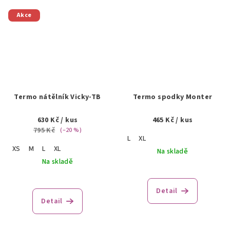
Akce
Termo nátělník Vicky-TB
Termo spodky Monter
630 Kč
/ kus
465 Kč
/ kus
795 Kč
(–20 %)
L
XL
XS
M
L
XL
Na skladě
Na skladě
Detail
Detail