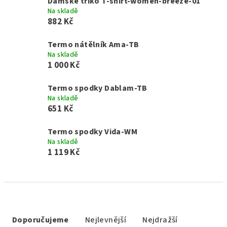
Dámské triko T-shirt-women-breeze-01
Na skladě
882 Kč
Termo nátělník Ama-TB
Na skladě
1 000 Kč
Termo spodky Dablam-TB
Na skladě
651 Kč
Termo spodky Vida-WM
Na skladě
1 119 Kč
Ř
a
Doporučujeme
Nejlevnější
Nejdražší