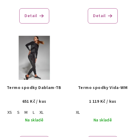
t
ů
Detail
Detail
Termo spodky Dablam-TB
Termo spodky Vida-WM
651 Kč
/ kus
1 119 Kč
/ kus
XS
S
M
L
XL
XL
Na skladě
Na skladě