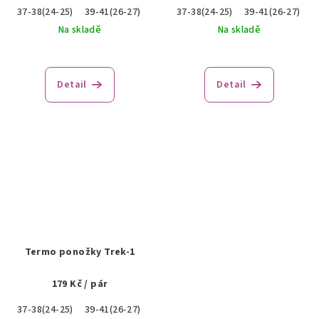
37-38(24-25)
39-41(26-27)
42-43(28-29)
37-38(24-25)
45-47(30-31)
39-41(26-27)
4
Na skladě
Na skladě
Detail
Detail
Termo ponožky Trek-1
179 Kč
/ pár
37-38(24-25)
39-41(26-27)
45-46(30-31)