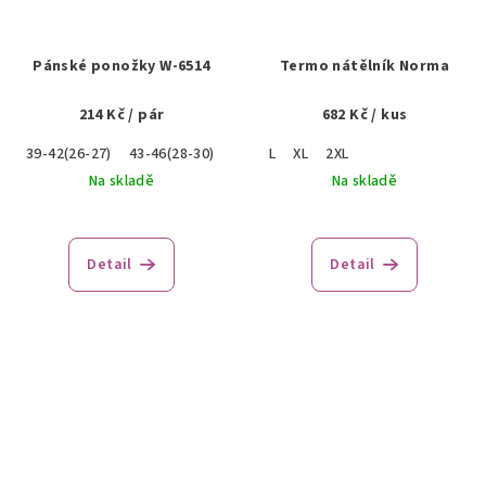
Pánské ponožky W-6514
Termo nátělník Norma
214 Kč
/ pár
682 Kč
/ kus
39-42(26-27)
43-46(28-30)
L
XL
2XL
Na skladě
Na skladě
Detail
Detail