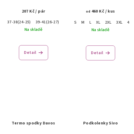
207 Kč
/ pár
460 Kč
/ kus
od
37-38(24-25)
39-41(26-27)
42-43(28-29)
45-47(30-31)
S
M
L
XL
2XL
3XL
4XL
Na skladě
Na skladě
Detail
Detail
Termo spodky Davos
Podkolenky Sivo