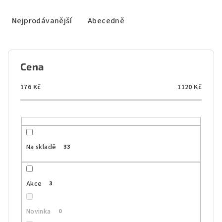
z
e
Nejprodávanější
Abecedně
n
í
p
Cena
r
o
176
Kč
1120
Kč
d
u
k
t
Na skladě
33
ů
Akce
3
Novinka
0