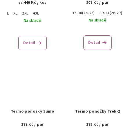
440 Kč
/ kus
207 Kč
/ pár
od
37-38(24-25)
39-41(26-27)
4
L
XL
2XL
4XL
Na skladě
Na skladě
Detail
Detail
Termo ponožky Sumo
Termo ponožky Trek-2
177 Kč
/ pár
179 Kč
/ pár