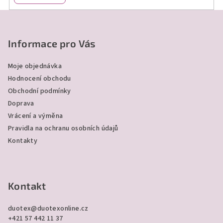
y
v
Z
ý
á
p
p
Informace pro Vás
i
a
s
Moje objednávka
u
t
Hodnocení obchodu
í
Obchodní podmínky
Doprava
Vrácení a výměna
Pravidla na ochranu osobních údajů
Kontakty
Kontakt
duotex
@
duotexonline.cz
+421 57 442 11 37