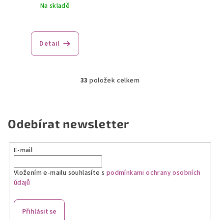
Na skladě
Detail
33
položek celkem
O
v
l
á
Odebírat newsletter
d
a
E-mail
c
í
Vložením e-mailu souhlasíte s
podmínkami ochrany osobních
p
údajů
r
v
k
Přihlásit se