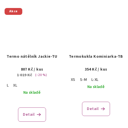
Akce
Termo nátělník Jackie-TU
Termokukla Kominiarka-TB
807 Kč
/ kus
354 Kč
/ kus
1 019 Kč
(–20 %)
XS
S-M
L-XL
L
XL
Na skladě
Na skladě
Detail
Detail