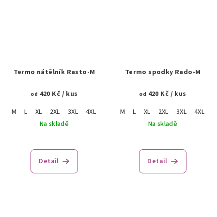
Termo nátělník Rasto-M
Termo spodky Rado-M
420 Kč
/ kus
420 Kč
/ kus
od
od
M
L
XL
2XL
3XL
4XL
M
L
XL
2XL
3XL
4XL
Na skladě
Na skladě
Detail
Detail