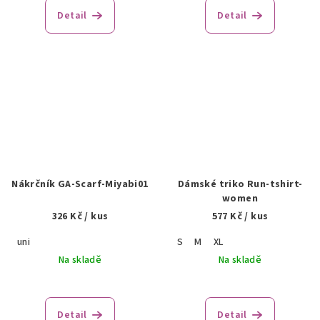
Detail
Detail
Nákrčník GA-Scarf-Miyabi01
Dámské triko Run-tshirt-
women
326 Kč
/ kus
577 Kč
/ kus
uni
S
M
XL
Na skladě
Na skladě
Detail
Detail