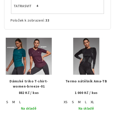
TATRASVIT
4
Položek k zobrazení:
33
V
ý
p
i
s
p
r
Dámské triko T-shirt-
Termo nátělník Ama-TB
o
women-breeze-01
882 Kč
/ kus
1 000 Kč
/ kus
d
u
S
M
L
XS
S
M
L
XL
k
Na skladě
Na skladě