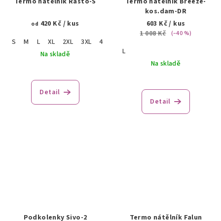
Termo nátělník Rasto-S
Termo nátělník Breeze-
kos.dam-DR
420 Kč
/ kus
603 Kč
/ kus
od
1 008 Kč
(–40 %)
S
M
L
XL
2XL
3XL
4XL
L
Na skladě
Na skladě
Detail
Detail
Podkolenky Sivo-2
Termo nátělník Falun