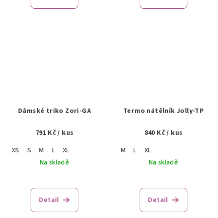
Dámské triko Zori-GA
Termo nátělník Jolly-TP
791 Kč
/ kus
840 Kč
/ kus
XS
S
M
L
XL
M
L
XL
Na skladě
Na skladě
Detail
Detail