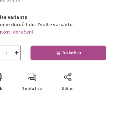
 Kč bez DPH
ná
a:
lte variantu
eme doručit do:
Zvolte variantu
nosti doručení
+
Do košíku
sk
Zeptat se
Sdílet