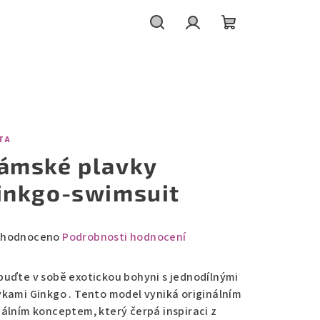
Hledat
Přihlášení
Nákupní
košík
TA
ámské plavky
inkgo-swimsuit
měrné
hodnoceno
Podrobnosti hodnocení
nocení
duktu
buďte v sobě exotickou bohyni s jednodílnými
vkami Ginkgo . Tento model vyniká originálním
uálním konceptem, který čerpá inspiraci z