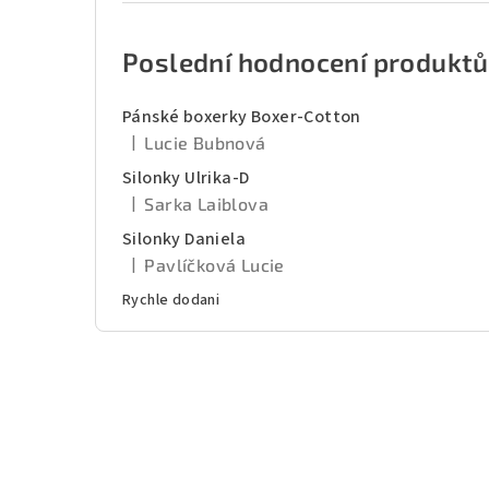
Poslední hodnocení produktů
Pánské boxerky Boxer-Cotton
|
Lucie Bubnová
Hodnocení produktu je 5 z 5 hvězdiček.
Silonky Ulrika-D
|
Sarka Laiblova
Hodnocení produktu je 5 z 5 hvězdiček.
Silonky Daniela
|
Pavlíčková Lucie
Hodnocení produktu je 5 z 5 hvězdiček.
Rychle dodani