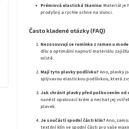
Prémiová elastická tkanina:
Materiál je
prodyšný a rychle schne na slunci.
Často kladené otázky (FAQ)
Nezosouvají se ramínka z ramen u mode
dílu a optimální napnutí materiálu zajišťu
místě.
Mají tyto plavky podšívku?
Ano, plavky 
splývavou elastickou podšívkou, která zv
Jak chránit plavky před poškozením od
nanést opalovací krém a nechat jej vstř
plavek.
Je součástí spodní části klín?
Ano, samo
textilní klín ve spodní části pro vaše max