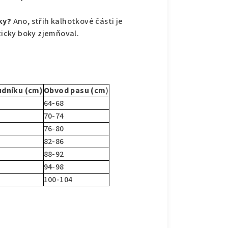
oky?
Ano, střih kalhotkové části je
pticky boky zjemňoval.
udníku (cm)
Obvod pasu (cm
)
64-68
70-74
76-80
82-86
88-92
94-98
100-104