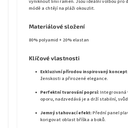
vyniknout linii ramen. Jsou ideální volbou pro 
módě a chtějí na pláži okouzlit.
Materiálové složení
80% polyamid + 20% elastan
Klíčové vlastnosti
Exkluzivní přírodou inspirovaný koncept
ženskosti a přirozené elegance.
Perfektní tvarování poprsí:
Integrovaná 
oporu, nadzvedává je a drží stabilní, svůd
Jemný stahovací efekt:
Přední panel pl
korigovat oblast bříška a boků.