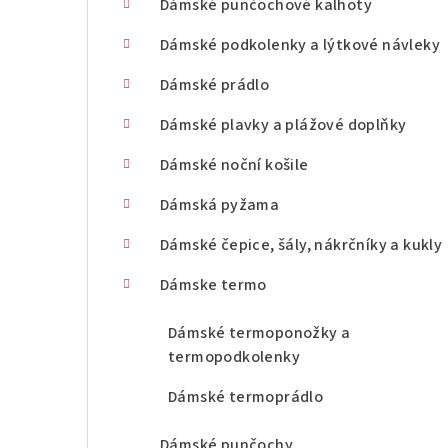
Dámské punčochové kalhoty
n
Dámské podkolenky a lýtkové návleky
í
Dámské prádlo
p
Dámské plavky a plážové doplňky
a
Dámské noční košile
n
Dámská pyžama
e
l
Dámské čepice, šály, nákrčníky a kukly
Dámske termo
Dámské termoponožky a
termopodkolenky
Dámské termoprádlo
Dámské punčochy