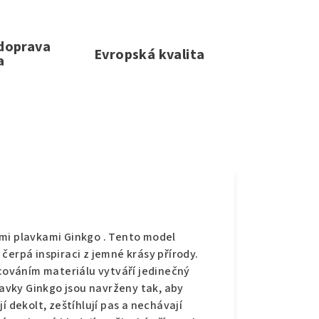
 doprava
Evropská kvalita
a
e
ými plavkami Ginkgo . Tento model
čerpá inspiraci z jemné krásy přírody.
acováním materiálu vytváří jedinečný
lavky Ginkgo jsou navrženy tak, aby
í dekolt, zeštíhlují pas a nechávají