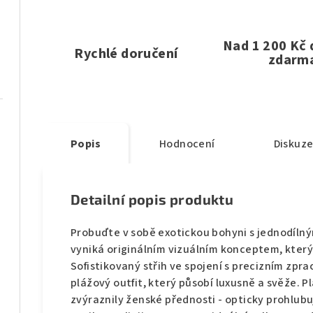
Nad 1 200 Kč
Rychlé doručení
zdarm
Popis
Hodnocení
Diskuz
Detailní popis produktu
Probuďte v sobě exotickou bohyni s jednodíln
vyniká originálním vizuálním konceptem, který 
Sofistikovaný střih ve spojení s precizním zpr
plážový outfit, který působí luxusně a svěže. P
zvýraznily ženské přednosti - opticky prohlubuj