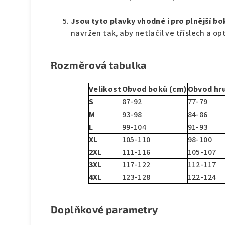
Jsou tyto plavky vhodné i pro plnější b
navržen tak, aby netlačil ve tříslech a o
Rozměrová tabulka
Velikost
Obvod boků (cm)
Obvod hr
S
87-92
77-79
M
93-98
84-86
L
99-104
91-93
XL
105-110
98-100
2XL
111-116
105-107
3XL
117-122
112-117
4XL
123-128
122-124
Doplňkové parametry