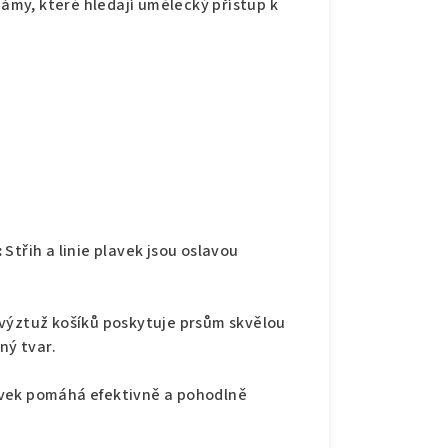
dámy, které hledají umělecký přístup k
:
Střih a linie plavek jsou oslavou
výztuž košíků poskytuje prsům skvělou
ný tvar.
avek pomáhá efektivně a pohodlně