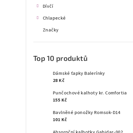
Dívčí
Chlapecké
Značky
Top 10 produktů
Dámské ťapky Balerínky
28 Kč
Punčochové kalhoty kr. Comfortia
155 Kč
Bavlněné ponožky Romsok-D14
101 Kč
Absorpční kalhotky Gabidar-002