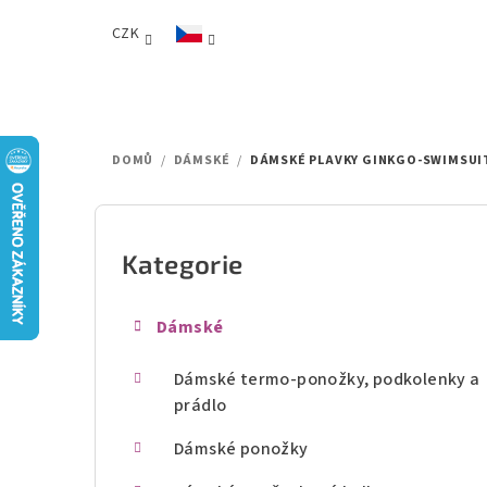
Přejít
CZK
na
obsah
DOMŮ
/
DÁMSKÉ
/
DÁMSKÉ PLAVKY GINKGO-SWIMSUI
P
o
Kategorie
Přeskočit
kategorie
s
Dámské
t
Dámské termo-ponožky, podkolenky a
r
prádlo
a
Dámské ponožky
n