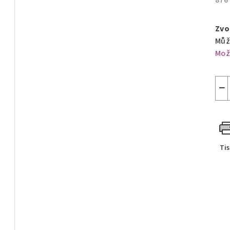
876
Měr
cen
Zvo
Můž
Mož
−
Ti