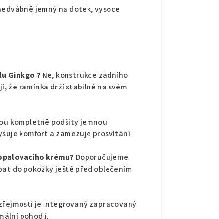
 hedvábně jemný na dotek, vysoce
lu Ginkgo ?
Ne, konstrukce zadního
jí, že ramínka drží stabilně na svém
jsou kompletně podšity jemnou
yšuje komfort a zamezuje prosvítání.
 opalovacího krému?
Doporučujeme
ebat do pokožky ještě před oblečením
zřejmostí je integrovaný zapracovaný
imální pohodlí.