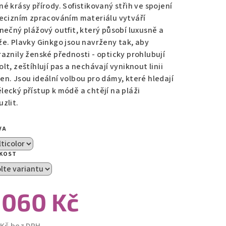
né krásy přírody. Sofistikovaný střih ve spojení
recizním zpracováním materiálu vytváří
zdiček.
inečný plážový outfit, který působí luxusně a
že. Plavky Ginkgo jsou navrženy tak, aby
raznily ženské přednosti - opticky prohlubují
lt, zeštíhlují pas a nechávají vyniknout linii
en. Jsou ideální volbou pro dámy, které hledají
lecký přístup k módě a chtějí na pláži
uzlit.
VA
IKOST
 060 Kč