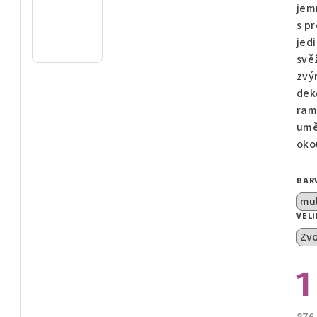
z
jem
5
s p
hvě
jed
svě
zvý
deko
ram
umě
oko
BAR
VEL
1