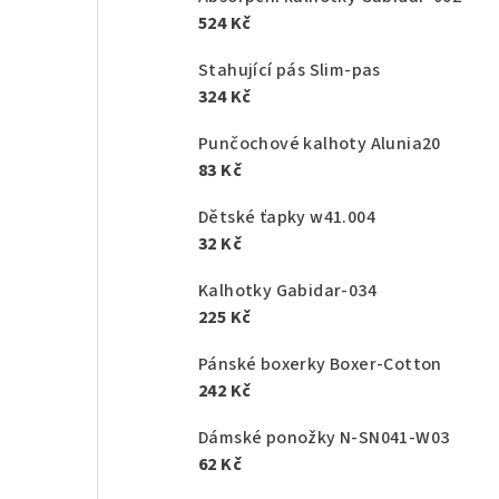
524 Kč
Stahující pás Slim-pas
324 Kč
Punčochové kalhoty Alunia20
83 Kč
Dětské ťapky w41.004
32 Kč
Kalhotky Gabidar-034
225 Kč
Pánské boxerky Boxer-Cotton
242 Kč
Dámské ponožky N-SN041-W03
62 Kč