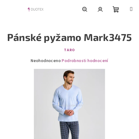
Přejít
na
obsah
Nákupní
Hledat
Přihlášení
Pánské pyžamo Mark3475
košík
TARO
Průměrné
Neohodnoceno
Podrobnosti hodnocení
hodnocení
produktu
je
0,0
z
5
hvězdiček.