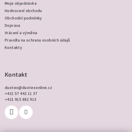
Moje objednávka
t
Hodnocení obchodu
í
Obchodní podmínky
Doprava
Vrácení a výměna
Pravidla na ochranu osobních údajů
Kontakty
Kontakt
duotex
@
duotexonline.cz
+421 57 442 11 37
+421 915 882 913