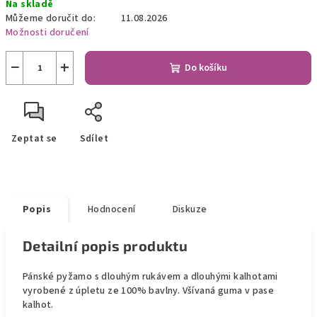
Na skladě
cena:
Můžeme doručit do:
11.08.2026
Možnosti doručení
−
+
Do košíku
Zeptat se
Sdílet
Popis
Hodnocení
Diskuze
Detailní popis produktu
Pánské pyžamo s dlouhým rukávem a dlouhými kalhotami
vyrobené z úpletu ze 100% bavlny. Všívaná guma v pase
kalhot.