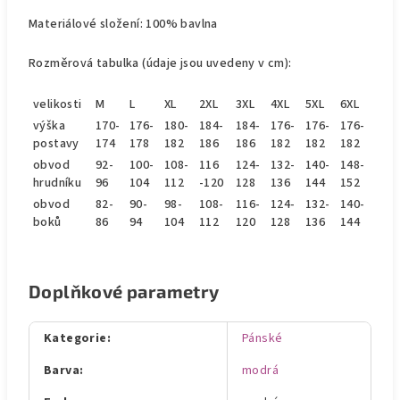
Materiálové složení: 100% bavlna
Rozměrová tabulka (údaje jsou uvedeny v cm):
velikosti
M
L
XL
2XL
3XL
4XL
5XL
6XL
výška
170-
176-
180-
184-
184-
176-
176-
176-
postavy
174
178
182
186
186
182
182
182
obvod
92-
100-
108-
116
124-
132-
140-
148-
hrudníku
96
104
112
-120
128
136
144
152
obvod
82-
90-
98-
108-
116-
124-
132-
140-
boků
86
94
104
112
120
128
136
144
Doplňkové parametry
Kategorie
:
Pánské
Barva
:
modrá