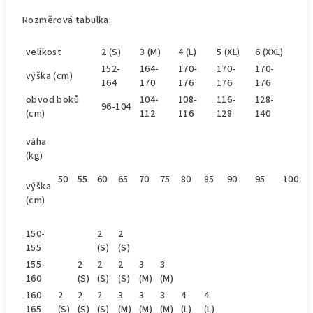
Rozměrová tabulka:
velikost
2 (S)
3 (M)
4 (L)
5 (XL)
6 (XXL)
152-
164-
170-
170-
170-
výška (cm)
164
170
176
176
176
obvod
boků
104-
108-
116-
128-
96-104
(cm)
112
116
128
140
váha
(kg)
50
55
60
65
70
75
80
85
90
95
100
výška
(cm)
150-
2
2
155
(S)
(S)
155-
2
2
2
3
3
160
(S)
(S)
(S)
(M)
(M)
160-
2
2
2
3
3
3
4
4
165
(S)
(S)
(S)
(M)
(M)
(M)
(L)
(L)