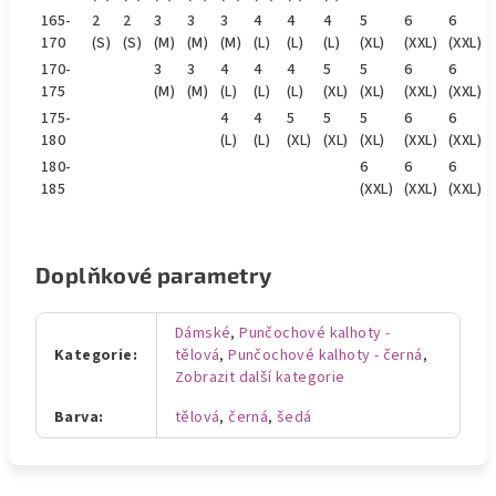
165-
2
2
3
3
3
4
4
4
5
6
6
170
(S)
(S)
(M)
(M)
(M)
(L)
(L)
(L)
(XL)
(XXL)
(XXL)
170-
3
3
4
4
4
5
5
6
6
175
(M)
(M)
(L)
(L)
(L)
(XL)
(XL)
(XXL)
(XXL)
175-
4
4
5
5
5
6
6
180
(L)
(L)
(XL)
(XL)
(XL)
(XXL)
(XXL)
180-
6
6
6
185
(XXL)
(XXL)
(XXL)
Doplňkové parametry
Dámské
,
Punčochové kalhoty -
Kategorie
:
tělová
,
Punčochové kalhoty - černá
,
Zobrazit další kategorie
Barva
:
tělová
,
černá
,
šedá