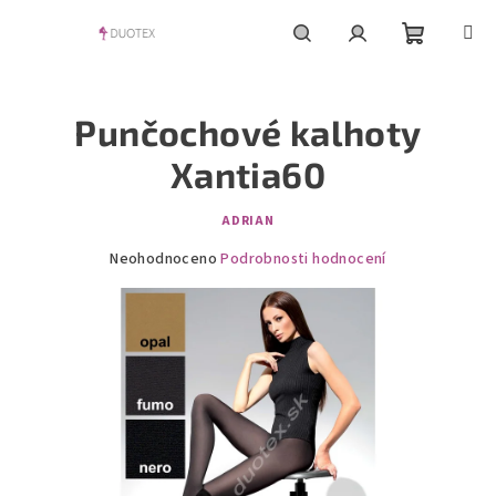
Přejít
na
obsah
Nákupní
Hledat
Přihlášení
Punčochové kalhoty
košík
Xantia60
ADRIAN
Průměrné
Neohodnoceno
Podrobnosti hodnocení
hodnocení
produktu
je
0,0
z
5
hvězdiček.