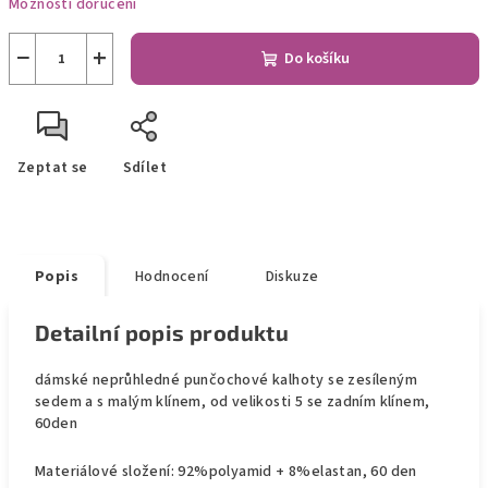
Možnosti doručení
−
+
Do košíku
Zeptat se
Sdílet
Popis
Hodnocení
Diskuze
Detailní popis produktu
dámské neprůhledné punčochové kalhoty se zesíleným
sedem a s malým klínem, od velikosti 5 se zadním klínem,
60den
Materiálové složení: 92%polyamid + 8%elastan, 60 den