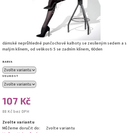
dámské neprůhledné punčochové kalhoty se zesíleným sedem a s
malým klínem, od velikosti 5 se zadním klínem, 60den
BARVA
VELIKOST
107 Kč
88 Kč bez DPH
Měrná
Zvolte variantu
cena:
Můžeme doručit do:
Zvolte variantu