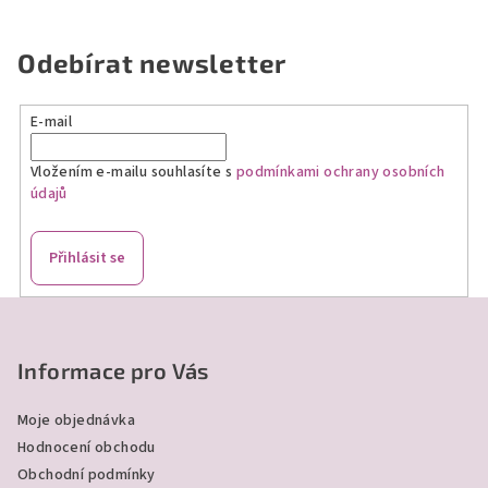
Odebírat newsletter
E-mail
Vložením e-mailu souhlasíte s
podmínkami ochrany osobních
údajů
Přihlásit se
Z
á
p
Informace pro Vás
a
Moje objednávka
t
Hodnocení obchodu
í
Obchodní podmínky