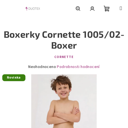
Přejít
na
obsah
Nákupní
Hledat
Přihlášení
Boxerky Cornette 1005/02-
košík
Boxer
CORNETTE
Průměrné
Neohodnoceno
Podrobnosti hodnocení
hodnocení
Novinka
produktu
je
0,0
z
5
hvězdiček.