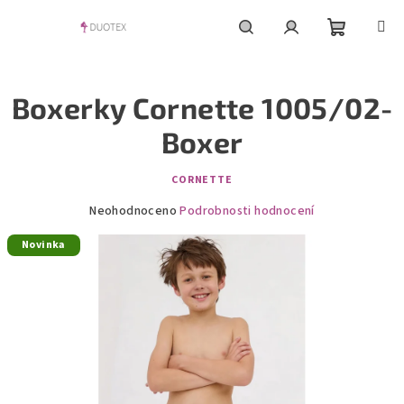
Přejít
na
obsah
Nákupní
Hledat
Přihlášení
Boxerky Cornette 1005/02-
košík
Boxer
CORNETTE
Průměrné
Neohodnoceno
Podrobnosti hodnocení
hodnocení
Novinka
produktu
je
0,0
z
5
hvězdiček.