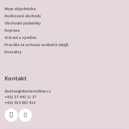
a
Moje objednávka
t
Hodnocení obchodu
í
Obchodní podmínky
Doprava
Vrácení a výměna
Pravidla na ochranu osobních údajů
Kontakty
Kontakt
duotex
@
duotexonline.cz
+421 57 442 11 37
+421 915 882 913