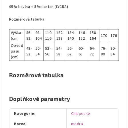
95% bavlna + 5%elastan (LYCRA)
Rozměrová tabulka:
Výška
86-
98-
110-
122-
134-
146-
158-
170
176
(cm)
92
104
116
128
140
152
164
Obvod
48-
50-
52-
54-
56-
60-
64-
76-
80-
pasu
52
54
56
58
62
68
72
80
84
(cm)
Rozměrová tabulka
Doplňkové parametry
Kategorie
:
Chlapecké
Barva
:
modrá