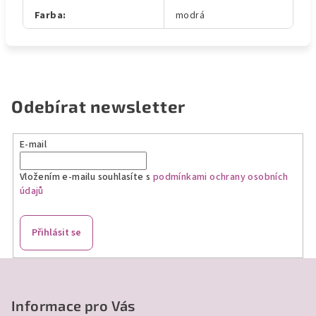
Farba
:
modrá
Odebírat newsletter
E-mail
Vložením e-mailu souhlasíte s
podmínkami ochrany osobních
údajů
Přihlásit se
Z
á
p
Informace pro Vás