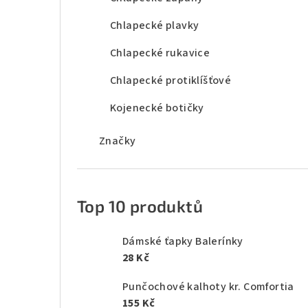
Chlapecké plavky
Chlapecké rukavice
Chlapecké protiklíšťové
Kojenecké botičky
Značky
Top 10 produktů
Dámské ťapky Balerínky
28 Kč
Punčochové kalhoty kr. Comfortia
155 Kč