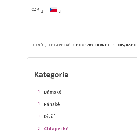
Přejít
CZK
na
obsah
DOMŮ
/
CHLAPECKÉ
/
BOXERKY CORNETTE 1005/02-B
P
o
Kategorie
Přeskočit
kategorie
s
Dámské
t
Pánské
r
Dívčí
a
Chlapecké
n