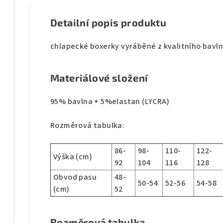
Detailní popis produktu
chlapecké boxerky vyráběné z kvalitního bavl
Materiálové složení
95% bavlna + 5%elastan (LYCRA)
Rozměrová tabulka:
86-
98-
110-
122-
Výška (cm)
92
104
116
128
Obvod pasu
48-
50-54
52-56
54-58
(cm)
52
Rozměrová tabulka