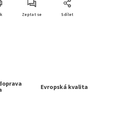
sk
Zeptat se
Sdílet
 doprava
Evropská kvalita
a
e