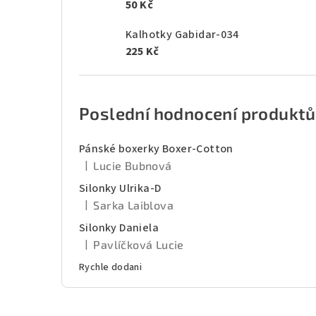
50 Kč
Kalhotky Gabidar-034
225 Kč
Poslední hodnocení produktů
Pánské boxerky Boxer-Cotton
|
Lucie Bubnová
Hodnocení produktu je 5 z 5 hvězdiček.
Silonky Ulrika-D
|
Sarka Laiblova
Hodnocení produktu je 5 z 5 hvězdiček.
Silonky Daniela
|
Pavlíčková Lucie
Hodnocení produktu je 5 z 5 hvězdiček.
Rychle dodani