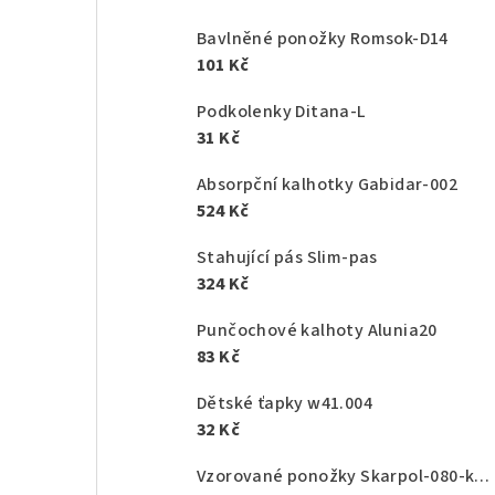
Bavlněné ponožky Romsok-D14
101 Kč
Podkolenky Ditana-L
31 Kč
Absorpční kalhotky Gabidar-002
524 Kč
Stahující pás Slim-pas
324 Kč
Punčochové kalhoty Alunia20
83 Kč
Dětské ťapky w41.004
32 Kč
Vzorované ponožky Skarpol-080-kaktus