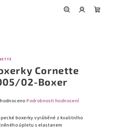
Hledat
Přihlášení
Nákupní
košík
NETTE
oxerky Cornette
005/02-Boxer
měrné
hodnoceno
Podrobnosti hodnocení
nocení
duktu
apecké boxerky vyráběné z kvalitního
lněného úpletu s elastanem