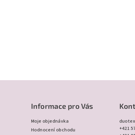
Z
á
Informace pro Vás
Kont
p
a
Moje objednávka
duotex
+421 57
t
Hodnocení obchodu