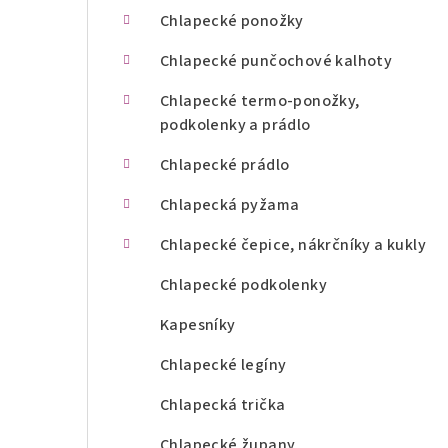
n
Chlapecké ponožky
í
Chlapecké punčochové kalhoty
p
Chlapecké termo-ponožky,
podkolenky a prádlo
a
Chlapecké prádlo
n
Chlapecká pyžama
e
l
Chlapecké čepice, nákrčníky a kukly
Chlapecké podkolenky
Kapesníky
Chlapecké legíny
Chlapecká trička
Chlapecké župany