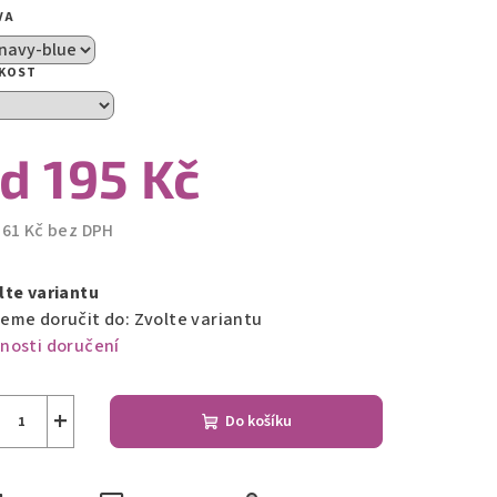
VA
zdiček.
IKOST
od
195 Kč
161 Kč
bez DPH
ná
a:
lte variantu
eme doručit do:
Zvolte variantu
nosti doručení
+
Do košíku