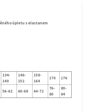
něného úpletu s elastanem
134-
146-
158-
170
176
140
152
164
76-
80-
56-62
60-68
64-72
80
84