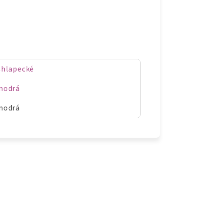
Chlapecké
modrá
modrá