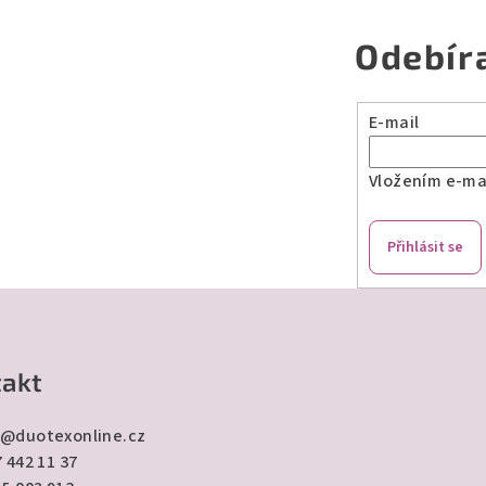
Odebír
E-mail
Vložením e-mai
Přihlásit se
akt
@
duotexonline.cz
 442 11 37