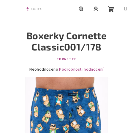
Přejít
na
obsah
Nákupní
Hledat
Přihlášení
Boxerky Cornette
košík
Classic001/178
CORNETTE
Průměrné
Neohodnoceno
Podrobnosti hodnocení
hodnocení
produktu
je
0,0
z
5
hvězdiček.