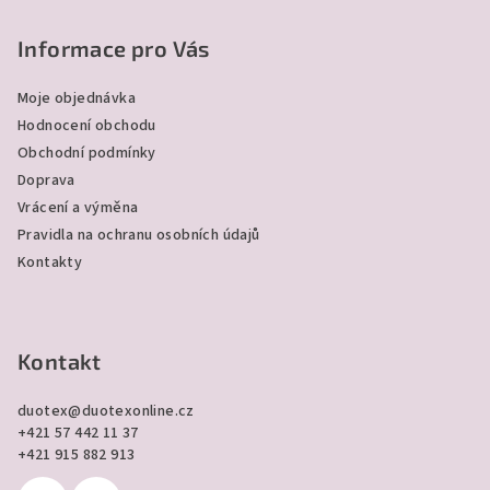
á
p
Informace pro Vás
a
Moje objednávka
t
Hodnocení obchodu
í
Obchodní podmínky
Doprava
Vrácení a výměna
Pravidla na ochranu osobních údajů
Kontakty
Kontakt
duotex
@
duotexonline.cz
+421 57 442 11 37
+421 915 882 913