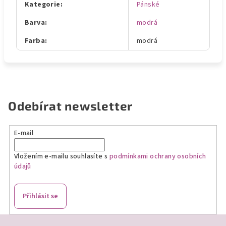
Kategorie
:
Pánské
Barva
:
modrá
Farba
:
modrá
Odebírat newsletter
E-mail
Vložením e-mailu souhlasíte s
podmínkami ochrany osobních
údajů
Přihlásit se
Z