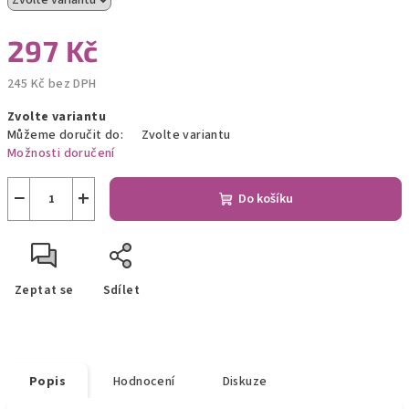
297 Kč
245 Kč bez DPH
Měrná
Zvolte variantu
cena:
Můžeme doručit do:
Zvolte variantu
Možnosti doručení
−
+
Do košíku
Zeptat se
Sdílet
Popis
Hodnocení
Diskuze