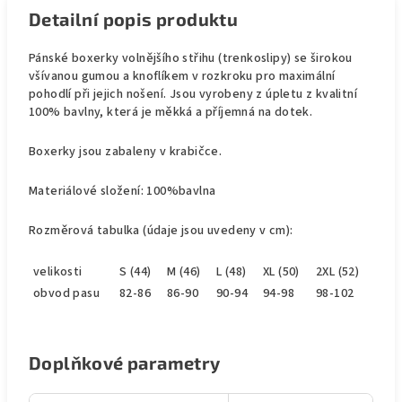
Detailní popis produktu
Pánské boxerky volnějšího střihu (trenkoslipy) se širokou
všívanou gumou a knoflíkem v rozkroku pro maximální
pohodlí při jejich nošení. Jsou vyrobeny z úpletu z kvalitní
100% bavlny, která je měkká a příjemná na dotek.
Boxerky jsou zabaleny v krabičce.
Materiálové složení: 100%bavlna
Rozměrová tabulka (údaje jsou uvedeny v cm):
velikosti
S (44)
M (46)
L (48)
XL (50)
2XL (52)
obvod pasu
82-86
86-90
90-94
94-98
98-102
Doplňkové parametry