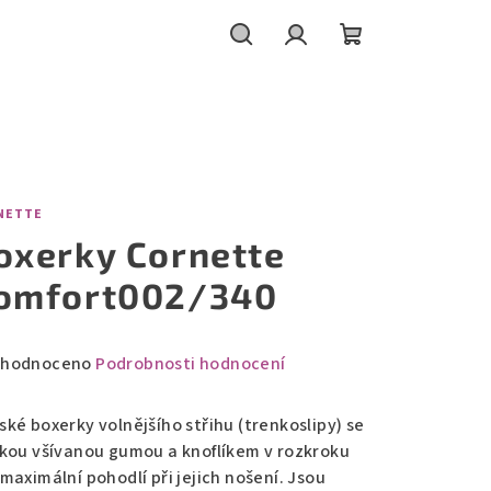
Hledat
Přihlášení
Nákupní
košík
NETTE
oxerky Cornette
omfort002/340
měrné
hodnoceno
Podrobnosti hodnocení
nocení
duktu
ské boxerky volnějšího střihu (trenkoslipy) se
okou všívanou gumou a knoflíkem v rozkroku
maximální pohodlí při jejich nošení. Jsou