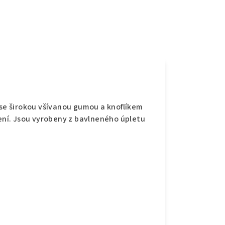
e
 se širokou všívanou gumou a knoflíkem
šení. Jsou vyrobeny z bavlneného úpletu