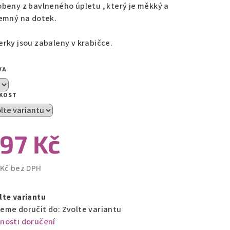
obeny z bavlneného úpletu , který je měkký a
jemný na dotek.
zdiček.
erky jsou zabaleny v krabičce.
VA
IKOST
97 Kč
 Kč bez DPH
ná
a:
lte variantu
eme doručit do:
Zvolte variantu
nosti doručení