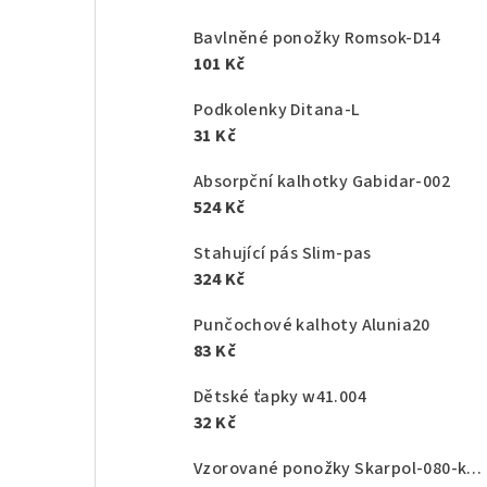
Bavlněné ponožky Romsok-D14
101 Kč
Podkolenky Ditana-L
31 Kč
Absorpční kalhotky Gabidar-002
524 Kč
Stahující pás Slim-pas
324 Kč
Punčochové kalhoty Alunia20
83 Kč
Dětské ťapky w41.004
32 Kč
Vzorované ponožky Skarpol-080-kaktus