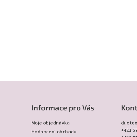
Z
á
Informace pro Vás
Kont
p
a
Moje objednávka
duotex
+421 57
t
Hodnocení obchodu