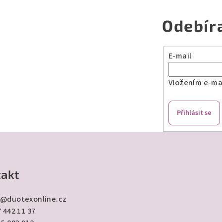
Odebír
E-mail
Vložením e-mai
Přihlásit se
akt
@
duotexonline.cz
 442 11 37