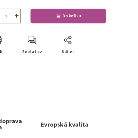
+
Do košíku
sk
Zeptat se
Sdílet
 doprava
Evropská kvalita
a