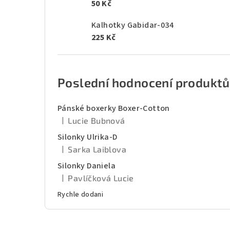
50 Kč
Kalhotky Gabidar-034
225 Kč
Poslední hodnocení produktů
Pánské boxerky Boxer-Cotton
|
Lucie Bubnová
Hodnocení produktu je 5 z 5 hvězdiček.
Silonky Ulrika-D
|
Sarka Laiblova
Hodnocení produktu je 5 z 5 hvězdiček.
Silonky Daniela
|
Pavlíčková Lucie
Hodnocení produktu je 5 z 5 hvězdiček.
Rychle dodani