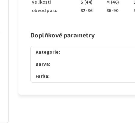
velikosti
S (44)
M (46)
obvod pasu
82-86
86-90
Doplňkové parametry
Kategorie
:
Barva
:
Farba
: