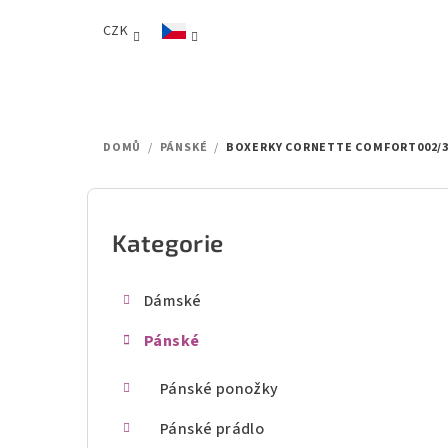
Přejít
CZK
na
obsah
DOMŮ
/
PÁNSKÉ
/
BOXERKY CORNETTE COMFORT002/3
P
o
Kategorie
Přeskočit
kategorie
s
Dámské
t
Pánské
r
a
Pánské ponožky
n
Pánské prádlo