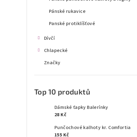
Pánské rukavice
Panské protiklíšťové
Dívčí
Chlapecké
Značky
Top 10 produktů
Dámské ťapky Balerínky
28 Kč
Punčochové kalhoty kr. Comfortia
155 Kč