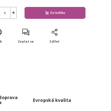
+
Do košíku
sk
Zeptat se
Sdílet
 doprava
Evropská kvalita
a