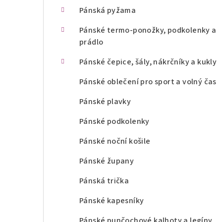
n
Pánská pyžama
í
Pánské termo-ponožky, podkolenky a
prádlo
p
Pánské čepice, šály, nákrčníky a kukly
a
Pánské oblečení pro sport a volný čas
n
Pánské plavky
e
l
Pánské podkolenky
Pánské noční košile
Pánské župany
Pánská trička
Pánské kapesníky
Pánské punčochové kalhoty a legíny