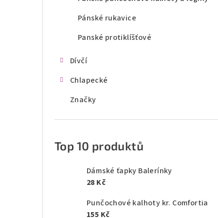
Pánské rukavice
Panské protiklíšťové
Dívčí
Chlapecké
Značky
Top 10 produktů
Dámské ťapky Balerínky
28 Kč
Punčochové kalhoty kr. Comfortia
155 Kč