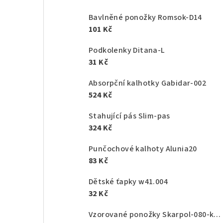
Bavlněné ponožky Romsok-D14
101 Kč
Podkolenky Ditana-L
31 Kč
Absorpční kalhotky Gabidar-002
524 Kč
Stahující pás Slim-pas
324 Kč
Punčochové kalhoty Alunia20
83 Kč
Dětské ťapky w41.004
32 Kč
Vzorované ponožky Skarpol-080-kaktus