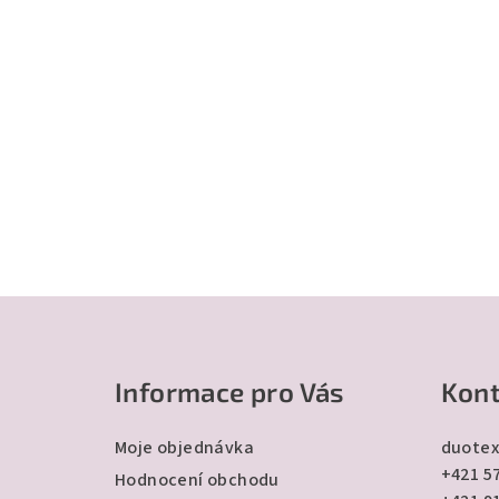
Z
á
Informace pro Vás
Kont
p
a
Moje objednávka
duotex
+421 57
t
Hodnocení obchodu