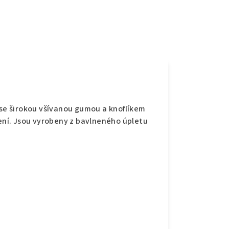
e
 se širokou všívanou gumou a knoflíkem
šení. Jsou vyrobeny z bavlneného úpletu