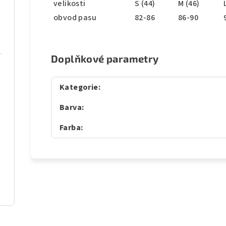
velikosti
S (44)
M (46)
obvod pasu
82-86
86-90
Doplňkové parametry
Kategorie
:
Barva
:
Farba
: