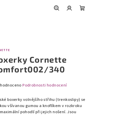
Hledat
Přihlášení
Nákupní
košík
NETTE
oxerky Cornette
omfort002/340
měrné
hodnoceno
Podrobnosti hodnocení
nocení
duktu
ské boxerky volnějšího střihu (trenkoslipy) se
okou všívanou gumou a knoflíkem v rozkroku
maximální pohodlí při jejich nošení. Jsou