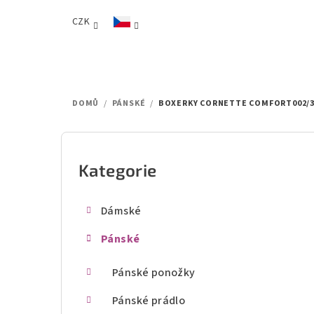
Přejít
CZK
na
obsah
DOMŮ
/
PÁNSKÉ
/
BOXERKY CORNETTE COMFORT002/3
P
o
Kategorie
Přeskočit
kategorie
s
Dámské
t
Pánské
r
a
Pánské ponožky
n
Pánské prádlo