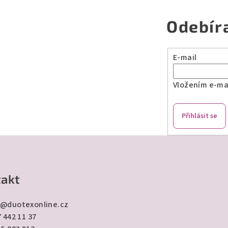
Odebír
E-mail
Vložením e-mai
Přihlásit se
akt
@
duotexonline.cz
 442 11 37