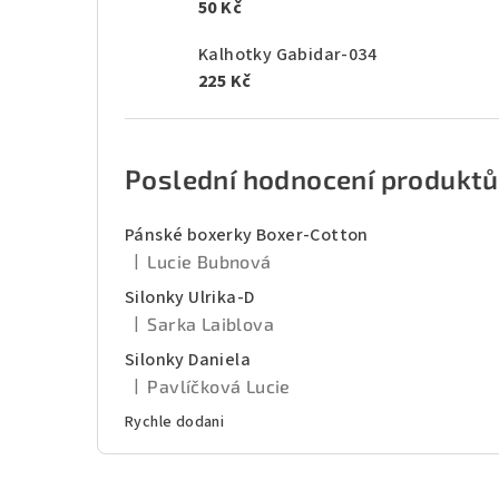
50 Kč
Kalhotky Gabidar-034
225 Kč
Poslední hodnocení produktů
Pánské boxerky Boxer-Cotton
|
Lucie Bubnová
Hodnocení produktu je 5 z 5 hvězdiček.
Silonky Ulrika-D
|
Sarka Laiblova
Hodnocení produktu je 5 z 5 hvězdiček.
Silonky Daniela
|
Pavlíčková Lucie
Hodnocení produktu je 5 z 5 hvězdiček.
Rychle dodani