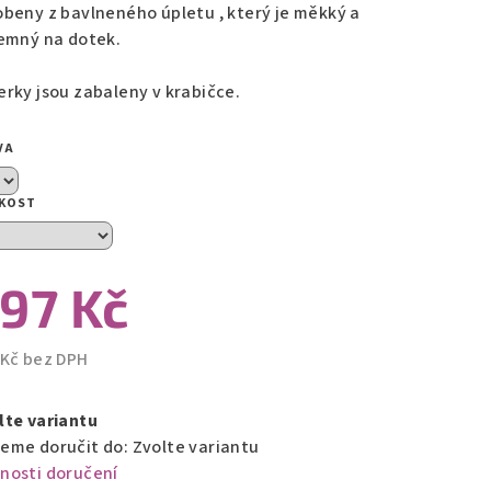
obeny z bavlneného úpletu , který je měkký a
jemný na dotek.
zdiček.
erky jsou zabaleny v krabičce.
VA
IKOST
97 Kč
 Kč bez DPH
ná
a:
lte variantu
eme doručit do:
Zvolte variantu
nosti doručení